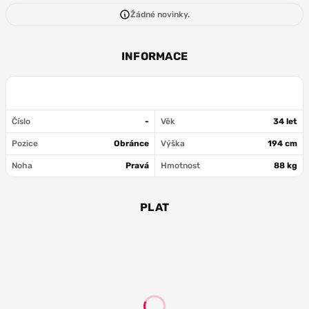
Žádné novinky.
INFORMACE
Číslo
-
Věk
34 let
Pozice
Obránce
Výška
194 cm
Noha
Pravá
Hmotnost
88 kg
PLAT