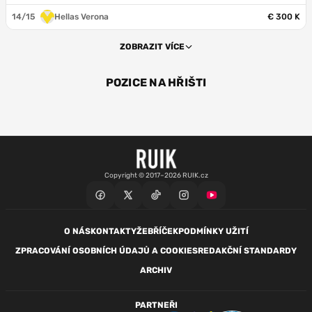
14/15
Hellas Verona
€ 300 K
ZOBRAZIT VÍCE
POZICE NA HŘIŠTI
OBR
OBR
Copyright © 2017–2026 RUIK.cz
O NÁS
KONTAKTY
ŽEBŘÍČEK
PODMÍNKY UŽITÍ
ZPRACOVÁNÍ OSOBNÍCH ÚDAJŮ A COOKIES
REDAKČNÍ STANDARDY
ARCHIV
PARTNEŘI