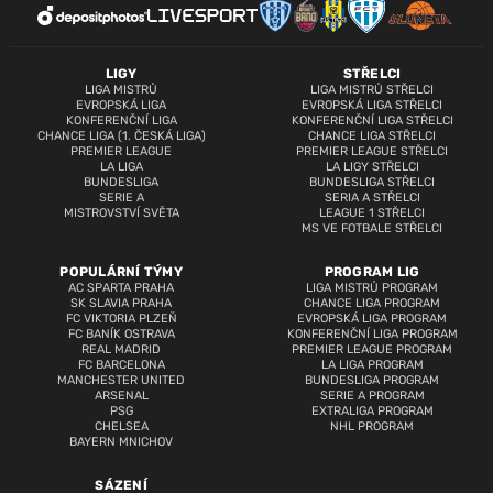
LIGY
STŘELCI
LIGA MISTRŮ
LIGA MISTRŮ STŘELCI
EVROPSKÁ LIGA
EVROPSKÁ LIGA STŘELCI
KONFERENČNÍ LIGA
KONFERENČNÍ LIGA STŘELCI
CHANCE LIGA (1. ČESKÁ LIGA)
CHANCE LIGA STŘELCI
PREMIER LEAGUE
PREMIER LEAGUE STŘELCI
LA LIGA
LA LIGY STŘELCI
BUNDESLIGA
BUNDESLIGA STŘELCI
SERIE A
SERIA A STŘELCI
MISTROVSTVÍ SVĚTA
LEAGUE 1 STŘELCI
MS VE FOTBALE STŘELCI
POPULÁRNÍ TÝMY
PROGRAM LIG
AC SPARTA PRAHA
LIGA MISTRŮ PROGRAM
SK SLAVIA PRAHA
CHANCE LIGA PROGRAM
FC VIKTORIA PLZEŇ
EVROPSKÁ LIGA PROGRAM
FC BANÍK OSTRAVA
KONFERENČNÍ LIGA PROGRAM
REAL MADRID
PREMIER LEAGUE PROGRAM
FC BARCELONA
LA LIGA PROGRAM
MANCHESTER UNITED
BUNDESLIGA PROGRAM
ARSENAL
SERIE A PROGRAM
PSG
EXTRALIGA PROGRAM
CHELSEA
NHL PROGRAM
BAYERN MNICHOV
SÁZENÍ