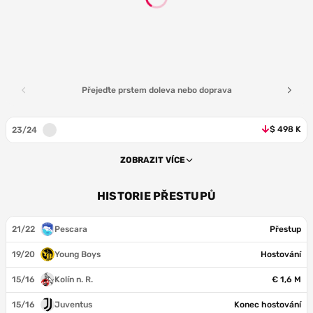
Přejeďte prstem doleva nebo doprava
$ 498 K
23/24
ZOBRAZIT VÍCE
HISTORIE PŘESTUPŮ
21/22
Pescara
Přestup
19/20
Young Boys
Hostování
15/16
Kolín n. R.
€ 1,6 M
15/16
Juventus
Konec hostování