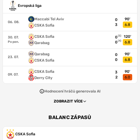
Evropská liga
Maccabi Tel Aviv
90'
0
06. 08.
3
6.8
CSKA Sofia
(5)
CSKA Sofia
120'
0
30. 07.
(4)
Po pen.
0
6.8
Qarabag
Qarabag
90'
0
23. 07.
0
6.8
CSKA Sofia
CSKA Sofia
90'
3
09. 07.
2
6.0
Derry City
Hodnocení hráčů generovala AI
ZOBRAZIT VÍCE
BALANC ZÁPASŮ
CSKA Sofia