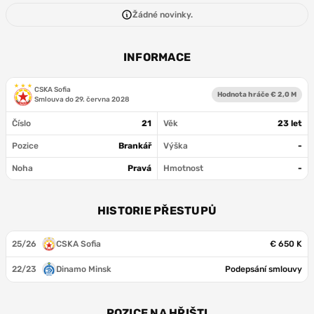
Žádné novinky.
INFORMACE
CSKA Sofia
Hodnota hráče € 2,0 M
Smlouva do
29. června 2028
Číslo
21
Věk
23 let
Pozice
Brankář
Výška
-
Noha
Pravá
Hmotnost
-
HISTORIE PŘESTUPŮ
25/26
CSKA Sofia
€ 650 K
22/23
Dinamo Minsk
Podepsání smlouvy
POZICE NA HŘIŠTI