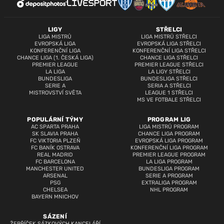
LIGY
STŘELCI
LIGA MISTRŮ
LIGA MISTRŮ STŘELCI
EVROPSKÁ LIGA
EVROPSKÁ LIGA STŘELCI
KONFERENČNÍ LIGA
KONFERENČNÍ LIGA STŘELCI
CHANCE LIGA (1. ČESKÁ LIGA)
CHANCE LIGA STŘELCI
PREMIER LEAGUE
PREMIER LEAGUE STŘELCI
LA LIGA
LA LIGY STŘELCI
BUNDESLIGA
BUNDESLIGA STŘELCI
SERIE A
SERIA A STŘELCI
MISTROVSTVÍ SVĚTA
LEAGUE 1 STŘELCI
MS VE FOTBALE STŘELCI
POPULÁRNÍ TÝMY
PROGRAM LIG
AC SPARTA PRAHA
LIGA MISTRŮ PROGRAM
SK SLAVIA PRAHA
CHANCE LIGA PROGRAM
FC VIKTORIA PLZEŇ
EVROPSKÁ LIGA PROGRAM
FC BANÍK OSTRAVA
KONFERENČNÍ LIGA PROGRAM
REAL MADRID
PREMIER LEAGUE PROGRAM
FC BARCELONA
LA LIGA PROGRAM
MANCHESTER UNITED
BUNDESLIGA PROGRAM
ARSENAL
SERIE A PROGRAM
PSG
EXTRALIGA PROGRAM
CHELSEA
NHL PROGRAM
BAYERN MNICHOV
SÁZENÍ
ŽEBŘÍČEK SÁZKOVÝCH KANCELÁŘÍ