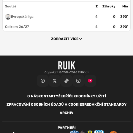
Soutěž
Z
Zákroky
Min
Evropská liga
4
0
390'
Celkem 26/27
4
0
390'
ZOBRAZIT VÍCE
Copyright © 2017–2026 RUIK.cz
O NÁS
KONTAKTY
ŽEBŘÍČEK
PODMÍNKY UŽITÍ
ZPRACOVÁNÍ OSOBNÍCH ÚDAJŮ A COOKIES
REDAKČNÍ STANDARDY
ARCHIV
PARTNEŘI