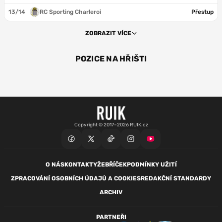
13/14
RC Sporting Charleroi
Přestup
ZOBRAZIT VÍCE
POZICE NA HŘIŠTI
ZÁL
ZÁL
Copyright © 2017–2026 RUIK.cz
O NÁS
KONTAKTY
ŽEBŘÍČEK
PODMÍNKY UŽITÍ
ZPRACOVÁNÍ OSOBNÍCH ÚDAJŮ A COOKIES
REDAKČNÍ STANDARDY
ARCHIV
PARTNEŘI