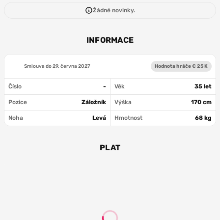
Žádné novinky.
INFORMACE
Smlouva do
29. června 2027
Hodnota hráče € 25 K
Číslo
-
Věk
35 let
Pozice
Záložník
Výška
170 cm
Noha
Levá
Hmotnost
68 kg
PLAT