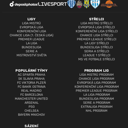
LIGY
STŘELCI
LIGA MISTRŮ
LIGA MISTRŮ STŘELCI
EVROPSKÁ LIGA
EVROPSKÁ LIGA STŘELCI
KONFERENČNÍ LIGA
KONFERENČNÍ LIGA STŘELCI
CHANCE LIGA (1. ČESKÁ LIGA)
CHANCE LIGA STŘELCI
PREMIER LEAGUE
PREMIER LEAGUE STŘELCI
LA LIGA
LA LIGY STŘELCI
BUNDESLIGA
BUNDESLIGA STŘELCI
SERIE A
SERIA A STŘELCI
MISTROVSTVÍ SVĚTA
LEAGUE 1 STŘELCI
MS VE FOTBALE STŘELCI
POPULÁRNÍ TÝMY
PROGRAM LIG
AC SPARTA PRAHA
LIGA MISTRŮ PROGRAM
SK SLAVIA PRAHA
CHANCE LIGA PROGRAM
FC VIKTORIA PLZEŇ
EVROPSKÁ LIGA PROGRAM
FC BANÍK OSTRAVA
KONFERENČNÍ LIGA PROGRAM
REAL MADRID
PREMIER LEAGUE PROGRAM
FC BARCELONA
LA LIGA PROGRAM
MANCHESTER UNITED
BUNDESLIGA PROGRAM
ARSENAL
SERIE A PROGRAM
PSG
EXTRALIGA PROGRAM
CHELSEA
NHL PROGRAM
BAYERN MNICHOV
SÁZENÍ