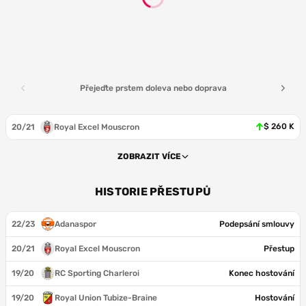
Přejeďte prstem doleva nebo doprava
$ 260 K
20/21
Royal Excel Mouscron
ZOBRAZIT VÍCE
HISTORIE PŘESTUPŮ
22/23
Adanaspor
Podepsání smlouvy
20/21
Royal Excel Mouscron
Přestup
19/20
RC Sporting Charleroi
Konec hostování
19/20
Royal Union Tubize-Braine
Hostování