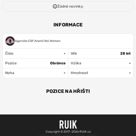
Žádné novinky.
INFORMACE
Agarista CSF Anenii Noi Women
Číslo
-
Věk
28 let
Pozice
Obránce
Výška
-
Noha
-
Hmotnost
-
POZICE NA HŘIŠTI
OBR
Copyright © 2017–2026 RUIK.cz