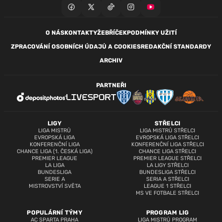
O NÁS
KONTAKTY
ŽEBŘÍČEK
PODMÍNKY UŽITÍ
ZPRACOVÁNÍ OSOBNÍCH ÚDAJŮ A COOKIES
REDAKČNÍ STANDARDY
ARCHIV
PARTNEŘI
LIGY
STŘELCI
LIGA MISTRŮ
LIGA MISTRŮ STŘELCI
EVROPSKÁ LIGA
EVROPSKÁ LIGA STŘELCI
KONFERENČNÍ LIGA
KONFERENČNÍ LIGA STŘELCI
CHANCE LIGA (1. ČESKÁ LIGA)
CHANCE LIGA STŘELCI
PREMIER LEAGUE
PREMIER LEAGUE STŘELCI
LA LIGA
LA LIGY STŘELCI
BUNDESLIGA
BUNDESLIGA STŘELCI
SERIE A
SERIA A STŘELCI
MISTROVSTVÍ SVĚTA
LEAGUE 1 STŘELCI
MS VE FOTBALE STŘELCI
POPULÁRNÍ TÝMY
PROGRAM LIG
AC SPARTA PRAHA
LIGA MISTRŮ PROGRAM