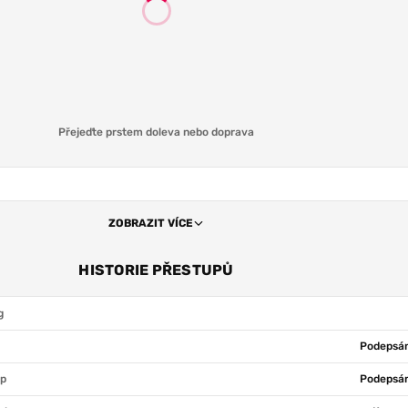
Přejeďte prstem doleva nebo doprava
ZOBRAZIT VÍCE
HISTORIE PŘESTUPŮ
g
Podepsán
ap
Podepsán