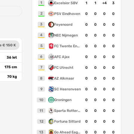
1
Excelsior SBV
1
1
+4
3
2
PSV Eindhoven
0
0
0
0
3
Feyenoord
0
0
0
0
4
NEC Nijmegen
0
0
0
0
e € 150 K
5
FC Twente Enschede
0
0
0
0
6
AFC Ajax
0
0
0
0
36 let
175 cm
7
FC Utrecht
0
0
0
0
70 kg
8
AZ Alkmaar
0
0
0
0
9
SC Heerenveen
0
0
0
0
10
Groningen
0
0
0
0
11
Sparta Rotterdam
0
0
0
0
12
Fortuna Sittard
0
0
0
0
13
Go Ahead Eagles
0
0
0
0