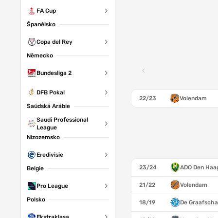
FA Cup
Španělsko
Copa del Rey
Německo
Bundesliga 2
DFB Pokal
22/23
Volendam
Saúdská Arábie
Saudi Professional
League
Nizozemsko
Eredivisie
23/24
ADO Den Haa
Belgie
21/22
Volendam
Pro League
Polsko
18/19
De Graafsch
Ekstraklasa