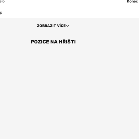
elo
Konec 
ap
ZOBRAZIT VÍCE
POZICE NA HŘIŠTI
ÚT