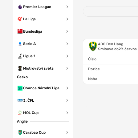
Premier League
La Liga
Bundesliga
Serie A
ADO Den Haag
Smlouva do
29. června
Ligue 1
Číslo
Mistrovství světa
Pozice
Česko
Noha
Chance Národní Liga
3. ČFL
MOL Cup
Anglie
Carabao Cup