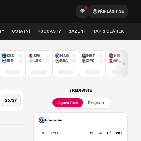
PŘIHLÁSIT SE
TY
OSTATNÍ
PODCASTY
SÁZENÍ
NAPIŠ ČLÁNEK
KSC
SFK
MAG
MET
HEI
BIE
LUX
BRA
ZFK
VFL
EREDIVISIE
26/27
Ligová fáze
Program
Eredivisie
#
TÝM
M
Z
+ / -
PKT