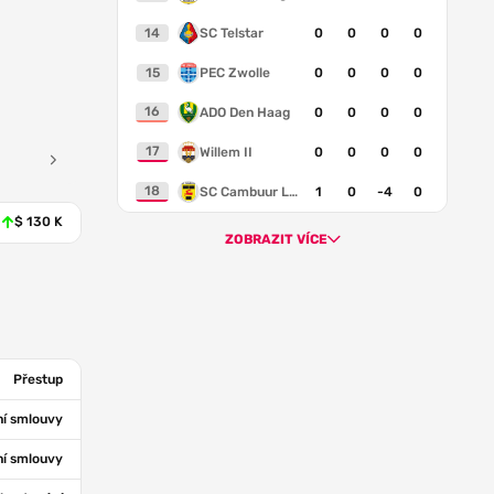
14
SC Telstar
0
0
0
0
15
PEC Zwolle
0
0
0
0
16
ADO Den Haag
0
0
0
0
17
Willem II
0
0
0
0
18
SC Cambuur Leeuwarden
1
0
-4
0
$ 130 K
ZOBRAZIT VÍCE
Přestup
í smlouvy
í smlouvy