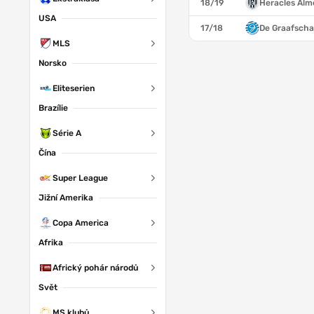
18/19
Heracles Alm
USA
17/18
De Graafsch
MLS
Norsko
Eliteserien
Brazílie
Série A
Čína
Super League
Jižní Amerika
Copa America
Afrika
Africký pohár národů
Svět
MS klubů