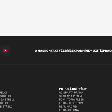
O NÁS
KONTAKTY
ŽEBŘÍČEK
PODMÍNKY UŽITÍ
ZPRAC
POPULÁRNÍ TÝMY
ŘELCI
AC SPARTA PRAHA
 STŘELCI
SK SLAVIA PRAHA
IGA STŘELCI
FC VIKTORIA PLZEŇ
TŘELCI
FC BANÍK OSTRAVA
E STŘELCI
REAL MADRID
FC BARCELONA