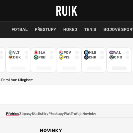
FOTBAL
PŘESTUPY
HOKEJ
TENIS
BOJOVÉ SPOR
VLT
SLA
POV
MLB
VAL
DUK
PRB
PIS
CHR
OMO
Daryl Van Mieghem
m
Přehled
Zápasy
Statistiky
Přestupy
Plat
Trofeje
Novinky
NOVINKY