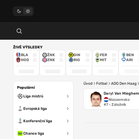
ŽIVÉ VÝSLEDKY
BLA
ŽNK
GIN
FER
BEN
HOD
ZNK
RIG
MIT
ARI
Úvod
Fotbal
ADO Den Haag
Populární
Daryl Van Mieghe
Liga mistrů
Nizozemsko
#7 · Záložník
Evropská liga
Konferenční liga
Chance liga