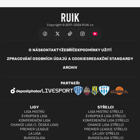
Copyright © 2017–2026 RUIK.cz
O NÁS
KONTAKTY
ŽEBŘÍČEK
PODMÍNKY UŽITÍ
ZPRACOVÁNÍ OSOBNÍCH ÚDAJŮ A COOKIES
REDAKČNÍ STANDARDY
ARCHIV
PARTNEŘI
LIGY
STŘELCI
LIGA MISTRŮ
LIGA MISTRŮ STŘELCI
EVROPSKÁ LIGA
EVROPSKÁ LIGA STŘELCI
KONFERENČNÍ LIGA
KONFERENČNÍ LIGA STŘELCI
CHANCE LIGA (1. ČESKÁ LIGA)
CHANCE LIGA STŘELCI
PREMIER LEAGUE
PREMIER LEAGUE STŘELCI
LA LIGA
LA LIGY STŘELCI
BUNDESLIGA
BUNDESLIGA STŘELCI