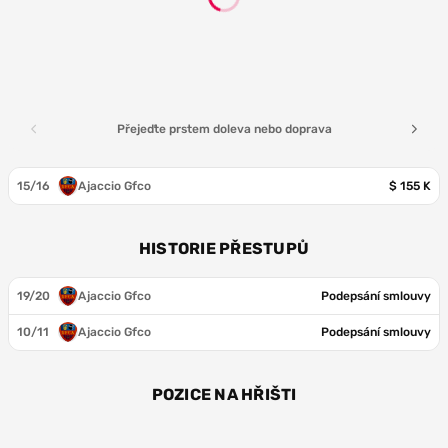
Přejeďte prstem doleva nebo doprava
15/16
Ajaccio Gfco
$ 155 K
HISTORIE PŘESTUPŮ
19/20
Ajaccio Gfco
Podepsání smlouvy
10/11
Ajaccio Gfco
Podepsání smlouvy
POZICE NA HŘIŠTI
BR