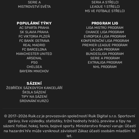
SERIE A
SERIA A STŘELCI
MISTROVSTVÍ SVĚTA
LEAGUE 1 STŘELCI
MS VE FOTBALE STŘELCI
POPULÁRNÍ TÝMY
PROGRAM LIG
AC SPARTA PRAHA
LIGA MISTRŮ PROGRAM
SK SLAVIA PRAHA
CHANCE LIGA PROGRAM
FC VIKTORIA PLZEŇ
EVROPSKÁ LIGA PROGRAM
FC BANÍK OSTRAVA
KONFERENČNÍ LIGA PROGRAM
REAL MADRID
PREMIER LEAGUE PROGRAM
FC BARCELONA
LA LIGA PROGRAM
MANCHESTER UNITED
BUNDESLIGA PROGRAM
ARSENAL
SERIE A PROGRAM
PSG
EXTRALIGA PROGRAM
CHELSEA
NHL PROGRAM
BAYERN MNICHOV
SÁZENÍ
ŽEBŘÍČEK SÁZKOVÝCH KANCELÁŘÍ
ŠKOLA SÁZENÍ
TIPY NA SÁZENÍ
SROVNÁNÍ KURZŮ
© 2017–2026 Ruik.cz je provozován společností Ruik Digital s.r.o. Sportovní
zprávy, live výsledky, statistiky, tržní hodnoty hráčů, preview a tipy na
sázení: fotbal, hokej, tenis, bojové sporty. Ministerstvo financí varuje: Účastí
na hazardní hře může vzniknout závislost! Zákaz účasti osobám mladším 18
let.