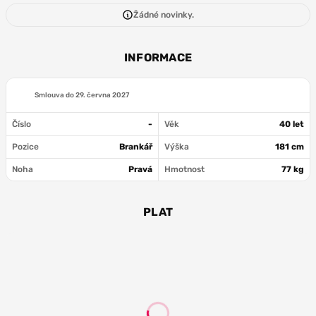
Žádné novinky.
INFORMACE
Smlouva do
29. června 2027
Číslo
-
Věk
40 let
Pozice
Brankář
Výška
181 cm
Noha
Pravá
Hmotnost
77 kg
PLAT