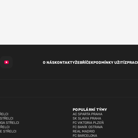
O NÁS
KONTAKTY
ŽEBŘÍČEK
PODMÍNKY UŽITÍ
ZPRAC
POPULÁRNÍ TÝMY
ŘELCI
AC SPARTA PRAHA
 STŘELCI
SK SLAVIA PRAHA
IGA STŘELCI
FC VIKTORIA PLZEŇ
TŘELCI
FC BANÍK OSTRAVA
E STŘELCI
REAL MADRID
FC BARCELONA