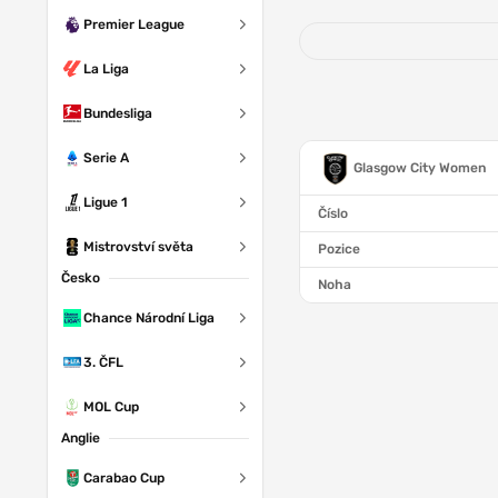
Premier League
La Liga
Bundesliga
Serie A
Glasgow City Women
Ligue 1
Číslo
Mistrovství světa
Pozice
Česko
Noha
Chance Národní Liga
3. ČFL
MOL Cup
Anglie
Carabao Cup