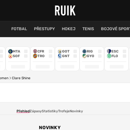
FOTBAL
PŘESTUPY
HOKEJ
TENIS
BOJOVÉ SPOR
MTA
CFR
GOT
RIG
ESC
SOF
TRO
GNT
GYO
FLO
Women
Clare Shine
Přehled
Zápasy
Statistiky
Trofeje
Novinky
NOVINKY