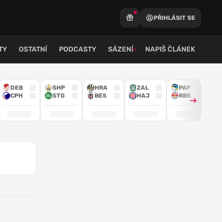
PŘIHLÁSIT SE
TY
OSTATNÍ
PODCASTY
SÁZENÍ
NAPIŠ ČLÁNEK
DEB
SHP
HRA
ZAL
PAF
CPH
STG
BES
HAJ
RBS