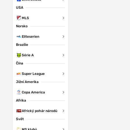
USA
MLS
Norsko
Eliteserien
Brazílie
Série A
Čína
Super League
Jižní Amerika
Copa America
Afrika
Africký pohár národů
Svět
MS klubů