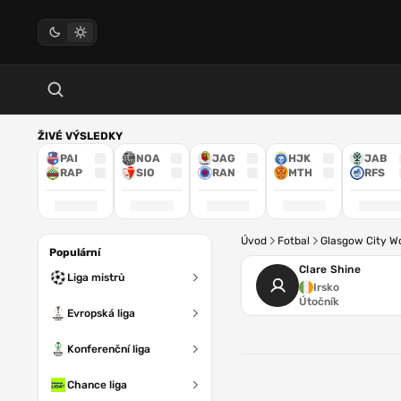
ŽIVÉ VÝSLEDKY
PAI
NOA
JAG
HJK
JAB
RAP
SIO
RAN
MTH
RFS
Úvod
Fotbal
Glasgow City 
Populární
Clare Shine
Liga mistrů
Irsko
Útočník
Evropská liga
Konferenční liga
Chance liga