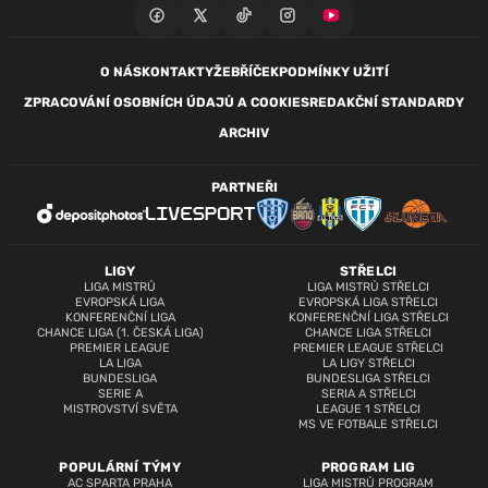
O NÁS
KONTAKTY
ŽEBŘÍČEK
PODMÍNKY UŽITÍ
ZPRACOVÁNÍ OSOBNÍCH ÚDAJŮ A COOKIES
REDAKČNÍ STANDARDY
ARCHIV
PARTNEŘI
LIGY
STŘELCI
LIGA MISTRŮ
LIGA MISTRŮ STŘELCI
EVROPSKÁ LIGA
EVROPSKÁ LIGA STŘELCI
KONFERENČNÍ LIGA
KONFERENČNÍ LIGA STŘELCI
CHANCE LIGA (1. ČESKÁ LIGA)
CHANCE LIGA STŘELCI
PREMIER LEAGUE
PREMIER LEAGUE STŘELCI
LA LIGA
LA LIGY STŘELCI
BUNDESLIGA
BUNDESLIGA STŘELCI
SERIE A
SERIA A STŘELCI
MISTROVSTVÍ SVĚTA
LEAGUE 1 STŘELCI
MS VE FOTBALE STŘELCI
POPULÁRNÍ TÝMY
PROGRAM LIG
AC SPARTA PRAHA
LIGA MISTRŮ PROGRAM