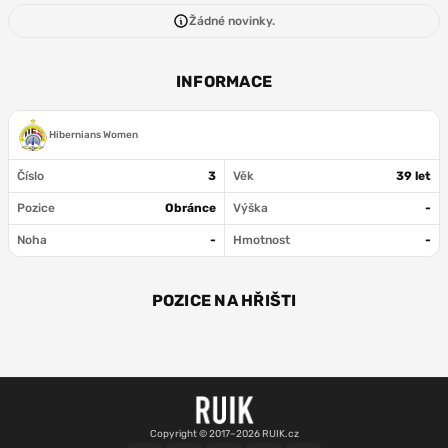
Žádné novinky.
INFORMACE
Hibernians Women
Číslo
3
Věk
39 let
Pozice
Obránce
Výška
-
Noha
-
Hmotnost
-
POZICE NA HŘIŠTI
OBR
Copyright © 2017–2026 RUIK.cz