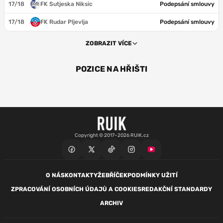
17/18
FK Sutjeska Niksic
Podepsání smlouvy
17/18
FK Rudar Pljevlja
Podepsání smlouvy
ZOBRAZIT VÍCE
POZICE NA HŘIŠTI
ZÁL
ZÁL
Copyright © 2017–2026 RUIK.cz
O NÁS
KONTAKTY
ŽEBŘÍČEK
PODMÍNKY UŽITÍ
ZPRACOVÁNÍ OSOBNÍCH ÚDAJŮ A COOKIES
REDAKČNÍ STANDARDY
ARCHIV