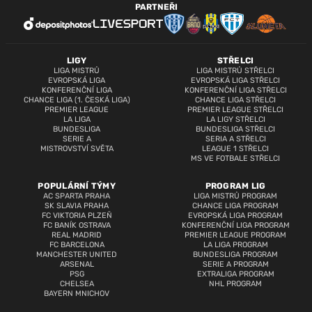
PARTNEŘI
LIGY
STŘELCI
LIGA MISTRŮ
LIGA MISTRŮ STŘELCI
EVROPSKÁ LIGA
EVROPSKÁ LIGA STŘELCI
KONFERENČNÍ LIGA
KONFERENČNÍ LIGA STŘELCI
CHANCE LIGA (1. ČESKÁ LIGA)
CHANCE LIGA STŘELCI
PREMIER LEAGUE
PREMIER LEAGUE STŘELCI
LA LIGA
LA LIGY STŘELCI
BUNDESLIGA
BUNDESLIGA STŘELCI
SERIE A
SERIA A STŘELCI
MISTROVSTVÍ SVĚTA
LEAGUE 1 STŘELCI
MS VE FOTBALE STŘELCI
POPULÁRNÍ TÝMY
PROGRAM LIG
AC SPARTA PRAHA
LIGA MISTRŮ PROGRAM
SK SLAVIA PRAHA
CHANCE LIGA PROGRAM
FC VIKTORIA PLZEŇ
EVROPSKÁ LIGA PROGRAM
FC BANÍK OSTRAVA
KONFERENČNÍ LIGA PROGRAM
REAL MADRID
PREMIER LEAGUE PROGRAM
FC BARCELONA
LA LIGA PROGRAM
MANCHESTER UNITED
BUNDESLIGA PROGRAM
ARSENAL
SERIE A PROGRAM
PSG
EXTRALIGA PROGRAM
CHELSEA
NHL PROGRAM
BAYERN MNICHOV