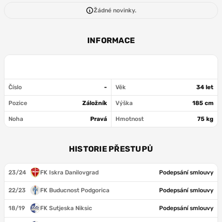
Žádné novinky.
INFORMACE
Číslo
-
Věk
34 let
Pozice
Záložník
Výška
185 cm
Noha
Pravá
Hmotnost
75 kg
HISTORIE PŘESTUPŮ
23/24
FK Iskra Danilovgrad
Podepsání smlouvy
22/23
FK Buducnost Podgorica
Podepsání smlouvy
18/19
FK Sutjeska Niksic
Podepsání smlouvy