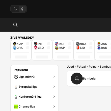
ŽIVÉ VÝSLEDKY
KUP
INT
PAI
NOA
JAG
CRA
VAD
RAP
SIO
RAN
Úvod
Fotbal
Polna
Bambul
Populární
Liga mistrů
Bambula
Evropská liga
Konferenční liga
Chance liga