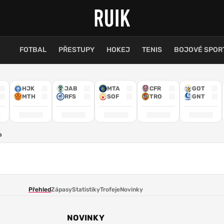
FOTBAL
PŘESTUPY
HOKEJ
TENIS
BOJOVÉ SPOR
HJK
JAB
MTA
CFR
GOT
MTH
RFS
SOF
TRO
GNT
a
Přehled
Zápasy
Statistiky
Trofeje
Novinky
NOVINKY