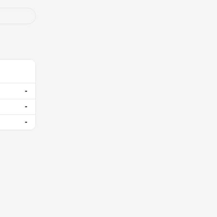
-
-
-