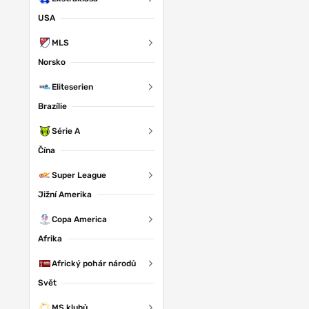
USA
MLS
Norsko
Eliteserien
Brazílie
Série A
Čína
Super League
Jižní Amerika
Copa America
Afrika
Africký pohár národů
Svět
MS klubů