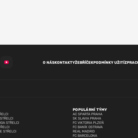
O NÁS
KONTAKTY
ŽEBŘÍČEK
PODMÍNKY UŽITÍ
ZPRAC
POPULÁRNÍ TÝMY
ŘELCI
AC SPARTA PRAHA
 STŘELCI
SK SLAVIA PRAHA
IGA STŘELCI
FC VIKTORIA PLZEŇ
TŘELCI
FC BANÍK OSTRAVA
E STŘELCI
REAL MADRID
FC BARCELONA