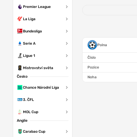
Premier League
La Liga
Bundesliga
Serie A
Polna
Ligue 1
Číslo
Pozice
Mistrovství světa
Česko
Noha
Chance Národní Liga
3. ČFL
MOL Cup
Anglie
Carabao Cup