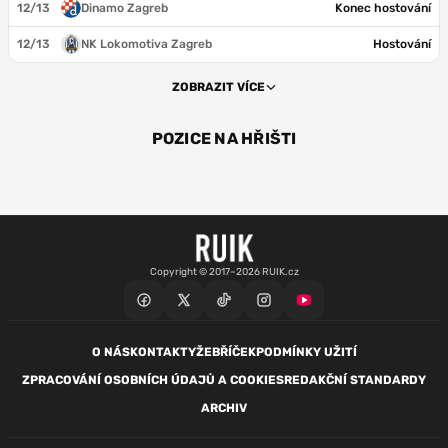
12/13
Dinamo Zagreb
Konec hostování
12/13
NK Lokomotiva Zagreb
Hostování
ZOBRAZIT VÍCE
POZICE NA HŘIŠTI
ZÁL
ZÁL
Copyright © 2017–2026 RUIK.cz
O NÁS
KONTAKTY
ŽEBŘÍČEK
PODMÍNKY UŽITÍ
ZPRACOVÁNÍ OSOBNÍCH ÚDAJŮ A COOKIES
REDAKČNÍ STANDARDY
ARCHIV