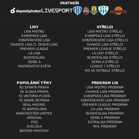
PARTNEŘI
LIGY
STŘELCI
LIGA MISTRŮ
LIGA MISTRŮ STŘELCI
EVROPSKÁ LIGA
EVROPSKÁ LIGA STŘELCI
KONFERENČNÍ LIGA
KONFERENČNÍ LIGA STŘELCI
CHANCE LIGA (1. ČESKÁ LIGA)
CHANCE LIGA STŘELCI
PREMIER LEAGUE
PREMIER LEAGUE STŘELCI
LA LIGA
LA LIGY STŘELCI
BUNDESLIGA
BUNDESLIGA STŘELCI
SERIE A
SERIA A STŘELCI
MISTROVSTVÍ SVĚTA
LEAGUE 1 STŘELCI
MS VE FOTBALE STŘELCI
POPULÁRNÍ TÝMY
PROGRAM LIG
AC SPARTA PRAHA
LIGA MISTRŮ PROGRAM
SK SLAVIA PRAHA
CHANCE LIGA PROGRAM
FC VIKTORIA PLZEŇ
EVROPSKÁ LIGA PROGRAM
FC BANÍK OSTRAVA
KONFERENČNÍ LIGA PROGRAM
REAL MADRID
PREMIER LEAGUE PROGRAM
FC BARCELONA
LA LIGA PROGRAM
MANCHESTER UNITED
BUNDESLIGA PROGRAM
ARSENAL
SERIE A PROGRAM
PSG
EXTRALIGA PROGRAM
CHELSEA
NHL PROGRAM
BAYERN MNICHOV