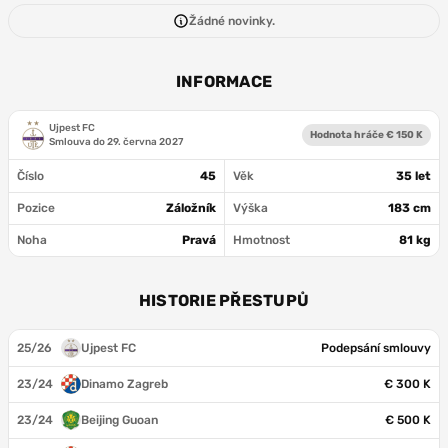
Žádné novinky.
INFORMACE
Ujpest FC
Hodnota hráče € 150 K
Smlouva do
29. června 2027
Číslo
45
Věk
35 let
Pozice
Záložník
Výška
183 cm
Noha
Pravá
Hmotnost
81 kg
HISTORIE PŘESTUPŮ
25/26
Ujpest FC
Podepsání smlouvy
23/24
Dinamo Zagreb
€ 300 K
23/24
Beijing Guoan
€ 500 K