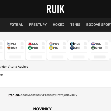
FOTBAL
PŘESTUPY
HOKEJ
TENIS
BOJOVÉ SPOR
VLT
SLA
POV
MLB
VAL
DUK
PRB
PIS
CHR
OMO
nder Vitoria Aguirre
re
Přehled
Zápasy
Statistiky
Přestupy
Trofeje
Novinky
NOVINKY