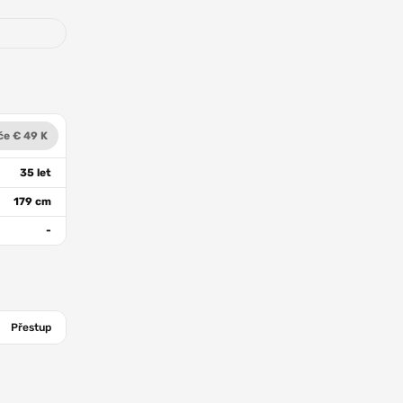
če € 49 K
35 let
179 cm
-
Přestup