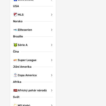
USA
MLS
Norsko
Eliteserien
Brazílie
Série A
Čína
Super League
Jižní Amerika
Copa America
Afrika
Africký pohár národů
Svět
MS klubů