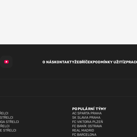
O NÁS
KONTAKTY
ŽEBŘÍČEK
PODMÍNKY UŽITÍ
ZPRAC
POPULÁRNÍ TÝMY
ŘELCI
AC SPARTA PRAHA
 STŘELCI
SK SLAVIA PRAHA
IGA STŘELCI
FC VIKTORIA PLZEŇ
TŘELCI
FC BANÍK OSTRAVA
E STŘELCI
REAL MADRID
FC BARCELONA