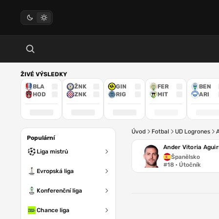
ŽIVÉ VÝSLEDKY
BLA
ŽNK
GIN
FER
BEN
HOD
ZNK
RIG
MIT
ARI
Úvod
Fotbal
UD Logrones
A
Populární
Ander Vitoria Aguir
Liga mistrů
Španělsko
#18 · Útočník
Evropská liga
Konferenční liga
Chance liga