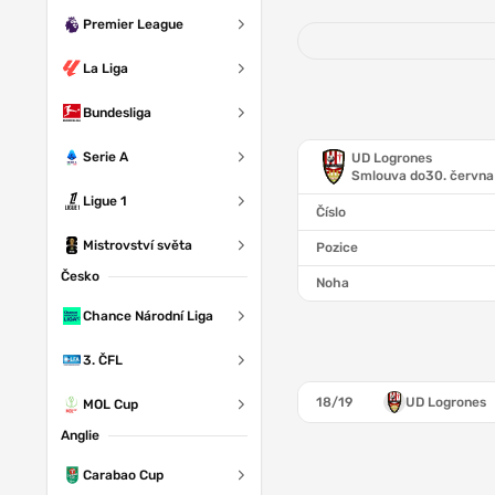
Premier League
La Liga
Bundesliga
Serie A
UD Logrones
Smlouva do
30. červn
Ligue 1
Číslo
Mistrovství světa
Pozice
Česko
Noha
Chance Národní Liga
3. ČFL
18/19
UD Logrones
MOL Cup
Anglie
Carabao Cup