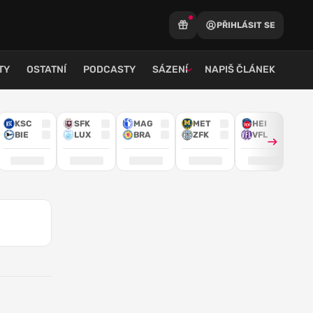
PŘIHLÁSIT SE
TY
OSTATNÍ
PODCASTY
SÁZENÍ
NAPIŠ ČLÁNEK
KSC
SFK
MAG
MET
HEI
BIE
LUX
BRA
ZFK
VFL