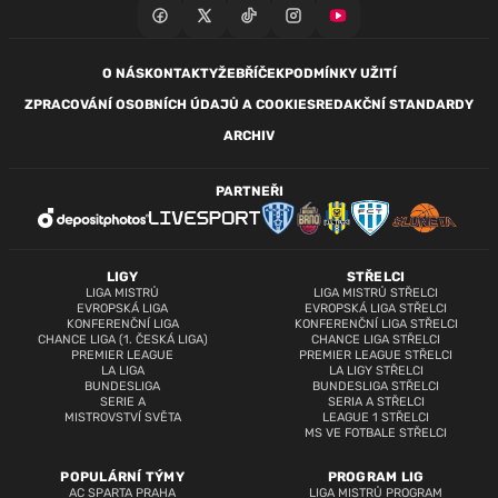
O NÁS
KONTAKTY
ŽEBŘÍČEK
PODMÍNKY UŽITÍ
ZPRACOVÁNÍ OSOBNÍCH ÚDAJŮ A COOKIES
REDAKČNÍ STANDARDY
ARCHIV
PARTNEŘI
LIGY
STŘELCI
LIGA MISTRŮ
LIGA MISTRŮ STŘELCI
EVROPSKÁ LIGA
EVROPSKÁ LIGA STŘELCI
KONFERENČNÍ LIGA
KONFERENČNÍ LIGA STŘELCI
CHANCE LIGA (1. ČESKÁ LIGA)
CHANCE LIGA STŘELCI
PREMIER LEAGUE
PREMIER LEAGUE STŘELCI
LA LIGA
LA LIGY STŘELCI
BUNDESLIGA
BUNDESLIGA STŘELCI
SERIE A
SERIA A STŘELCI
MISTROVSTVÍ SVĚTA
LEAGUE 1 STŘELCI
MS VE FOTBALE STŘELCI
POPULÁRNÍ TÝMY
PROGRAM LIG
AC SPARTA PRAHA
LIGA MISTRŮ PROGRAM