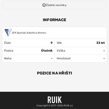
Žádné novinky.
INFORMACE
ZFK Spartak Subotica Women
Číslo
9
Věk
33 let
Pozice
Útočník
Výška
-
Noha
-
Hmotnost
-
POZICE NA HŘIŠTI
ÚT
Copyright © 2017–2026 RUIK.cz