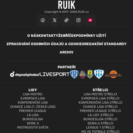
Copyright © 2017–2026 RUIK.cz
O NÁS
KONTAKTY
ŽEBŘÍČEK
PODMÍNKY UŽITÍ
ZPRACOVÁNÍ OSOBNÍCH ÚDAJŮ A COOKIES
REDAKČNÍ STANDARDY
ARCHIV
PARTNEŘI
LIGY
STŘELCI
LIGA MISTRŮ
LIGA MISTRŮ STŘELCI
EVROPSKÁ LIGA
EVROPSKÁ LIGA STŘELCI
KONFERENČNÍ LIGA
KONFERENČNÍ LIGA STŘELCI
CHANCE LIGA (1. ČESKÁ LIGA)
CHANCE LIGA STŘELCI
PREMIER LEAGUE
PREMIER LEAGUE STŘELCI
LA LIGA
LA LIGY STŘELCI
BUNDESLIGA
BUNDESLIGA STŘELCI
SERIE A
SERIA A STŘELCI
MISTROVSTVÍ SVĚTA
LEAGUE 1 STŘELCI
MS VE FOTBALE STŘELCI