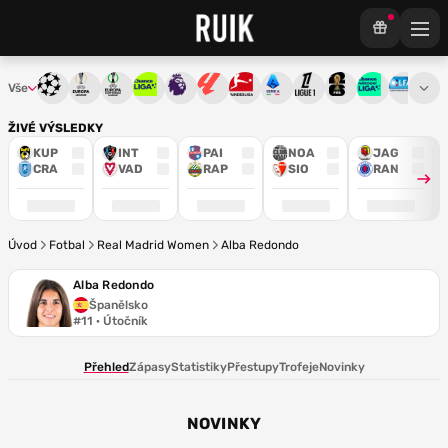
Vše
Liga mistrů
Evropská liga
Konferenční liga
Chance liga
Premier League
La Liga
Bundesliga
Serie A
Ligue 1
Mistrovství světa
Chance Národ
3. ČFL
M
ŽIVÉ VÝSLEDKY
KUP
INT
PAI
NOA
JAG
CRA
VAD
RAP
SIO
RAN
Úvod
Fotbal
Real Madrid Women
Alba Redondo
Alba Redondo
Španělsko
#11 · Útočník
Přehled
Zápasy
Statistiky
Přestupy
Trofeje
Novinky
NOVINKY