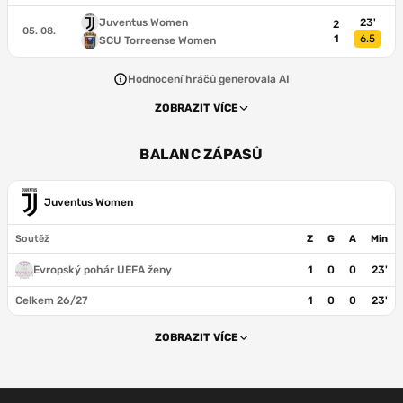
Juventus Women
23'
2
05. 08.
1
6.5
SCU Torreense Women
Hodnocení hráčů generovala AI
ZOBRAZIT VÍCE
BALANC ZÁPASŮ
Juventus Women
Soutěž
Z
G
A
Min
Evropský pohár UEFA ženy
1
0
0
23'
Celkem 26/27
1
0
0
23'
ZOBRAZIT VÍCE