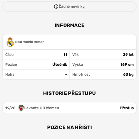
Žádné novinky.
INFORMACE
Real Madrid Women
Číslo
11
Věk
29 let
Pozice
Útočník
Výška
169 cm
Noha
-
Hmotnost
63 kg
HISTORIE PŘESTUPŮ
19/20
Levante UD Women
Přestup
POZICE NA HŘIŠTI
ÚT
ÚT