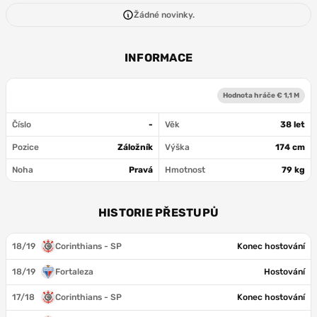
Žádné novinky.
INFORMACE
Hodnota hráče € 1,1 M
Číslo
-
Věk
38 let
Pozice
Záložník
Výška
174 cm
Noha
Pravá
Hmotnost
79 kg
HISTORIE PŘESTUPŮ
18/19
Corinthians - SP
Konec hostování
18/19
Fortaleza
Hostování
17/18
Corinthians - SP
Konec hostování