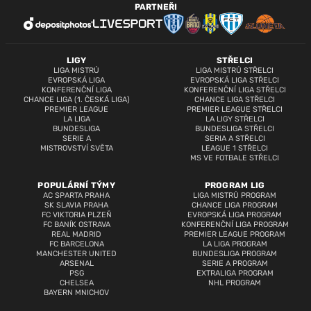
PARTNEŘI
LIGY
STŘELCI
LIGA MISTRŮ
LIGA MISTRŮ STŘELCI
EVROPSKÁ LIGA
EVROPSKÁ LIGA STŘELCI
KONFERENČNÍ LIGA
KONFERENČNÍ LIGA STŘELCI
CHANCE LIGA (1. ČESKÁ LIGA)
CHANCE LIGA STŘELCI
PREMIER LEAGUE
PREMIER LEAGUE STŘELCI
LA LIGA
LA LIGY STŘELCI
BUNDESLIGA
BUNDESLIGA STŘELCI
SERIE A
SERIA A STŘELCI
MISTROVSTVÍ SVĚTA
LEAGUE 1 STŘELCI
MS VE FOTBALE STŘELCI
POPULÁRNÍ TÝMY
PROGRAM LIG
AC SPARTA PRAHA
LIGA MISTRŮ PROGRAM
SK SLAVIA PRAHA
CHANCE LIGA PROGRAM
FC VIKTORIA PLZEŇ
EVROPSKÁ LIGA PROGRAM
FC BANÍK OSTRAVA
KONFERENČNÍ LIGA PROGRAM
REAL MADRID
PREMIER LEAGUE PROGRAM
FC BARCELONA
LA LIGA PROGRAM
MANCHESTER UNITED
BUNDESLIGA PROGRAM
ARSENAL
SERIE A PROGRAM
PSG
EXTRALIGA PROGRAM
CHELSEA
NHL PROGRAM
BAYERN MNICHOV