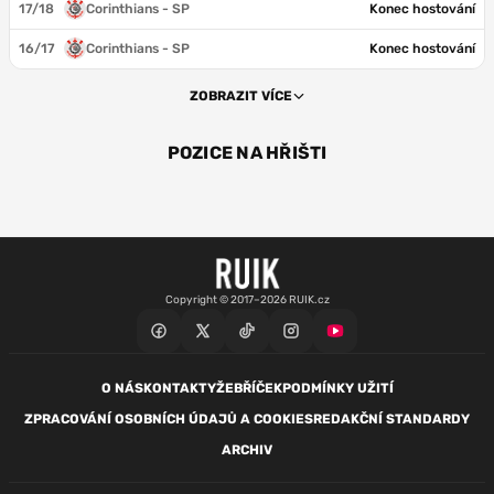
17/18
Corinthians - SP
Konec hostování
16/17
Corinthians - SP
Konec hostování
ZOBRAZIT VÍCE
POZICE NA HŘIŠTI
ZÁL
ÚT
Copyright © 2017–2026 RUIK.cz
O NÁS
KONTAKTY
ŽEBŘÍČEK
PODMÍNKY UŽITÍ
ZPRACOVÁNÍ OSOBNÍCH ÚDAJŮ A COOKIES
REDAKČNÍ STANDARDY
ARCHIV