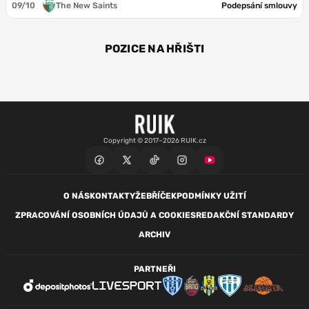
09/10
The New Saints
Podepsání smlouvy
POZICE NA HŘIŠTI
ZÁL
ZÁL
Copyright © 2017–2026 RUIK.cz
O NÁS
KONTAKTY
ŽEBŘÍČEK
PODMÍNKY UŽITÍ
ZPRACOVÁNÍ OSOBNÍCH ÚDAJŮ A COOKIES
REDAKČNÍ STANDARDY
ARCHIV
PARTNEŘI