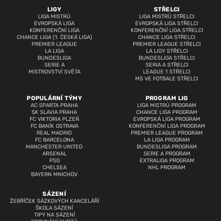
LIGY
STŘELCI
LIGA MISTRŮ
LIGA MISTRŮ STŘELCI
EVROPSKÁ LIGA
EVROPSKÁ LIGA STŘELCI
KONFERENČNÍ LIGA
KONFERENČNÍ LIGA STŘELCI
CHANCE LIGA (1. ČESKÁ LIGA)
CHANCE LIGA STŘELCI
PREMIER LEAGUE
PREMIER LEAGUE STŘELCI
LA LIGA
LA LIGY STŘELCI
BUNDESLIGA
BUNDESLIGA STŘELCI
SERIE A
SERIA A STŘELCI
MISTROVSTVÍ SVĚTA
LEAGUE 1 STŘELCI
MS VE FOTBALE STŘELCI
POPULÁRNÍ TÝMY
PROGRAM LIG
AC SPARTA PRAHA
LIGA MISTRŮ PROGRAM
SK SLAVIA PRAHA
CHANCE LIGA PROGRAM
FC VIKTORIA PLZEŇ
EVROPSKÁ LIGA PROGRAM
FC BANÍK OSTRAVA
KONFERENČNÍ LIGA PROGRAM
REAL MADRID
PREMIER LEAGUE PROGRAM
FC BARCELONA
LA LIGA PROGRAM
MANCHESTER UNITED
BUNDESLIGA PROGRAM
ARSENAL
SERIE A PROGRAM
PSG
EXTRALIGA PROGRAM
CHELSEA
NHL PROGRAM
BAYERN MNICHOV
SÁZENÍ
ŽEBŘÍČEK SÁZKOVÝCH KANCELÁŘÍ
ŠKOLA SÁZENÍ
TIPY NA SÁZENÍ