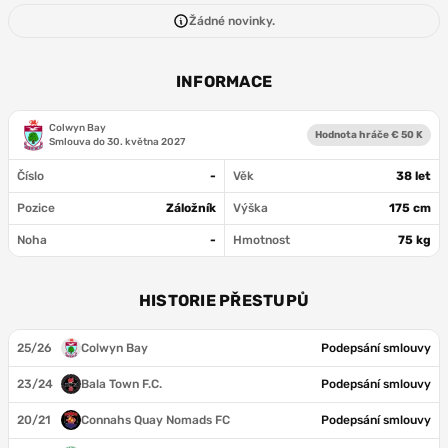
Žádné novinky.
INFORMACE
Colwyn Bay
Hodnota hráče € 50 K
Smlouva do
30. května 2027
Číslo
-
Věk
38 let
Pozice
Záložník
Výška
175 cm
Noha
-
Hmotnost
75 kg
HISTORIE PŘESTUPŮ
25/26
Colwyn Bay
Podepsání smlouvy
23/24
Bala Town F.C.
Podepsání smlouvy
20/21
Connahs Quay Nomads FC
Podepsání smlouvy