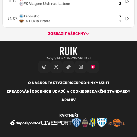
01. 08.
FK Viagem Ústí nad Labem
2
Táborsko
2
31. 07.
FK Dukla Praha
2
ZOBRAZIT VŠECHNY
Copyright © 2017–2026 RUIK.cz
O NÁS
KONTAKTY
ŽEBŘÍČEK
PODMÍNKY UŽITÍ
ZPRACOVÁNÍ OSOBNÍCH ÚDAJŮ A COOKIES
REDAKČNÍ STANDARDY
ARCHIV
PARTNEŘI