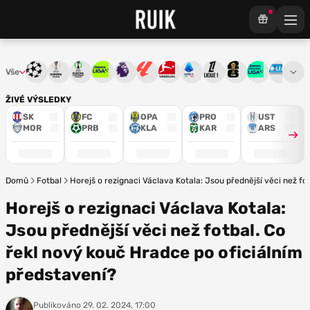
Vše
Liga mistrů
Evropská liga
Konferenční liga
Chance liga
Premier League
La Liga
Bundesliga
Serie A
Ligue 1
Mistrovství světa
Chance Národ
3. ČFL
M
ŽIVÉ VÝSLEDKY
SK
FC
OPA
PRO
UST
MOR
PRB
KLA
KAR
ARS
Domů
Fotbal
Horejš o rezignaci Václava Kotala: Jsou přednější věci než fo
Horejš o rezignaci Václava Kotala:
Jsou přednější věci než fotbal. Co
řekl nový kouč Hradce po oficiálním
představení?
Publikováno
29. 02. 2024, 17:00