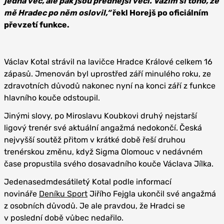
jedna věc, ale pak jsou přednější věci. Vážím si toho, že
mě Hradec po něm oslovil,“
řekl Horejš po oficiálním
převzetí funkce.
Václav Kotal strávil na lavičce Hradce Králové celkem 16
zápasů. Jmenován byl uprostřed září minulého roku, ze
zdravotních důvodů nakonec nyní na konci září z funkce
hlavního kouče odstoupil.
Jinými slovy, po Miroslavu Koubkovi druhý nejstarší
ligový trenér své aktuální angažmá nedokončí.
Česká
nejvyšší soutěž přitom v krátké době řeší druhou
trenérskou změnu, když Sigma Olomouc v nedávném
čase propustila svého dosavadního kouče Václava Jílka.
Jedenasedmdesátiletý Kotal podle informací
novináře
Deníku Sport
Jiřího Fejgla ukončil své angažmá
z osobních důvodů. Je ale pravdou, že Hradci se
v poslední době vůbec nedařilo.