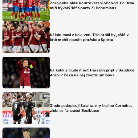
Zbrojovka hlásí kontroverzní příchod. Do Brna
míří bývalý šéf Sparty či Bohemians
Někdo musí z kola ven. Tito hráči by ještě v
létě mohli opustit pražskou Spartu
Na kolik si bude moct Haraslín přijít v Saúdské
Arábii? Čeká na něj životní smlouva
Jinde podepisují Salaha, my trpíme Černého,
zlobí se fanoušci Besiktase