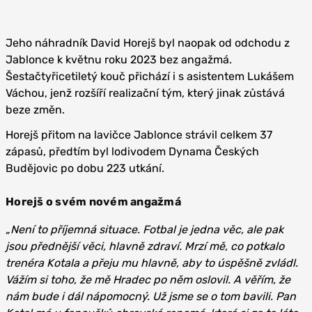
Jeho náhradník David Horejš byl naopak od odchodu z
Jablonce k květnu roku 2023 bez angažmá.
Šestačtyřicetiletý kouč přichází i s asistentem Lukášem
Váchou, jenž rozšíří realizační tým, který jinak zůstává
beze změn.
Horejš přitom na lavičce Jablonce strávil celkem 37
zápasů, předtím byl lodivodem Dynama Českých
Budějovic po dobu 223 utkání.
Horejš o svém novém angažmá
„Není to příjemná situace. Fotbal je jedna věc, ale pak
jsou přednější věci, hlavně zdraví. Mrzí mě, co potkalo
trenéra Kotala a přeju mu hlavně, aby to úspěšně zvládl.
Vážím si toho, že mě Hradec po něm oslovil. A věřím, že
nám bude i dál nápomocný. Už jsme se o tom bavili. Pan