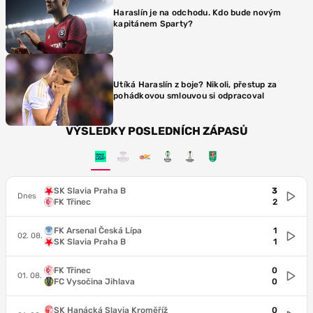
Haraslín je na odchodu. Kdo bude novým
kapitánem Sparty?
Utíká Haraslín z boje? Nikoli, přestup za
pohádkovou smlouvou si odpracoval
VÝSLEDKY POSLEDNÍCH ZÁPASŮ
SK Slavia Praha B
3
Dnes
FK Třinec
2
FK Arsenal Česká Lípa
1
02. 08.
SK Slavia Praha B
1
FK Třinec
0
01. 08.
FC Vysočina Jihlava
0
SK Hanácká Slavia Kroměříž
0