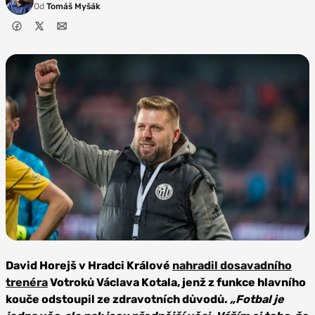
Od
Tomáš Myšák
Zdroj: SK Dynamo
České Budějovice
David Horejš v Hradci Králové
nahradil dosavadního
trenéra
Votroků Václava Kotala, jenž z funkce hlavního
kouče odstoupil ze zdravotních důvodů.
„Fotbal je