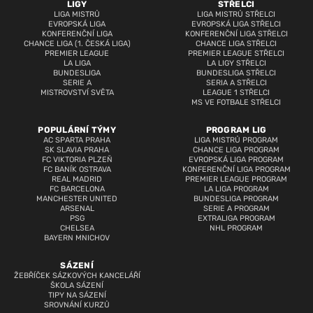
LIGY
STŘELCI
LIGA MISTRŮ
LIGA MISTRŮ STŘELCI
EVROPSKÁ LIGA
EVROPSKÁ LIGA STŘELCI
KONFERENČNÍ LIGA
KONFERENČNÍ LIGA STŘELCI
CHANCE LIGA (1. ČESKÁ LIGA)
CHANCE LIGA STŘELCI
PREMIER LEAGUE
PREMIER LEAGUE STŘELCI
LA LIGA
LA LIGY STŘELCI
BUNDESLIGA
BUNDESLIGA STŘELCI
SERIE A
SERIA A STŘELCI
MISTROVSTVÍ SVĚTA
LEAGUE 1 STŘELCI
MS VE FOTBALE STŘELCI
POPULÁRNÍ TÝMY
PROGRAM LIG
AC SPARTA PRAHA
LIGA MISTRŮ PROGRAM
SK SLAVIA PRAHA
CHANCE LIGA PROGRAM
FC VIKTORIA PLZEŇ
EVROPSKÁ LIGA PROGRAM
FC BANÍK OSTRAVA
KONFERENČNÍ LIGA PROGRAM
REAL MADRID
PREMIER LEAGUE PROGRAM
FC BARCELONA
LA LIGA PROGRAM
MANCHESTER UNITED
BUNDESLIGA PROGRAM
ARSENAL
SERIE A PROGRAM
PSG
EXTRALIGA PROGRAM
CHELSEA
NHL PROGRAM
BAYERN MNICHOV
SÁZENÍ
ŽEBŘÍČEK SÁZKOVÝCH KANCELÁŘÍ
ŠKOLA SÁZENÍ
TIPY NA SÁZENÍ
SROVNÁNÍ KURZŮ