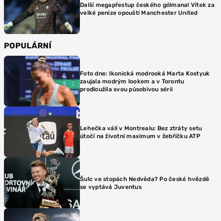
Další megapřestup českého gólmana! Vítek za
velké peníze opouští Manchester United
POPULÁRNÍ
Foto dne: Ikonická modrooká Marta Kostyuk
zaujala modrým lookem a v Torontu
prodloužila svou působivou sérii
Lehečka válí v Montrealu: Bez ztráty setu
útočí na životní maximum v žebříčku ATP
Šulc ve stopách Nedvěda? Po české hvězdě
se vyptává Juventus