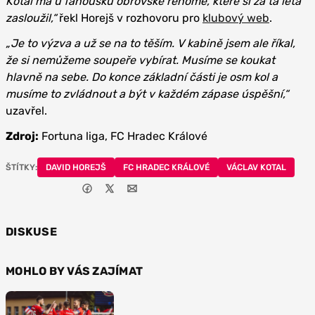
Kotal má u fanoušků obrovské renomé, které si za ta léta
zasloužil,“
řekl Horejš v rozhovoru pro
klubový web
.
„Je to výzva a už se na to těším. V kabině jsem ale říkal,
že si nemůžeme soupeře vybírat. Musíme se koukat
hlavně na sebe. Do konce základní části je osm kol a
musíme to zvládnout a být v každém zápase úspěšní,“
uzavřel.
Zdroj:
Fortuna liga, FC Hradec Králové
ŠTÍTKY:
DAVID HOREJŠ
FC HRADEC KRÁLOVÉ
VÁCLAV KOTAL
DISKUSE
MOHLO BY VÁS ZAJÍMAT