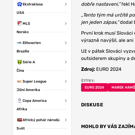
dobře nastaveni,“
řekl 
Ekstraklasa
USA
„Tento tým má určitě po
jen jeden zápas,“
dodal 
MLS
Norsko
První krok musí Slováci
výrazně navýšil, ale an
Eliteserien
Už v pátek Slováci vyzv
Brazílie
outsiderem skupiny a dn
Série A
Zdroj:
EURO 2024
Čína
ŠTÍTKY:
Super League
EURO 2024
MAREK HAMŠ
Jižní Amerika
Copa America
DISKUSE
Afrika
Africký pohár národů
MOHLO BY VÁS ZAJÍM
Svět