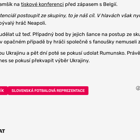
Hamšík na
tiskové konferenci
před zápasem s Belgií.
tenciál postoupit ze skupiny, to je náš cíl. V hlavách však 
bývalý hráč Neapoli.
 udělat už teď. Případný bod by jejich šance na postup ze sk
i v opačném případě by hráči společně s fanoušky nemuseli 
ou Ukrajinu a pět dní poté se pokusí udolat Rumunsko. Právě 
es se pokusí překvapit výběr Ukrajiny.
ÍK
SLOVENSKÁ FOTBALOVÁ REPREZENTACE
AT