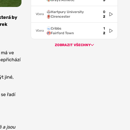
Grays Athletic
5
Hartpury University
0
Včera
Cirencester
2
která by
arek
Cribbs
1
Včera
Fairford Town
2
ZOBRAZIT VŠECHNY
e má ve
nepřichází
t jiné,
 se řadí
ě a jsou