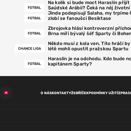
Na kolik si bude moct Haraslín přijít
Saúdské Arábii? Čeká na něj životn
FOTBAL
Jinde podepisují Salaha, my trpíme
zlobí se fanoušci Besiktase
FOTBAL
Zbrojovka hlásí kontroverzní přícho
Brna míří bývalý šéf Sparty či Bohe
FOTBAL
Někdo musí z kola ven. Tito hráči by
létě mohli opustit pražskou Spartu
CHANCE LIGA
Haraslín je na odchodu. Kdo bude 
kapitánem Sparty?
FOTBAL
O NÁS
KONTAKTY
ŽEBŘÍČEK
PODMÍNKY UŽITÍ
ZPRAC