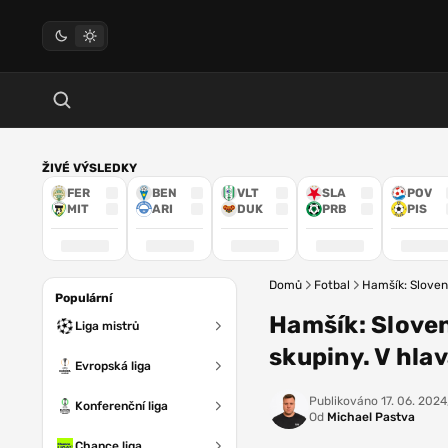
ŽIVÉ VÝSLEDKY
FER
BEN
VLT
SLA
POV
MIT
ARI
DUK
PRB
PIS
Domů
Fotbal
Hamšík: Sloven
Populární
Hamšík: Sloven
Liga mistrů
skupiny. V hla
Evropská liga
Publikováno
17. 06. 2024
Konferenční liga
Od
Michael Pastva
Chance liga