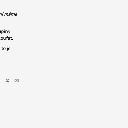
nyní máme
upiny
zoufat.
to je