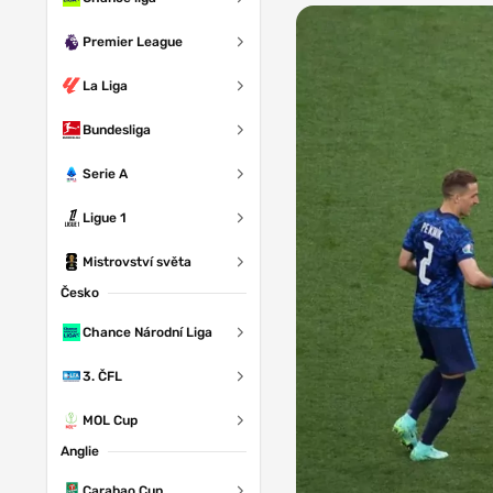
Premier League
La Liga
Bundesliga
Serie A
Ligue 1
Mistrovství světa
Česko
Chance Národní Liga
3. ČFL
MOL Cup
Anglie
Carabao Cup