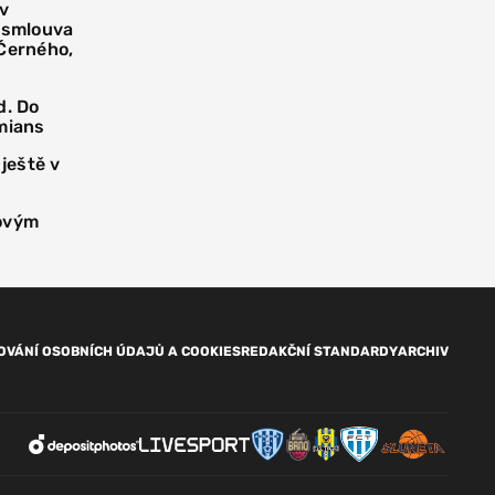
 v
í smlouva
 Černého,
d. Do
mians
 ještě v
novým
OVÁNÍ OSOBNÍCH ÚDAJŮ A COOKIES
REDAKČNÍ STANDARDY
ARCHIV