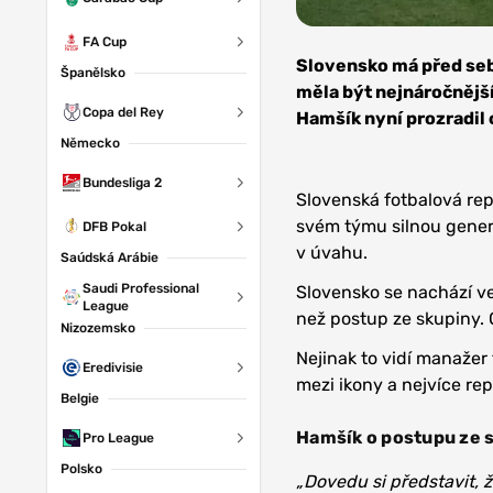
FA Cup
Zdroj: 1.
FC Köln
Slovensko má před sebo
Španělsko
měla být nejnáročnějš
Copa del Rey
Hamšík nyní prozradil 
Německo
Bundesliga 2
Slovenská fotbalová rep
svém týmu silnou genera
DFB Pokal
v úvahu.
Saúdská Arábie
Saudi Professional
Slovensko se nachází ve
League
než postup ze skupiny. O
Nizozemsko
Nejinak to vidí manažer 
Eredivisie
mezi ikony a nejvíce re
Belgie
Hamšík o postupu ze 
Pro League
Polsko
„Dovedu si představit, ž