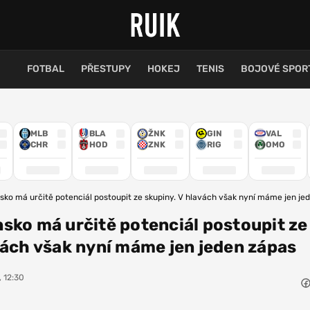
FOTBAL
PŘESTUPY
HOKEJ
TENIS
BOJOVÉ SPOR
MLB
BLA
ŽNK
GIN
VAL
CHR
HOD
ZNK
RIG
OMO
sko má určitě potenciál postoupit ze skupiny. V hlavách však nyní máme jen je
sko má určitě potenciál postoupit ze
vách však nyní máme jen jeden zápas
, 12:30