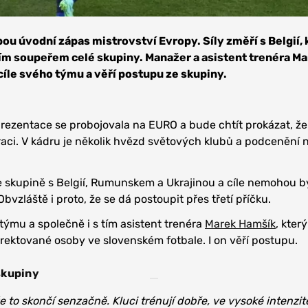
u úvodní zápas mistrovství Evropy. Síly změří s Belgií, 
ím soupeřem celé skupiny. Manažer a asistent trenéra M
cíle svého týmu a věří postupu ze skupiny.
rezentace se probojovala na EURO a bude chtít prokázat, ž
ci. V kádru je několik hvězd světových klubů a podcenění 
 skupině s Belgií, Rumunskem a Ukrajinou a cíle nemohou bý
bvzláště i proto, že se dá postoupit přes třetí příčku.
týmu a společně i s tím asistent trenéra
Marek Hamšík
, který
prektované osoby ve slovenském fotbale. I on věří postupu.
skupiny
e to skončí senzačně. Kluci trénují dobře, ve vysoké intenzit