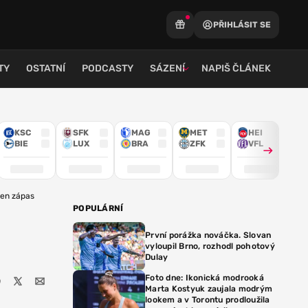
PŘIHLÁSIT SE
TY
OSTATNÍ
PODCASTY
SÁZENÍ
NAPIŠ ČLÁNEK
KSC
SFK
MAG
MET
HEI
BIE
LUX
BRA
ZFK
VFL
den zápas
POPULÁRNÍ
První porážka nováčka. Slovan
vyloupil Brno, rozhodl pohotový
Dulay
Foto dne: Ikonická modrooká
Marta Kostyuk zaujala modrým
lookem a v Torontu prodloužila