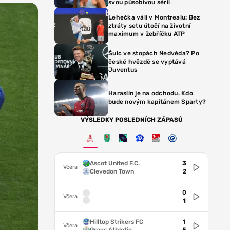
svou působivou sérii
Lehečka válí v Montrealu: Bez
ztráty setu útočí na životní
maximum v žebříčku ATP
Šulc ve stopách Nedvěda? Po
české hvězdě se vyptává
Juventus
Haraslín je na odchodu. Kdo
bude novým kapitánem Sparty?
VÝSLEDKY POSLEDNÍCH ZÁPASŮ
Ascot United F.C.
3
Včera
Clevedon Town
2
0
Včera
1
Hilltop Strikers FC
1
Včera