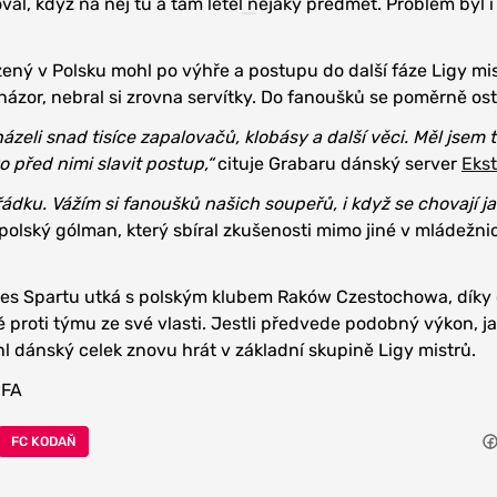
al, když na něj tu a tam letěl nějaký předmět. Problém byl i
ný v Polsku mohl po výhře a postupu do další fáze Ligy mi
názor, nebral si zrovna servítky. Do fanoušků se poměrně ostř
eli snad tisíce zapalovačů, klobásy a další věci. Měl jsem t
o před nimi slavit postup,“
cituje Grabaru dánský server
Ekst
řádku. Vážím si fanoušků našich soupeřů, i když se chovají j
polský gólman, který sbíral zkušenosti mimo jiné v mládežn
es Spartu utká s polským klubem Raków Czestochowa, díky
ě proti týmu ze své vlasti. Jestli předvede podobný výkon, j
hl dánský celek znovu hrát v základní skupině Ligy mistrů.
EFA
FC KODAŇ