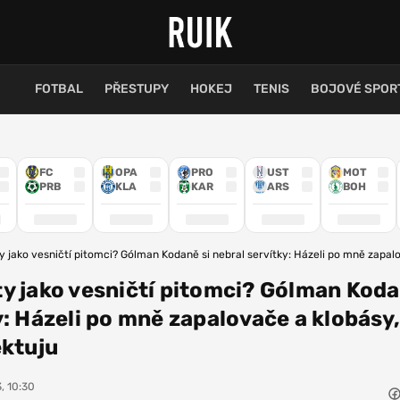
FOTBAL
PŘESTUPY
HOKEJ
TENIS
BOJOVÉ SPOR
FC
OPA
PRO
UST
MOT
PRB
KLA
KAR
ARS
BOH
 jako vesničtí pitomci? Gólman Kodaně si nebral servítky: Házeli po mně zapalo
y jako vesničtí pitomci? Gólman Koda
y: Házeli po mně zapalovače a klobásy,
ektuju
, 10:30