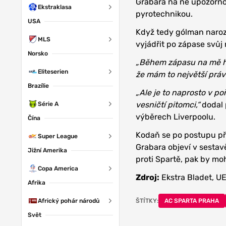
Grabara na ně upozorňov
Ekstraklasa
pyrotechnikou.
USA
Když tedy gólman naroze
MLS
vyjádřit po zápase svůj 
Norsko
„Během zápasu na mě ház
Eliteserien
že mám to největší práv
Brazílie
„Ale je to naprosto v po
vesničtí pitomci,“
dodal 
Série A
výběrech Liverpoolu.
Čína
Kodaň se po postupu př
Super League
Grabara objeví v sestav
Jižní Amerika
proti Spartě, pak by mo
Copa America
Zdroj:
Ekstra Bladet, U
Afrika
ŠTÍTKY:
AC SPARTA PRAHA
Africký pohár národů
Svět