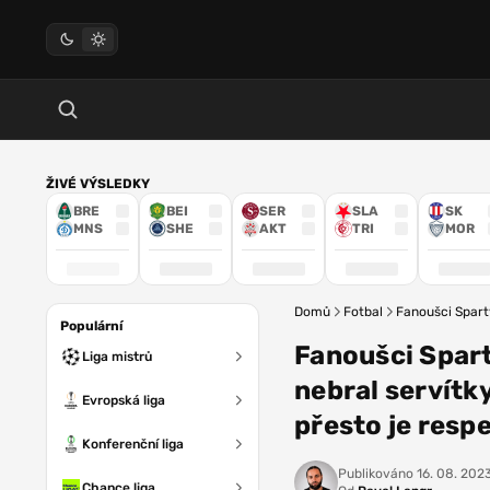
ŽIVÉ VÝSLEDKY
BRE
BEI
SER
SLA
SK
MNS
SHE
AKT
TRI
MOR
Domů
Fotbal
Fanoušci Sparty
Populární
Fanoušci Spart
Liga mistrů
nebral servítk
Evropská liga
přesto je resp
Konferenční liga
Publikováno
16. 08. 2023
Chance liga