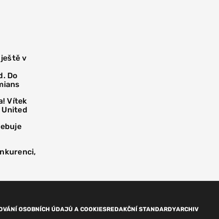
 ještě v
d. Do
mians
! Vítek
 United
řebuje
onkurenci,
OVÁNÍ OSOBNÍCH ÚDAJŮ A COOKIES
REDAKČNÍ STANDARDY
ARCHIV