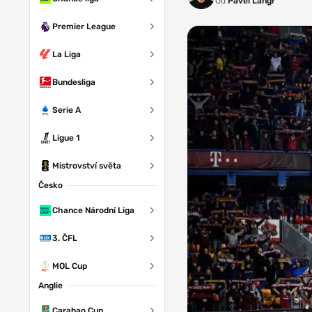
Od
Pavel Langr
Premier League
La Liga
Bundesliga
Serie A
Ligue 1
Mistrovství světa
Česko
Chance Národní Liga
3. ČFL
MOL Cup
Anglie
Carabao Cup