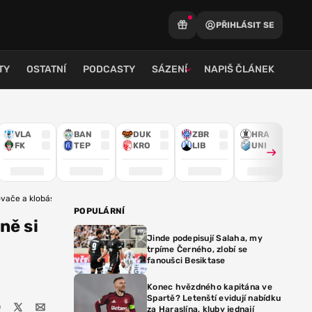
PŘIHLÁSIT SE
TY
OSTATNÍ
PODCASTY
SÁZENÍ
NAPIŠ ČLÁNEK
VLA
BAN
DUK
ZBR
HRA
FK
TEP
KRO
LIB
UNI
vače a klobásy, přesto je respektuju
POPULÁRNÍ
ně si
Jinde podepisují Salaha, my
trpíme Černého, zlobí se
fanoušci Besiktase
Konec hvězdného kapitána ve
Spartě? Letenští evidují nabídku
za Haraslína, kluby jednají