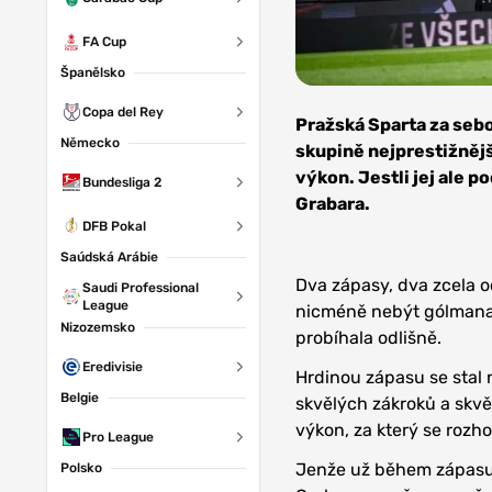
FA Cup
Španělsko
Zdroj: AC
Copa del Rey
Sparta Praha
Pražská Sparta za sebo
Německo
skupině nejprestižnějš
výkon. Jestli jej ale p
Bundesliga 2
Grabara.
DFB Pokal
Saúdská Arábie
Dva zápasy, dva zcela o
Saudi Professional
League
nicméně nebýt gólmana P
Nizozemsko
probíhala odlišně.
Eredivisie
Hrdinou zápasu se stal 
Belgie
skvělých zákroků a skvě
výkon, za který se rozh
Pro League
Jenže už během zápasu 
Polsko