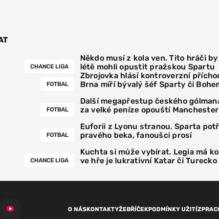
AT
Někdo musí z kola ven. Tito hráči by
létě mohli opustit pražskou Spartu
CHANCE LIGA
Zbrojovka hlásí kontroverzní přícho
Brna míří bývalý šéf Sparty či Bohe
FOTBAL
Další megapřestup českého gólmana
za velké peníze opouští Manchester
FOTBAL
Euforii z Lyonu stranou. Sparta pot
pravého beka, fanoušci prosí
FOTBAL
Kuchta si může vybírat. Legia má k
ve hře je lukrativní Katar či Turecko
CHANCE LIGA
O NÁS
KONTAKTY
ŽEBŘÍČEK
PODMÍNKY UŽITÍ
ZPRAC