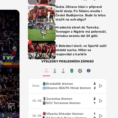
Dukla Jihlava hlásí v přípravě
další skalp. Po Táboru srazila i
České Budějovice. Bude to letos
stačit na extraligu?
Hradecká zbraň do Turecka.
Teenager z Nigérie má potenciál,
minulou sezonu dal 24 gólů
S Boleslaví slavil, ve Spartě zažil
období sucha. Miller se
rozpovídal o kariéře
VÝSLEDKY POSLEDNÍCH ZÁPASŮ
Breidablik Women
3
Dnes
Dinamo-BGUFK Minsk Women
2
Juventus Women
2
05. 08.
SCU Torreense Women
1
Vllaznia Shkoder Women
1
05. 08.