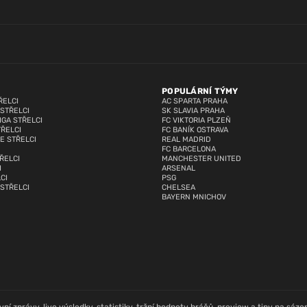
POPULÁRNÍ TÝMY
ŘELCI
AC SPARTA PRAHA
 STŘELCI
SK SLAVIA PRAHA
IGA STŘELCI
FC VIKTORIA PLZEŇ
TŘELCI
FC BANÍK OSTRAVA
E STŘELCI
REAL MADRID
FC BARCELONA
ŘELCI
MANCHESTER UNITED
I
ARSENAL
CI
PSG
 STŘELCI
CHELSEA
BAYERN MNICHOV
í zprávy, live výsledky, statistiky, tržní hodnoty hráčů, preview a tipy na sázení