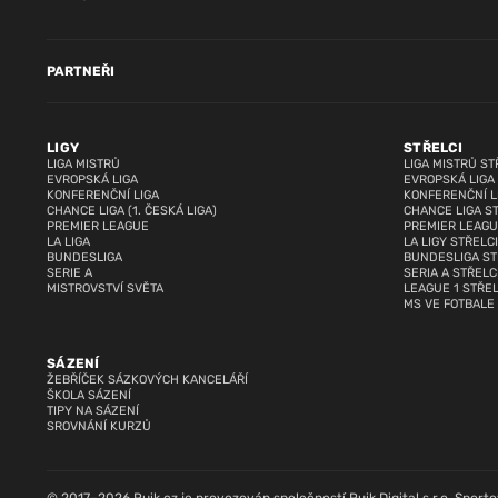
PARTNEŘI
LIGY
STŘELCI
LIGA MISTRŮ
LIGA MISTRŮ ST
EVROPSKÁ LIGA
EVROPSKÁ LIGA
KONFERENČNÍ LIGA
KONFERENČNÍ L
CHANCE LIGA (1. ČESKÁ LIGA)
CHANCE LIGA S
PREMIER LEAGUE
PREMIER LEAGU
LA LIGA
LA LIGY STŘELCI
BUNDESLIGA
BUNDESLIGA ST
SERIE A
SERIA A STŘELC
MISTROVSTVÍ SVĚTA
LEAGUE 1 STŘEL
MS VE FOTBALE
SÁZENÍ
ŽEBŘÍČEK SÁZKOVÝCH KANCELÁŘÍ
ŠKOLA SÁZENÍ
TIPY NA SÁZENÍ
SROVNÁNÍ KURZŮ
© 2017–2026 Ruik.cz je provozován společností Ruik Digital s.r.o. Sportovn