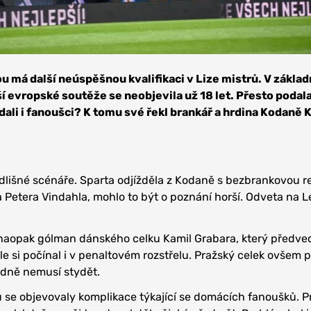
u má další neúspěšnou kvalifikaci v Lize mistrů. V základ
í evropské soutěže se neobjevila už 18 let. Přesto podala
odali i fanoušci? K tomu své řekl brankář a hrdina Kodaně 
dlišné scénáře. Sparta odjížděla z Kodaně s bezbrankovou r
etera Vindahla, mohlo to být o poznání horší. Odveta na L
naopak gólman dánského celku Kamil Grabara, který předved
le si počínal i v penaltovém rozstřelu. Pražský celek ovšem 
odně nemusí stydět.
se objevovaly komplikace týkající se domácích fanoušků. P