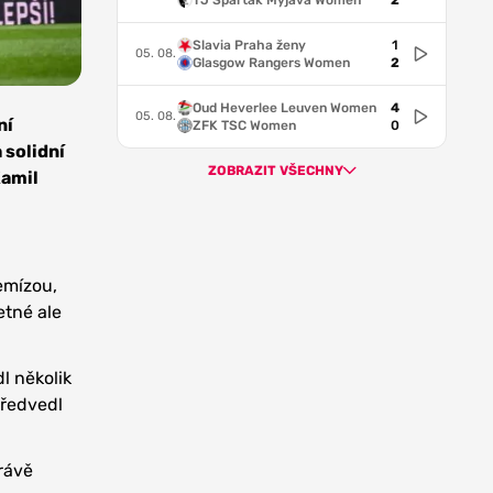
TJ Spartak Myjava Women
2
Slavia Praha ženy
1
05. 08.
Glasgow Rangers Women
2
Oud Heverlee Leuven Women
4
05. 08.
ní
ZFK TSC Women
0
 solidní
ZOBRAZIT VŠECHNY
Kamil
emízou,
etné ale
l několik
předvedl
rávě