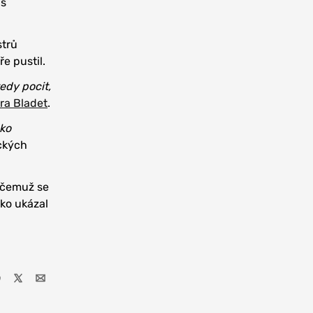
 s
strů
e pustil.
edy pocit,
ra Bladet
.
ako
ických
 čemuž se
ako ukázal