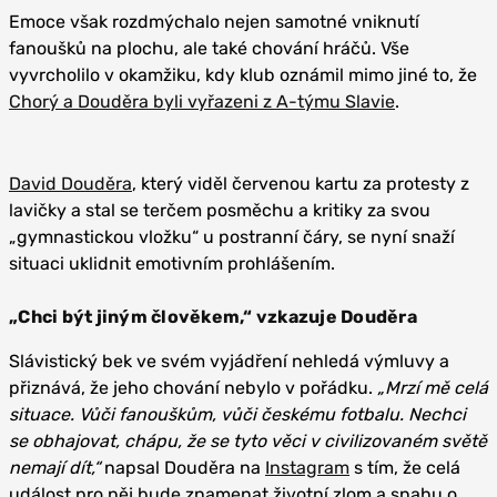
Emoce však rozdmýchalo nejen samotné vniknutí
fanoušků na plochu, ale také chování hráčů. Vše
vyvrcholilo v okamžiku, kdy klub oznámil mimo jiné to, že
Chorý a Douděra byli vyřazeni z A-týmu Slavie
.
David Douděra
, který viděl červenou kartu za protesty z
lavičky a stal se terčem posměchu a kritiky za svou
„gymnastickou vložku“ u postranní čáry, se nyní snaží
situaci uklidnit emotivním prohlášením.
„Chci být jiným člověkem,“ vzkazuje Douděra
Slávistický bek ve svém vyjádření nehledá výmluvy a
přiznává, že jeho chování nebylo v pořádku.
„Mrzí mě celá
situace. Vůči fanouškům, vůči českému fotbalu. Nechci
se obhajovat, chápu, že se tyto věci v civilizovaném světě
nemají dít,“
napsal Douděra na
Instagram
s tím, že celá
událost pro něj bude znamenat životní zlom a snahu o