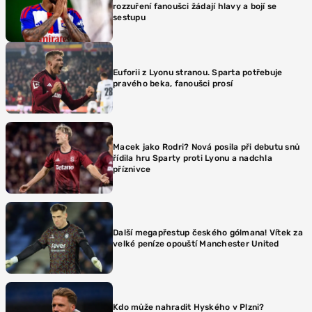
rozzuření fanoušci žádají hlavy a bojí se
sestupu
Euforii z Lyonu stranou. Sparta potřebuje
pravého beka, fanoušci prosí
Macek jako Rodri? Nová posila při debutu snů
řídila hru Sparty proti Lyonu a nadchla
příznivce
Další megapřestup českého gólmana! Vítek za
velké peníze opouští Manchester United
Kdo může nahradit Hyského v Plzni?