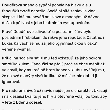
Douděrova snaha o sypání popela na hlavu ale u
fanoušků tvrdě narazila. Sociální sítě zaplavila vlna
skepse. Lidé mu nevěří ani slovo a mnohým už dávno
došla trpělivost s jeho teatrálním vystupováním.
Právě Douděrovo „divadlo“ u postranní čáry bylo
posledním hřebíčkem do rakve jeho reputace. Ostatně, i
Lukáš Kalvach se mu za jeho „gymnastickou vložku“
veřejně vysmál
.
Kritici na
sociální síti X
mu teď vzkazují, že jeho pokora
smrdí kalkulem. Fanoušci se ptají, proč se chce měnit až
ve chvíli, kdy mu reálně hrozí konec v klubu. Vyčítají mu,
že na své manýry slyší kritiku už měsíce, ale doteď ji
ignoroval.
Pro řadu příznivců už navíc nejde jen o charakter. Ukazují
i na klesající kvalitu jeho hry a otevřeně volají po tom, aby
v létě z Edenu odešel.