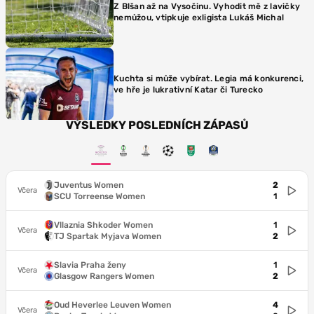
Z Blšan až na Vysočinu. Vyhodit mě z lavičky
nemůžou, vtipkuje exligista Lukáš Michal
Kuchta si může vybírat. Legia má konkurenci,
ve hře je lukrativní Katar či Turecko
VÝSLEDKY POSLEDNÍCH ZÁPASŮ
Juventus Women
2
Včera
SCU Torreense Women
1
Vllaznia Shkoder Women
1
Včera
TJ Spartak Myjava Women
2
Slavia Praha ženy
1
Včera
Glasgow Rangers Women
2
Oud Heverlee Leuven Women
4
Včera