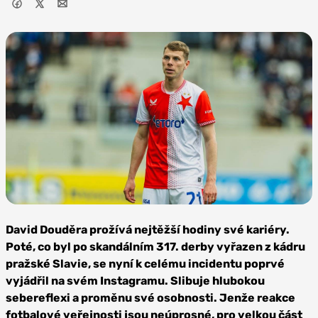
Foto: SK
Slavia Praha
David Douděra prožívá nejtěžší hodiny své kariéry.
Poté, co byl po skandálním 317. derby vyřazen z kádru
pražské Slavie, se nyní k celému incidentu poprvé
vyjádřil na svém Instagramu. Slibuje hlubokou
sebereflexi a proměnu své osobnosti. Jenže reakce
fotbalové veřejnosti jsou neúprosné, pro velkou část