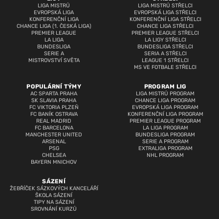
LIGA MISTRŮ
LIGA MISTRŮ STŘELCI
EVROPSKÁ LIGA
EVROPSKÁ LIGA STŘELCI
KONFERENČNÍ LIGA
KONFERENČNÍ LIGA STŘELCI
CHANCE LIGA (1. ČESKÁ LIGA)
CHANCE LIGA STŘELCI
PREMIER LEAGUE
PREMIER LEAGUE STŘELCI
LA LIGA
LA LIGY STŘELCI
BUNDESLIGA
BUNDESLIGA STŘELCI
SERIE A
SERIA A STŘELCI
MISTROVSTVÍ SVĚTA
LEAGUE 1 STŘELCI
MS VE FOTBALE STŘELCI
POPULÁRNÍ TÝMY
PROGRAM LIG
AC SPARTA PRAHA
LIGA MISTRŮ PROGRAM
SK SLAVIA PRAHA
CHANCE LIGA PROGRAM
FC VIKTORIA PLZEŇ
EVROPSKÁ LIGA PROGRAM
FC BANÍK OSTRAVA
KONFERENČNÍ LIGA PROGRAM
REAL MADRID
PREMIER LEAGUE PROGRAM
FC BARCELONA
LA LIGA PROGRAM
MANCHESTER UNITED
BUNDESLIGA PROGRAM
ARSENAL
SERIE A PROGRAM
PSG
EXTRALIGA PROGRAM
CHELSEA
NHL PROGRAM
BAYERN MNICHOV
SÁZENÍ
ŽEBŘÍČEK SÁZKOVÝCH KANCELÁŘÍ
ŠKOLA SÁZENÍ
TIPY NA SÁZENÍ
SROVNÁNÍ KURZŮ