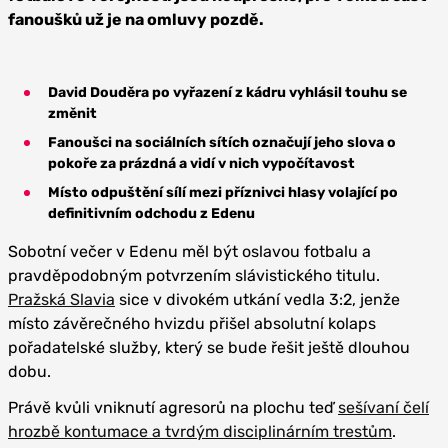
fanoušků už je na omluvy pozdě.
David Douděra po vyřazení z kádru vyhlásil touhu se
změnit
Fanoušci na sociálních sítích označují jeho slova o
pokoře za prázdná a vidí v nich vypočítavost
Místo odpuštění sílí mezi příznivci hlasy volající po
definitivním odchodu z Edenu
Sobotní večer v Edenu měl být oslavou fotbalu a
pravděpodobným potvrzením slávistického titulu.
Pražská Slavia
sice v divokém utkání vedla 3:2, jenže
místo závěrečného hvizdu přišel absolutní kolaps
pořadatelské služby, který se bude řešit ještě dlouhou
dobu.
Právě kvůli vniknutí agresorů na plochu teď
sešívaní čelí
hrozbě kontumace a tvrdým disciplinárním trestům
.