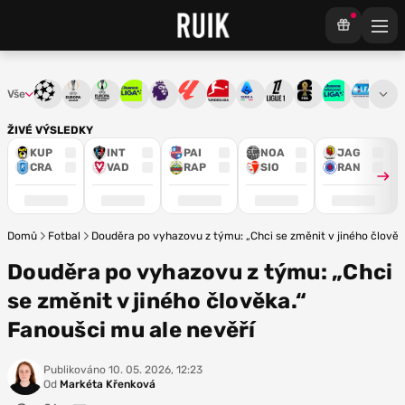
Vše
Liga mistrů
Evropská liga
Konferenční liga
Chance liga
Premier League
La Liga
Bundesliga
Serie A
Ligue 1
Mistrovství světa
Chance Národ
3. ČFL
M
ŽIVÉ VÝSLEDKY
KUP
INT
PAI
NOA
JAG
CRA
VAD
RAP
SIO
RAN
Domů
Fotbal
Douděra po vyhazovu z týmu: „Chci se změnit v jiného člověk
Douděra po vyhazovu z týmu: „Chci
se změnit v jiného člověka.“
Fanoušci mu ale nevěří
Publikováno
10. 05. 2026, 12:23
Od
Markéta Křenková