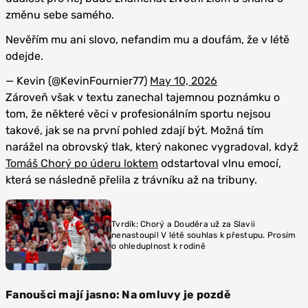
změnu sebe samého.
Nevěřím mu ani slovo, nefandim mu a doufám, že v létě
odejde.
— Kevin (@KevinFournier77)
May 10, 2026
Zároveň však v textu zanechal tajemnou poznámku o
tom, že některé věci v profesionálním sportu nejsou
takové, jak se na první pohled zdají být. Možná tím
narážel na obrovský tlak, který nakonec vygradoval, když
Tomáš Chorý po úderu loktem
odstartoval vlnu emocí,
která se následně přelila z trávníku až na tribuny.
Tvrdík: Chorý a Douděra už za Slavii
nenastoupí! V létě souhlas k přestupu. Prosím
o ohleduplnost k rodině
Fanoušci mají jasno: Na omluvy je pozdě