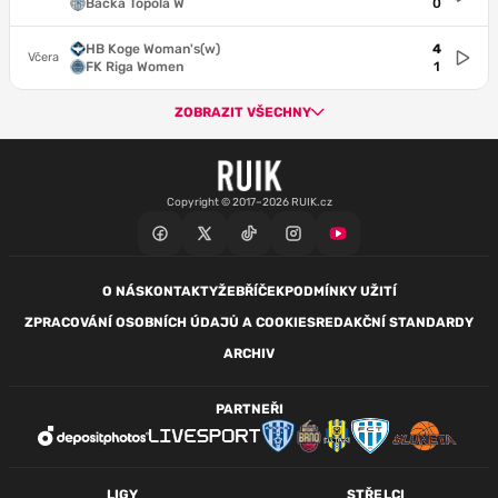
Backa Topola W
0
HB Koge Woman's(w)
4
Včera
FK Riga Women
1
ZOBRAZIT VŠECHNY
Copyright © 2017–2026 RUIK.cz
O NÁS
KONTAKTY
ŽEBŘÍČEK
PODMÍNKY UŽITÍ
ZPRACOVÁNÍ OSOBNÍCH ÚDAJŮ A COOKIES
REDAKČNÍ STANDARDY
ARCHIV
PARTNEŘI
LIGY
STŘELCI