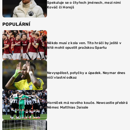
Spekuluje se o čtyřech jménech, mezi nimi
Kováč či Horejš
POPULÁRNÍ
Někdo musí z kola ven. Tito hráči by ještě v
létě mohli opustit pražskou Spartu
Nevyspělost, potyčky a úpadek. Neymar dnes
ničí vlastní odkaz
Horníček má nového kouče. Newcastle přebírá
Němec Matthias Jaissle