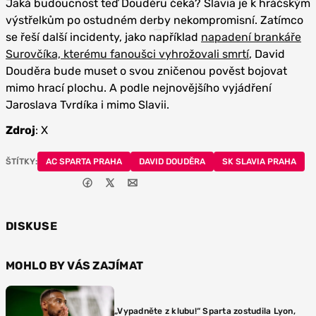
Jaká budoucnost teď Douděru čeká? Slavia je k hráčským
výstřelkům po ostudném derby nekompromisní. Zatímco
se řeší další incidenty, jako například
napadení brankáře
Surovčíka, kterému fanoušci vyhrožovali smrtí
, David
Douděra bude muset o svou zničenou pověst bojovat
mimo hrací plochu. A podle nejnovějšího vyjádření
Jaroslava Tvrdíka i mimo Slavii.
Zdroj
: X
ŠTÍTKY:
AC SPARTA PRAHA
DAVID DOUDĚRA
SK SLAVIA PRAHA
DISKUSE
MOHLO BY VÁS ZAJÍMAT
„Vypadněte z klubu!“ Sparta zostudila Lyon,