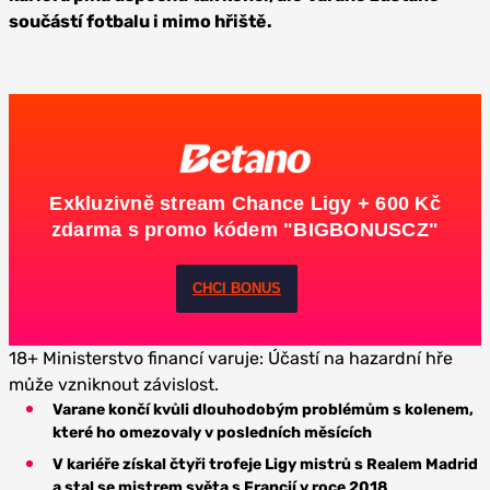
součástí fotbalu i mimo hřiště.
Exkluzivně stream Chance Ligy + 600 Kč
zdarma s promo kódem "BIGBONUSCZ"
CHCI BONUS
18+ Ministerstvo financí varuje: Účastí na hazardní hře
může vzniknout závislost.
Varane končí kvůli dlouhodobým problémům s kolenem,
které ho omezovaly v posledních měsících
V kariéře získal čtyři trofeje Ligy mistrů s Realem Madrid
a stal se mistrem světa s Francií v roce 2018