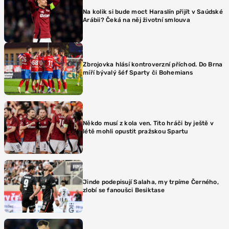
Na kolik si bude moct Haraslín přijít v Saúdské
Arábii? Čeká na něj životní smlouva
Zbrojovka hlásí kontroverzní příchod. Do Brna
míří bývalý šéf Sparty či Bohemians
Někdo musí z kola ven. Tito hráči by ještě v
létě mohli opustit pražskou Spartu
Jinde podepisují Salaha, my trpíme Černého,
zlobí se fanoušci Besiktase