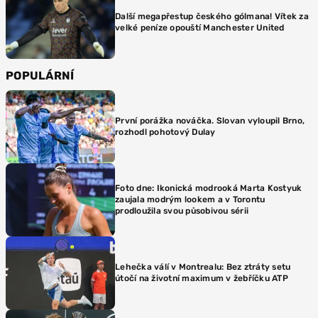
Další megapřestup českého gólmana! Vítek za
velké peníze opouští Manchester United
POPULÁRNÍ
První porážka nováčka. Slovan vyloupil Brno,
rozhodl pohotový Dulay
Foto dne: Ikonická modrooká Marta Kostyuk
zaujala modrým lookem a v Torontu
prodloužila svou působivou sérii
Lehečka válí v Montrealu: Bez ztráty setu
útočí na životní maximum v žebříčku ATP