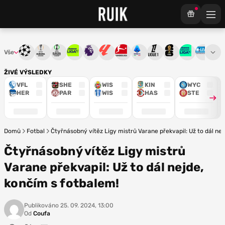
Vše
Liga mistrů
Evropská liga
Konferenční liga
Chance liga
Premier League
La Liga
Bundesliga
Serie A
Ligue 1
Mistrovství světa
Chance Národ
3. ČFL
M
ŽIVÉ VÝSLEDKY
VFL
SHE
WIS
KIN
WYC
HER
PAR
WIS
HAS
STE
Domů
Fotbal
Čtyřnásobný vítěz Ligy mistrů Varane překvapil: Už to dál nej
Čtyřnásobný vítěz Ligy mistrů
Varane překvapil: Už to dál nejde,
končím s fotbalem!
Publikováno
25. 09. 2024, 13:00
Od
Coufa