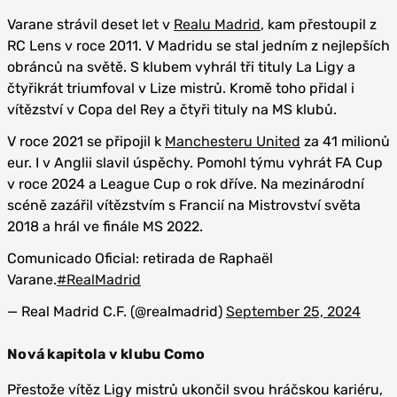
Varane strávil deset let v
Realu Madrid
, kam přestoupil z
RC Lens v roce 2011. V Madridu se stal jedním z nejlepších
obránců na světě. S klubem vyhrál tři tituly La Ligy a
čtyřikrát triumfoval v Lize mistrů. Kromě toho přidal i
vítězství v Copa del Rey a čtyři tituly na MS klubů.
V roce 2021 se připojil k
Manchesteru United
za 41 milionů
eur. I v Anglii slavil úspěchy. Pomohl týmu vyhrát FA Cup
v roce 2024 a League Cup o rok dříve. Na mezinárodní
scéně zazářil vítězstvím s Francií na Mistrovství světa
2018 a hrál ve finále MS 2022.
Comunicado Oficial: retirada de Raphaël
Varane.
#RealMadrid
— Real Madrid C.F. (@realmadrid)
September 25, 2024
Nová kapitola v klubu Como
Přestože vítěz Ligy mistrů ukončil svou hráčskou kariéru,