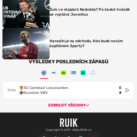
Šulc ve stopách Nedvěda? Po české hvězdě
se vyptává Juventus
Haraslín je na odchodu. Kdo bude novým
kapitánem Sparty?
VÝSLEDKY POSLEDNÍCH ZÁPASŮ
SC Cambuur Leeuwarden
0
Dnes
Excelsior SBV
4
ZOBRAZIT VŠECHNY
Copyright © 2017–2026 RUIK.cz