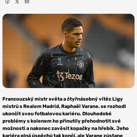
Foto:
Depositphotos
Francouzský mistr světa a čtyřnásobný vítěz Ligy
mistrů s Realem Madrid, Raphaël Varane, se rozhodl
ukončit svou fotbalovou kariéru. Dlouhodobé
problémy s kolenem ho přinutily přehodnotit své
možnosti a nakonec zavěsit kopačky na hřebík. Jeho
kariéra plná úspěchů tak končí, ale Varane zůstane