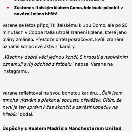
Zůstane s italským klubem Como, kde bude působit v
nové roli mimo hřiště
Varane se letos připojil k italskému klubu Como, ale po 20
minutách v Coppa Italia utrpěl zranění kolene, které jeho
plány změnilo. Přestože chtěl pokračovat, kvůli zranění
oznámil konec své aktivní kariéry.
„Všechny dobré věci jednou končí. S hrdostí a naplněním
oznamuji svůj odchod z fotbalu,“
napsal Varane na
Instagramu
.
Varane reflektoval na svou bohatou kariéru.
„Čelil jsem
mnoha výzvám a překonal spoustu překážek. Cítím, že
nyní je ten správný čas skončit a zavěsit kopačky na
hřebík,“
dodal.
Úspěchy s Realem Madrid a Manchesterem United