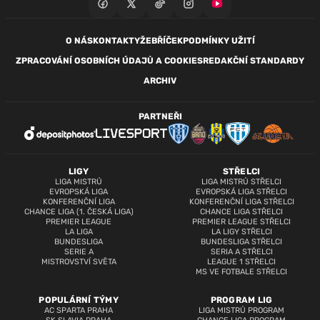
O NÁS
KONTAKTY
ŽEBŘÍČEK
PODMÍNKY UŽITÍ
ZPRACOVÁNÍ OSOBNÍCH ÚDAJŮ A COOKIES
REDAKČNÍ STANDARDY
ARCHIV
PARTNEŘI
LIGY
STŘELCI
LIGA MISTRŮ
LIGA MISTRŮ STŘELCI
EVROPSKÁ LIGA
EVROPSKÁ LIGA STŘELCI
KONFERENČNÍ LIGA
KONFERENČNÍ LIGA STŘELCI
CHANCE LIGA (1. ČESKÁ LIGA)
CHANCE LIGA STŘELCI
PREMIER LEAGUE
PREMIER LEAGUE STŘELCI
LA LIGA
LA LIGY STŘELCI
BUNDESLIGA
BUNDESLIGA STŘELCI
SERIE A
SERIA A STŘELCI
MISTROVSTVÍ SVĚTA
LEAGUE 1 STŘELCI
MS VE FOTBALE STŘELCI
POPULÁRNÍ TÝMY
PROGRAM LIG
AC SPARTA PRAHA
LIGA MISTRŮ PROGRAM