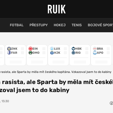
FOTBAL
PŘESTUPY
HOKEJ
TENIS
BOJOVÉ SPOR
ZNK
EIN
LUX
HBK
BRA
FAR
OMO
HJK
RIG
APO
 rasista, ale Sparta by měla mít českého kapitána. Vzkazoval jsem to do kabiny
 rasista, ale Sparta by měla mít česk
zoval jsem to do kabiny
, 13:30