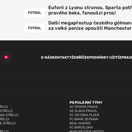
Euforii z Lyonu stranou. Sparta pot
pravého beka, fanoušci prosí
FOTBAL
Další megapřestup českého gólmana
za velké peníze opouští Manchester
FOTBAL
O NÁS
KONTAKTY
ŽEBŘÍČEK
PODMÍNKY UŽITÍ
ZPRAC
POPULÁRNÍ TÝMY
ŘELCI
AC SPARTA PRAHA
 STŘELCI
SK SLAVIA PRAHA
IGA STŘELCI
FC VIKTORIA PLZEŇ
TŘELCI
FC BANÍK OSTRAVA
E STŘELCI
REAL MADRID
FC BARCELONA
ŘELCI
MANCHESTER UNITED