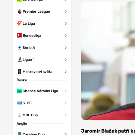
Premier League
La Liga
Bundesliga
Serie A
Ligue 1
Mistrovství světa
Česko
Chance Národní Liga
3. ČFL
MOL Cup
Anglie
Zdroj: D
Sedlecky, CC B
Jaromír Blažek patří k
Carabao Cup