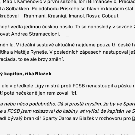
, Mabil, Kamenovic v první sezóně, loni Birmančevič, Preciad
l a Solbakken. Po odchodu Priskeho se hlavním koučem stal L
okračoval – Rrahmani, Krasniqi, Imanol, Ross a Cobaut.
epřivedla jedinou českou posilu. To se naposledy v sezóně 
dovat Andrea Stramaccioni.
měnila. V ideální sestavě aktuálně najdeme pouze tři české 
Vitíka a Matěje Ryneše. V posledních zápasech nastupoval je
eciada, to se ale brzy změní.
 kapitán, říká Blažek
 ale v předkole Ligy mistrů proti FCSB nenastoupil a pásku 
í poté nečekaně jen remizovali 1:1.
a nebo něco podobného. Já si prostě myslím, že by ve Spar
e s FCSB jsem vzkazoval do kabiny, ať vyřídí, že kapitán ve 
dl bývalý brankář Sparty Jaroslav Blažek v rozhovoru pro
D