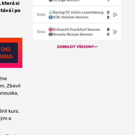
FK Riga Women
1
 která si
tává i po
Racing FC Union Luxembourg
0
Dnes
HJK Helsinki Women
2
Eintracht Frankfurt Women
8
Dnes
Omonia Nicosia Women
0
ZOBRAZIT VŠECHNY
CHCI
BONUS
ážne
ým. Zbavil
anouska,
nil kurs.
 tým a