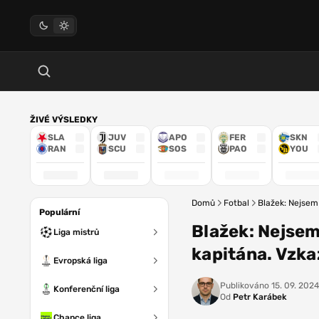
ŽIVÉ VÝSLEDKY
SLA
JUV
APO
FER
SKN
RAN
SCU
SOS
PAO
YOU
Domů
Fotbal
Blažek: Nejsem
Populární
Blažek: Nejsem
Liga mistrů
kapitána. Vzka
Evropská liga
Publikováno
15. 09. 2024
Konferenční liga
Od
Petr Karábek
Chance liga