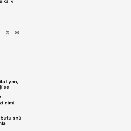
elka, v
la Lyon,
í se
?
i nimi
debutu snů
hla