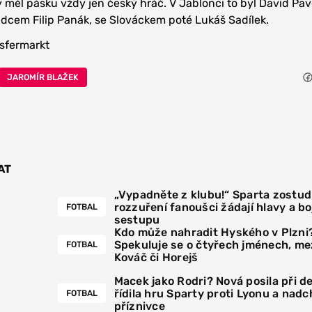
y měl pásku vždy jen český hráč. V Jablonci to byl David Pav
dcem Filip Panák, se Slováckem poté Lukáš Sadílek.
nsfermarkt
JAROMÍR BLAŽEK
AT
„Vypadněte z klubu!“ Sparta zostudi
rozzuření fanoušci žádají hlavy a boj
FOTBAL
sestupu
Kdo může nahradit Hyského v Plzni
Spekuluje se o čtyřech jménech, mez
FOTBAL
Kováč či Horejš
Macek jako Rodri? Nová posila při 
řídila hru Sparty proti Lyonu a nadc
FOTBAL
příznivce