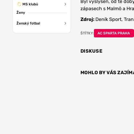
Byl vyslyšen, od té dob
MS klubů
zápasech s Malmö a Hra
Ženy
Zdroj:
Deník Sport, Tra
Ženský fotbal
ŠTÍTKY:
AC SPARTA PRAHA
DISKUSE
MOHLO BY VÁS ZAJÍM