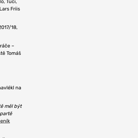
o, Tuci,
ars Friis
2017/18,
hráče –
ště Tomáš
navlékl na
tě měl být
Spartě
eník