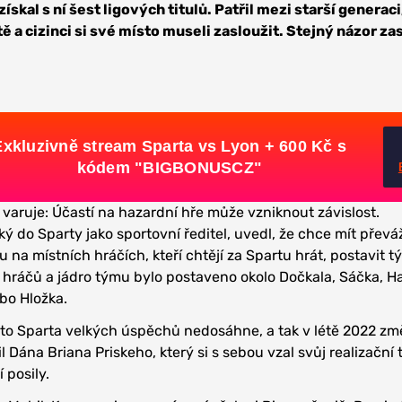
ískal s ní šest ligových titulů. Patřil mezi starší generaci,
ě a cizinci si své místo museli zasloužit. Stejný názor zas
Exkluzivně stream Sparta vs Lyon + 600 Kč s
kódem "BIGBONUSCZ"
 varuje: Účastí na hazardní hře může vzniknout závislost.
ký do Sparty jako sportovní ředitel, uvedl, že chce mít přev
na místních hráčích, kteří chtějí za Spartu hrát, postavit t
 hráčů a jádro týmu bylo postaveno okolo Dočkala, Sáčka, H
ebo Hložka.
tímto Sparta velkých úspěchů nedosáhne, a tak v létě 2022 změ
l Dána Briana Priskeho, který si s sebou vzal svůj realizační
 posily.