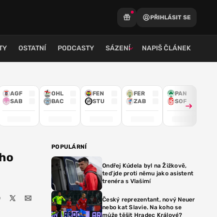
PŘIHLÁSIT SE
TY
OSTATNÍ
PODCASTY
SÁZENÍ
NAPIŠ ČLÁNEK
AGF
OHL
FEN
FER
PAN
SAB
BAC
STU
ZAB
SOF
POPULÁRNÍ
ého
Ondřej Kúdela byl na Žižkově,
teď jde proti němu jako asistent
trenéra s Vlašimí
Český reprezentant, nový Neuer
nebo kat Slavie. Na koho se
může těšit Hradec Králové?