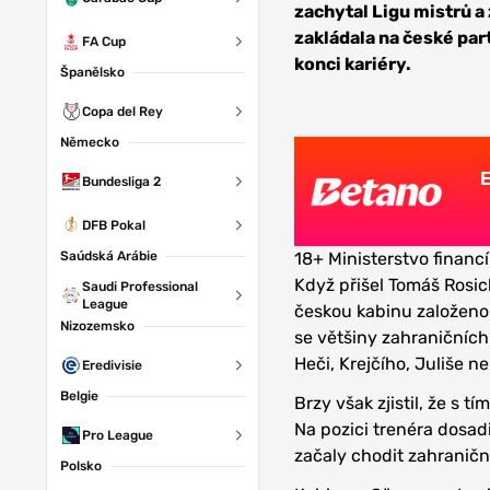
zachytal Ligu mistrů a z
zakládala na české part
FA Cup
konci kariéry.
Španělsko
Copa del Rey
Německo
Bundesliga 2
DFB Pokal
Saúdská Arábie
18+ Ministerstvo financí
Když přišel Tomáš Rosic
Saudi Professional
League
českou kabinu založenou 
Nizozemsko
se většiny zahraničních
Heči, Krejčího, Juliše n
Eredivisie
Belgie
Brzy však zjistil, že s 
Na pozici trenéra dosadi
Pro League
začaly chodit zahraniční
Polsko