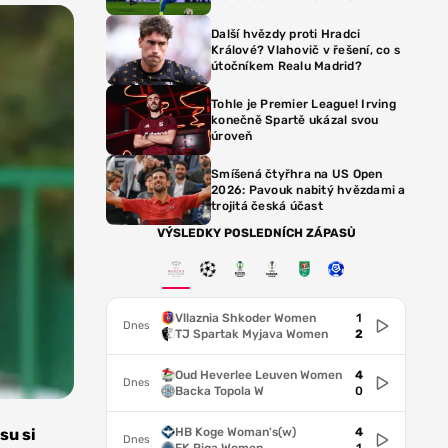
Další hvězdy proti Hradci
Králové? Vlahovič v řešení, co s
útočníkem Realu Madrid?
Tohle je Premier League! Irving
konečně Spartě ukázal svou
úroveň
Smíšená čtyřhra na US Open
2026: Pavouk nabitý hvězdami a
trojitá česká účast
VÝSLEDKY POSLEDNÍCH ZÁPASŮ
Vllaznia Shkoder Women
1
Dnes
TJ Spartak Myjava Women
2
Oud Heverlee Leuven Women
4
Dnes
Backa Topola W
0
HB Koge Woman's(w)
4
su si
Dnes