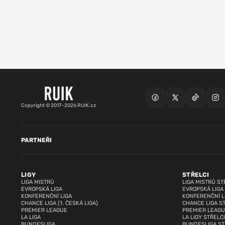
Copyright © 2017–2026 RUIK.cz
PARTNEŘI
LIGY
STŘELCI
LIGA MISTRŮ
LIGA MISTRŮ ST
EVROPSKÁ LIGA
EVROPSKÁ LIGA
KONFERENČNÍ LIGA
KONFERENČNÍ L
CHANCE LIGA (1. ČESKÁ LIGA)
CHANCE LIGA S
PREMIER LEAGUE
PREMIER LEAGU
LA LIGA
LA LIGY STŘELCI
BUNDESLIGA
BUNDESLIGA ST