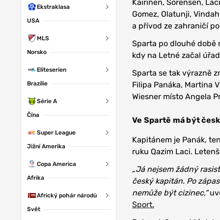
Kairinen, Sörensen, Laci
Ekstraklasa
Gomez, Olatunji, Vindah
USA
a přívod ze zahraničí p
MLS
Sparta po dlouhé době n
Norsko
kdy na Letné začal úřa
Eliteserien
Sparta se tak výrazně z
Brazílie
Filipa Panáka, Martina 
Wiesner místo Angela Pr
Série A
Čína
Ve Spartě má být český
Super League
Kapitánem je Panák, ten
Jižní Amerika
ruku Qazim Laci. Letenšt
Copa America
„Já nejsem žádný rasist
Afrika
český kapitán. Po zápas
nemůže být cizinec,“
uve
Africký pohár národů
Sport.
Svět