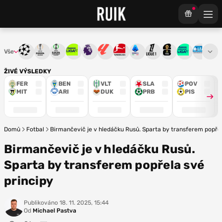
Vše
Liga mistrů
Evropská liga
Konferenční liga
Chance liga
Premier League
La Liga
Bundesliga
Serie A
Ligue 1
Mistrovství světa
Chance Národ
3. ČFL
M
ŽIVÉ VÝSLEDKY
FER
BEN
VLT
SLA
POV
MIT
ARI
DUK
PRB
PIS
Domů
Fotbal
Birmančevič je v hledáčku Rusů. Sparta by transferem popřel
Birmančevič je v hledáčku Rusů.
Sparta by transferem popřela své
principy
Publikováno
18. 11. 2025, 15:44
Od
Michael Pastva