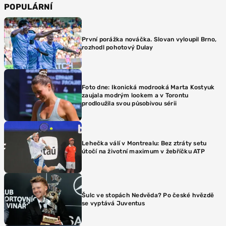
POPULÁRNÍ
První porážka nováčka. Slovan vyloupil Brno,
rozhodl pohotový Dulay
Foto dne: Ikonická modrooká Marta Kostyuk
zaujala modrým lookem a v Torontu
prodloužila svou působivou sérii
Lehečka válí v Montrealu: Bez ztráty setu
útočí na životní maximum v žebříčku ATP
Šulc ve stopách Nedvěda? Po české hvězdě
se vyptává Juventus