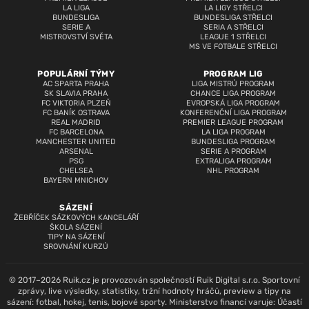
LA LIGA
LA LIGY STŘELCI
BUNDESLIGA
BUNDESLIGA STŘELCI
SERIE A
SERIA A STŘELCI
MISTROVSTVÍ SVĚTA
LEAGUE 1 STŘELCI
MS VE FOTBALE STŘELCI
POPULÁRNÍ TÝMY
PROGRAM LIG
AC SPARTA PRAHA
LIGA MISTRŮ PROGRAM
SK SLAVIA PRAHA
CHANCE LIGA PROGRAM
FC VIKTORIA PLZEŇ
EVROPSKÁ LIGA PROGRAM
FC BANÍK OSTRAVA
KONFERENČNÍ LIGA PROGRAM
REAL MADRID
PREMIER LEAGUE PROGRAM
FC BARCELONA
LA LIGA PROGRAM
MANCHESTER UNITED
BUNDESLIGA PROGRAM
ARSENAL
SERIE A PROGRAM
PSG
EXTRALIGA PROGRAM
CHELSEA
NHL PROGRAM
BAYERN MNICHOV
SÁZENÍ
ŽEBŘÍČEK SÁZKOVÝCH KANCELÁŘÍ
ŠKOLA SÁZENÍ
TIPY NA SÁZENÍ
SROVNÁNÍ KURZŮ
© 2017–2026 Ruik.cz je provozován společností Ruik Digital s.r.o. Sportovní
zprávy, live výsledky, statistiky, tržní hodnoty hráčů, preview a tipy na
sázení: fotbal, hokej, tenis, bojové sporty. Ministerstvo financí varuje: Účastí