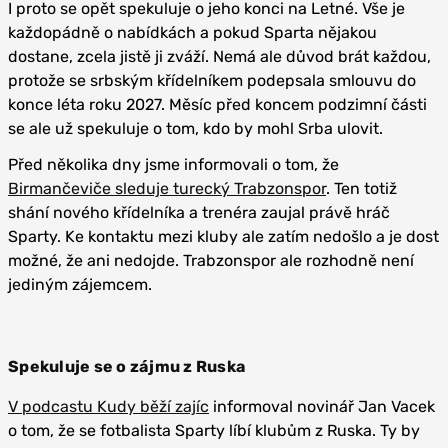
I proto se opět spekuluje o jeho konci na Letné. Vše je
každopádně o nabídkách a pokud Sparta nějakou
dostane, zcela jistě ji zváží. Nemá ale důvod brát každou,
protože se srbským křídelníkem podepsala smlouvu do
konce léta roku 2027. Měsíc před koncem podzimní části
se ale už spekuluje o tom, kdo by mohl Srba ulovit.
Před několika dny jsme informovali o tom, že
Birmančeviče sleduje turecký Trabzonspor
. Ten totiž
shání nového křídelníka a trenéra zaujal právě hráč
Sparty. Ke kontaktu mezi kluby ale zatím nedošlo a je dost
možné, že ani nedojde. Trabzonspor ale rozhodně není
jediným zájemcem.
Spekuluje se o zájmu z Ruska
V podcastu Kudy běží zajíc
informoval novinář Jan Vacek
o tom, že se fotbalista Sparty líbí klubům z Ruska. Ty by