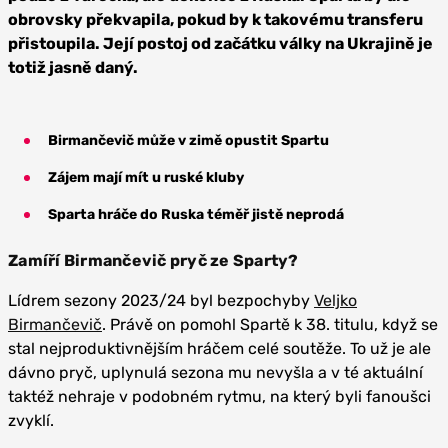
obrovsky překvapila, pokud by k takovému transferu
přistoupila. Její postoj od začátku války na Ukrajině je
totiž jasně daný.
Birmančevič může v zimě opustit Spartu
Zájem mají mít u ruské kluby
Sparta hráče do Ruska téměř jistě neprodá
Zamíří Birmančevič pryč ze Sparty?
Lídrem sezony 2023/24 byl bezpochyby
Veljko
Birmančevič
. Právě on pomohl Spartě k 38. titulu, když se
stal nejproduktivnějším hráčem celé soutěže. To už je ale
dávno pryč, uplynulá sezona mu nevyšla a v té aktuální
taktéž nehraje v podobném rytmu, na který byli fanoušci
zvyklí.