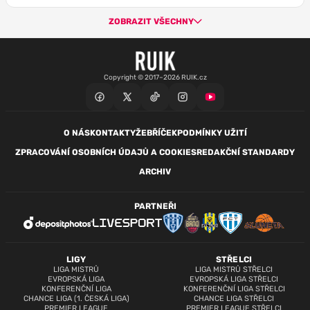
ZOBRAZIT VŠECHNY
Copyright © 2017–2026 RUIK.cz
O NÁS
KONTAKTY
ŽEBŘÍČEK
PODMÍNKY UŽITÍ
ZPRACOVÁNÍ OSOBNÍCH ÚDAJŮ A COOKIES
REDAKČNÍ STANDARDY
ARCHIV
PARTNEŘI
LIGY
STŘELCI
LIGA MISTRŮ
LIGA MISTRŮ STŘELCI
EVROPSKÁ LIGA
EVROPSKÁ LIGA STŘELCI
KONFERENČNÍ LIGA
KONFERENČNÍ LIGA STŘELCI
CHANCE LIGA (1. ČESKÁ LIGA)
CHANCE LIGA STŘELCI
PREMIER LEAGUE
PREMIER LEAGUE STŘELCI