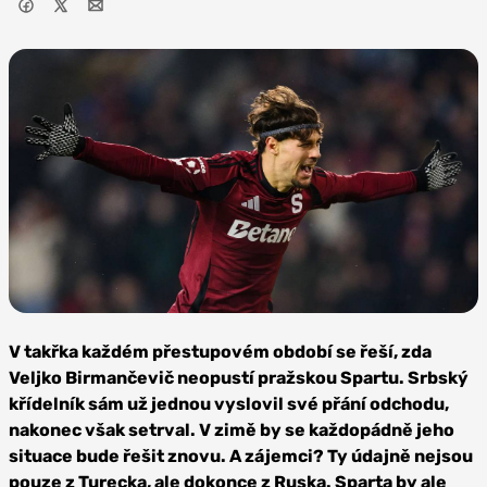
Foto: AC
Sparta Praha
V takřka každém přestupovém období se řeší, zda
Veljko Birmančevič neopustí pražskou Spartu. Srbský
křídelník sám už jednou vyslovil své přání odchodu,
nakonec však setrval. V zimě by se každopádně jeho
situace bude řešit znovu. A zájemci? Ty údajně nejsou
pouze z Turecka, ale dokonce z Ruska. Sparta by ale