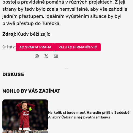
postoj a pravidelně pomáhá v různých projektech. Z její
strany by tedy bylo zcela nemyslitelné, aby vše zahodila
jedním přestupem. Ideálním vyústěním situace by byl
právě přestup do Turecka.
Zdroj:
Kudy běží zajíc
ŠTÍTKY:
AC SPARTA PRAHA
VELJKO BIRMANČEVIĆ
DISKUSE
MOHLO BY VÁS ZAJÍMAT
Na kolik si bude moct Haraslín přijít v Saúdské
Arábii? Čeká na něj životní smlouva