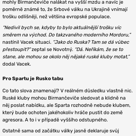
mohly Birmančeviče nalákat na vyšší mzdu a navíc je
poměrně známé to, že Srbové válku na Ukrajině vnímají
trošku odlišněji, než většina evropské populace.
“Nedivil bych se, kdyby to bylo aktuálnější trošku víc
směrem na východ. Do takzvaného moderního Mordoru,”
nastínil Vacek situaci.
“Jako do Ruska? Tam se dá vůbec
přestoupit?”
zeptal se Novotný.
“Dá. Neříkám, že se to
stane, ale mohou se okolo něj nějaké ruské kluby motat,”
dodal Vacek.
Pro Spartu je Rusko tabu
Co tato slova znamenají? V reálném důsledku vlastně nic.
Ruské kluby mohou Birmančeviče sledovat a klidně na
něj poslat nabídku, ale Sparta rozhodně nebude klubem,
který bude ochoten jakéhokoliv hráče pustit do země
agresora. A to i v případě vyššího odstupného.
Ostatně sama od začátku války jasně deklaruje svůj