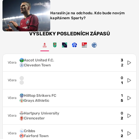
Haraslín je na odchodu. Kdo bude novým
kapitánem Sparty?
VÝSLEDKY POSLEDNÍCH ZÁPASŮ
Ascot United F.C.
3
Včera
Clevedon Town
2
0
Včera
1
Hilltop Strikers FC
1
Včera
Grays Athletic
5
Hartpury University
0
Včera
Cirencester
2
Cribbs
1
Včera
Fairford Town
2