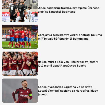
Jinde podepisují Salaha, my trpíme Černého,
zlobí se fanoušci Besiktase
Zbrojovka hlásí kontroverzní příchod. Do Brna
míří bývalý šéf Sparty či Bohemians
Někdo musí z kola ven. Tito hráči by ještě v
létě mohli opustit pražskou Spartu
Konec hvězdného kapitána ve Spartě?
Letenští evidují nabídku za Haraslína, kluby
jednají