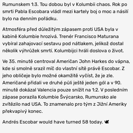
Rumunskem 1:3. Tou dobou byl v Kolumbii chaos. Rok po
smrti Pabla Escobara vládl mezi kartely boj o moc a násilí
bylo na denním pořádku.
Atmosféra před důležitým zápasem proti USA byla v
kabině Kolumbie hrozivá. Trenér Francisco Maturana
vybíral zahajovací sestavu pod nátlakem, jelikož dostal
několik výhrůžek smrtí. Kolumbijci hráli doslova o život.
Ve 35. minutě centroval Američan John Harkes do vápna,
kde si smolně srazil míč do vlastní sítě právě Escobar. Z
jeho obličeje bylo možné okamžitě vyčíst, že je zle.
Američané přidali ve druhé půli ještě jeden gól a v 90.
minutě dokázal Valencia pouze snížit na 1:2. V posledním
zápase porazila Kolumbie Švýcarsko, Rumunsko ale
zvítězilo nad USA. To znamenalo pro tým z Jižní Ameriky
překvapivý konec.
Andrés Escobar would have turned 58 today. 🕊️