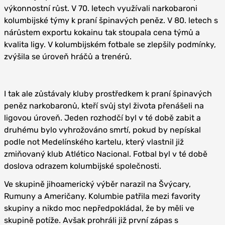
výkonnostní růst. V 70. letech využívali narkobaroni
kolumbijské týmy k praní špinavých peněz. V 80. letech s
nárůstem exportu kokainu tak stoupala cena týmů a
kvalita ligy. V kolumbijském fotbale se zlepšily podmínky,
zvýšila se úroveň hráčů a trenérů.
I tak ale zůstávaly kluby prostředkem k praní špinavých
peněz narkobaronů, kteří svůj styl života přenášeli na
ligovou úroveň. Jeden rozhodčí byl v té době zabit a
druhému bylo vyhrožováno smrtí, pokud by nepískal
podle not Medelínského kartelu, který vlastnil již
zmiňovaný klub Atlético Nacional. Fotbal byl v té době
doslova odrazem kolumbijské společnosti.
Ve skupině jihoamerický výběr narazil na Švýcary,
Rumuny a Američany. Kolumbie patřila mezi favority
skupiny a nikdo moc nepředpokládal, že by měli ve
skupině potíže. Avšak prohráli již první zápas s