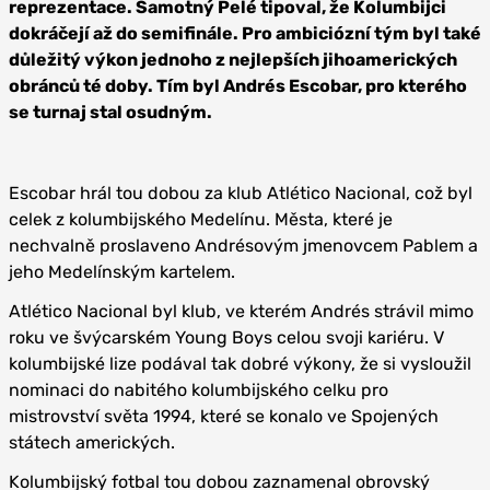
reprezentace. Samotný Pelé tipoval, že Kolumbijci
dokráčejí až do semifinále. Pro ambiciózní tým byl také
důležitý výkon jednoho z nejlepších jihoamerických
obránců té doby. Tím byl Andrés Escobar, pro kterého
se turnaj stal osudným.
Escobar hrál tou dobou za klub Atlético Nacional, což byl
celek z kolumbijského Medelínu. Města, které je
nechvalně proslaveno Andrésovým jmenovcem Pablem a
jeho Medelínským kartelem.
Atlético Nacional byl klub, ve kterém Andrés strávil mimo
roku ve švýcarském Young Boys celou svoji kariéru. V
kolumbijské lize podával tak dobré výkony, že si vysloužil
nominaci do nabitého kolumbijského celku pro
mistrovství světa 1994, které se konalo ve Spojených
státech amerických.
Kolumbijský fotbal tou dobou zaznamenal obrovský