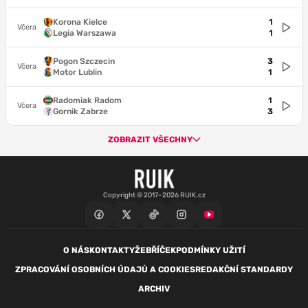
Korona Kielce
1
Včera
Legia Warszawa
1
Pogon Szczecin
3
Včera
Motor Lublin
1
Radomiak Radom
1
Včera
Gornik Zabrze
3
ZOBRAZIT VŠECHNY
Copyright © 2017–2026 RUIK.cz
O NÁS
KONTAKTY
ŽEBŘÍČEK
PODMÍNKY UŽITÍ
ZPRACOVÁNÍ OSOBNÍCH ÚDAJŮ A COOKIES
REDAKČNÍ STANDARDY
ARCHIV