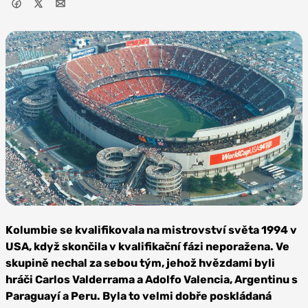
Zdroj: JazzyJoeyD,
CC BY-SA 4.0
Kolumbie se kvalifikovala na mistrovství světa 1994 v
USA, když skončila v kvalifikační fázi neporažena. Ve
skupině nechal za sebou tým, jehož hvězdami byli
hráči Carlos Valderrama a Adolfo Valencia, Argentinu s
Paraguayí a Peru. Byla to velmi dobře poskládaná