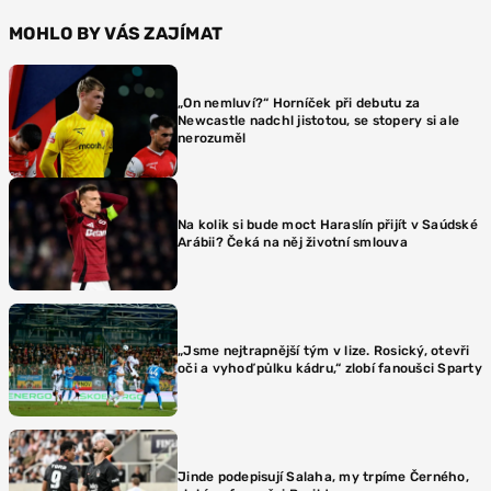
MOHLO BY VÁS ZAJÍMAT
„On nemluví?“ Horníček při debutu za
Newcastle nadchl jistotou, se stopery si ale
nerozuměl
Na kolik si bude moct Haraslín přijít v Saúdské
Arábii? Čeká na něj životní smlouva
„Jsme nejtrapnější tým v lize. Rosický, otevři
oči a vyhoď půlku kádru,“ zlobí fanoušci Sparty
Jinde podepisují Salaha, my trpíme Černého,