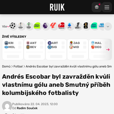
Vše
Liga mistrů
Evropská liga
Konferenční liga
Chance liga
Premier League
La Liga
Bundesliga
Serie A
Ligue 1
Mistrovství světa
Chance Národ
3. ČFL
M
ŽIVÉ VÝSLEDKY
KRI
ANT
ART
JAG
MAL
MOL
BEV
SIG
WID
DEG
Domů
Fotbal
Andrés Escobar byl zavražděn kvůli vlastnímu gólu aneb Smut
Andrés Escobar byl zavražděn kvůli
vlastnímu gólu aneb Smutný příběh
kolumbijského fotbalisty
Publikováno
22. 04. 2023, 12:00
Od
Radim Souček