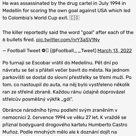
He was assassinated by the drug cartel in July 1994 in
Medellín for scoring the own goal against USA which led
to Colombia's World Cup exit. 🇨🇴
The killer reportedly said the word "goal" after each of the
6 bullets fired.
pic.twitter.com/nrY3aSV1Ny
— Football Tweet ⚽ (@Football__Tweet)
March 13, 2022
Po turnaji se Escobar vrátil do Medelínu. Pět dní po
návratu se šel s přáteli večer bavit do města. Na jednom
parkovišti se dostal do slovní přestřelky se třemi muži. Po
tom, co nastoupil do auta, na něj bylo vystřeleno několik
ran ze střelné zbraně. Každou ránu údajně doprovázel
střelcův posměšný výkřik „gól“.
Obránce národního týmu podlehl svým zraněním v
nemocnici 2. července 1994 ve věku 27 let. K vraždě se
přiznal bodyguard drogového kartelu Humberto Castro
Muňoz. Podle mnohých mělo ale k doznání dojít na