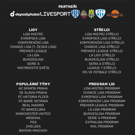
PARTNEŘI
LIGY
STŘELCI
LIGA MISTRŮ
LIGA MISTRŮ STŘELCI
EVROPSKÁ LIGA
EVROPSKÁ LIGA STŘELCI
KONFERENČNÍ LIGA
KONFERENČNÍ LIGA STŘELCI
CHANCE LIGA (1. ČESKÁ LIGA)
CHANCE LIGA STŘELCI
PREMIER LEAGUE
PREMIER LEAGUE STŘELCI
LA LIGA
LA LIGY STŘELCI
BUNDESLIGA
BUNDESLIGA STŘELCI
SERIE A
SERIA A STŘELCI
MISTROVSTVÍ SVĚTA
LEAGUE 1 STŘELCI
MS VE FOTBALE STŘELCI
POPULÁRNÍ TÝMY
PROGRAM LIG
AC SPARTA PRAHA
LIGA MISTRŮ PROGRAM
SK SLAVIA PRAHA
CHANCE LIGA PROGRAM
FC VIKTORIA PLZEŇ
EVROPSKÁ LIGA PROGRAM
FC BANÍK OSTRAVA
KONFERENČNÍ LIGA PROGRAM
REAL MADRID
PREMIER LEAGUE PROGRAM
FC BARCELONA
LA LIGA PROGRAM
MANCHESTER UNITED
BUNDESLIGA PROGRAM
ARSENAL
SERIE A PROGRAM
PSG
EXTRALIGA PROGRAM
CHELSEA
NHL PROGRAM
BAYERN MNICHOV