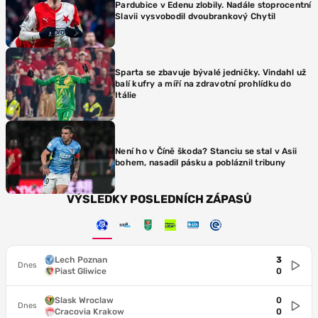
Pardubice v Edenu zlobily. Nadále stoprocentní
Slavii vysvobodil dvoubrankový Chytil
Sparta se zbavuje bývalé jedničky. Vindahl už
balí kufry a míří na zdravotní prohlídku do
Itálie
Není ho v Číně škoda? Stanciu se stal v Asii
bohem, nasadil pásku a pobláznil tribuny
VÝSLEDKY POSLEDNÍCH ZÁPASŮ
Lech Poznan
3
Dnes
Piast Gliwice
0
Slask Wroclaw
0
Dnes
Cracovia Krakow
0