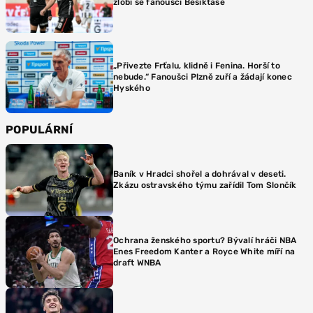
zlobí se fanoušci Besiktase
„Přivezte Frťalu, klidně i Fenina. Horší to
nebude.“ Fanoušci Plzně zuří a žádají konec
Hyského
POPULÁRNÍ
Baník v Hradci shořel a dohrával v deseti.
Zkázu ostravského týmu zařídil Tom Slončík
Ochrana ženského sportu? Bývalí hráči NBA
Enes Freedom Kanter a Royce White míří na
draft WNBA