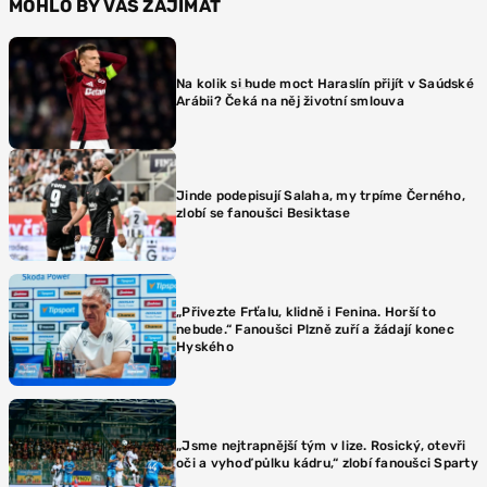
MOHLO BY VÁS ZAJÍMAT
Na kolik si bude moct Haraslín přijít v Saúdské
Arábii? Čeká na něj životní smlouva
Jinde podepisují Salaha, my trpíme Černého,
zlobí se fanoušci Besiktase
„Přivezte Frťalu, klidně i Fenina. Horší to
nebude.“ Fanoušci Plzně zuří a žádají konec
Hyského
„Jsme nejtrapnější tým v lize. Rosický, otevři
oči a vyhoď půlku kádru,“ zlobí fanoušci Sparty