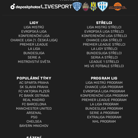
LIGY
STŘELCI
LIGA MISTRŮ
LIGA MISTRŮ STŘELCI
EVROPSKÁ LIGA
EVROPSKÁ LIGA STŘELCI
KONFERENČNÍ LIGA
KONFERENČNÍ LIGA STŘELCI
CHANCE LIGA (1. ČESKÁ LIGA)
CHANCE LIGA STŘELCI
PREMIER LEAGUE
PREMIER LEAGUE STŘELCI
LA LIGA
LA LIGY STŘELCI
BUNDESLIGA
BUNDESLIGA STŘELCI
SERIE A
SERIA A STŘELCI
MISTROVSTVÍ SVĚTA
LEAGUE 1 STŘELCI
MS VE FOTBALE STŘELCI
POPULÁRNÍ TÝMY
PROGRAM LIG
AC SPARTA PRAHA
LIGA MISTRŮ PROGRAM
SK SLAVIA PRAHA
CHANCE LIGA PROGRAM
FC VIKTORIA PLZEŇ
EVROPSKÁ LIGA PROGRAM
FC BANÍK OSTRAVA
KONFERENČNÍ LIGA PROGRAM
REAL MADRID
PREMIER LEAGUE PROGRAM
FC BARCELONA
LA LIGA PROGRAM
MANCHESTER UNITED
BUNDESLIGA PROGRAM
ARSENAL
SERIE A PROGRAM
PSG
EXTRALIGA PROGRAM
CHELSEA
NHL PROGRAM
BAYERN MNICHOV
SÁZENÍ