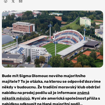
Foto: SK
Sigma
Bude mít Sigma Olomouc nového majoritního
Olomouc
majitele? To je otázka, na kterou se odpověď dozvíme
někdy v budoucnu. Že tradiční moravský klub obdržel
nabídku na prodej podílu už je informace
známá
několik měsíců
. Nyní ale americká společnost přišla s
nabídkou odkoupit na Hané majoritní podíl…