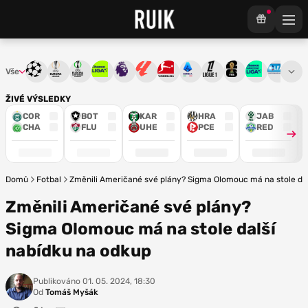
Vše
Liga mistrů
Evropská liga
Konferenční liga
Chance liga
Premier League
La Liga
Bundesliga
Serie A
Ligue 1
Mistrovství světa
Chance Národ
3. ČFL
M
ŽIVÉ VÝSLEDKY
COR
BOT
KAR
HRA
JAB
CHA
FLU
UHE
PCE
RED
Domů
Fotbal
Změnili Američané své plány? Sigma Olomouc má na stole dal
Změnili Američané své plány?
Sigma Olomouc má na stole další
nabídku na odkup
Publikováno
01. 05. 2024, 18:30
Od
Tomáš Myšák