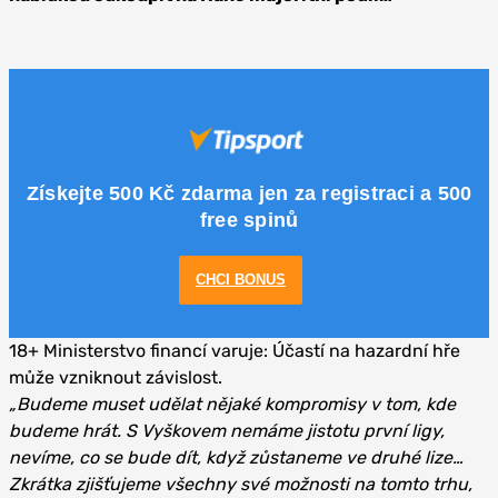
Získejte 500 Kč zdarma jen za registraci a 500
free spinů
CHCI BONUS
18+ Ministerstvo financí varuje: Účastí na hazardní hře
může vzniknout závislost.
„Budeme muset udělat nějaké kompromisy v tom, kde
budeme hrát. S Vyškovem nemáme jistotu první ligy,
nevíme, co se bude dít, když zůstaneme ve druhé lize…
Zkrátka zjišťujeme všechny své možnosti na tomto trhu,