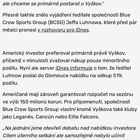
ale chceme se primárně postarat o Vyškov.“
Přesně takhle znělo vyjádření ředitele společnosti Blue
Crow Sports Group (BCSG) Jeffa Luhnowa, které před pár
měsíci pronesl
v rozhovoru pro iDnes
.
Americký investor preferoval primárně právě Vyškov,
přičemž v minulosti zvažoval nákup pouze minoritního
podílu. Nyní ale server
iDnes informuje
o tom, že ředitel
Luhnow poslal do Olomouce nabídku na odkup 51%
podílu.
Američané mají zároveň garantovat rozpočet na sezónu
ve výši 150 milionů korun. Pro připomenutí, společnost
Blue Crow Sports Group vlastní kromě Vyškova také kluby
jako Leganés, Cancún nebo Elite Falcons.
„Na jednání jsme otevřeli debatu nad nabídkou investora.
Cílem úterního setkání ale samozřejmě nebylo učinit