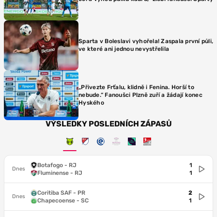
Sparta v Boleslavi vyhořela! Zaspala první půli,
ve které ani jednou nevystřelila
„Přivezte Frťalu, klidně i Fenina. Horší to
nebude.“ Fanoušci Plzně zuří a žádají konec
Hyského
VÝSLEDKY POSLEDNÍCH ZÁPASŮ
Botafogo - RJ
1
Dnes
Fluminense - RJ
1
Coritiba SAF - PR
2
Dnes
Chapecoense - SC
1