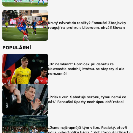
Krutý návrat do reality? Fanoušci Zbrojovky
reagují na prohru s Libercem, chválí Slovan
POPULÁRNÍ
„On nemluví?“ Horníček při debutu za
Newcastle nadchl jistotou, se stopery si ale
nerozuměl
„Priske ven. Sabotuje sezónu, týmu nemá co
dát.“ Fanoušci Sparty nechápou obří rotaci
„Jsme nejtrapnější tým v lize. Rosický, otevři
oči a vyhoď půlku kádru,“ zlobí fanoušci Sparty