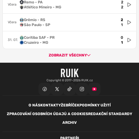
Remo - PA
2
Včera
Atlético Mineiro - MG
2
Grêmio - RS
2
Včera
São Paulo - SP
1
Coritiba SAF - PR
0
31. 07.
Cruzeiro - MG
1
ZOBRAZIT VŠECHNY
Copyright © 2017–2026 RUIK.cz
O NÁS
KONTAKTY
ŽEBŘÍČEK
PODMÍNKY UŽITÍ
ZPRACOVÁNÍ OSOBNÍCH ÚDAJŮ A COOKIES
REDAKČNÍ STANDARDY
ARCHIV
PARTNEŘI