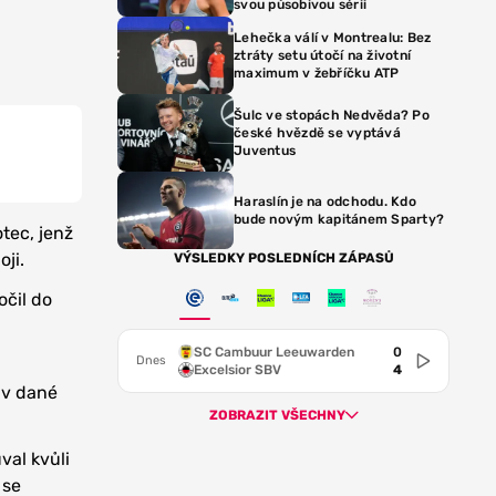
svou působivou sérii
Lehečka válí v Montrealu: Bez
ztráty setu útočí na životní
maximum v žebříčku ATP
Šulc ve stopách Nedvěda? Po
české hvězdě se vyptává
Juventus
Haraslín je na odchodu. Kdo
bude novým kapitánem Sparty?
otec, jenž
ji.
VÝSLEDKY POSLEDNÍCH ZÁPASŮ
očil do
SC Cambuur Leeuwarden
0
Dnes
Excelsior SBV
4
 v dané
ZOBRAZIT VŠECHNY
al kvůli
 se