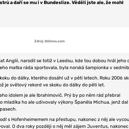
trů a daří se mu i v Bundeslize. Věděli jste ale, že mohl
Zdroj: ibtimes.com
t Anglii, narodil se totiž v Leedsu, kde tou dobou hrál jeho 
I jeho matka ráda sportovala, byla norská šampionka v sedmibo
koku do dálky, kterého dosáhl už v pěti letech. Roku 2006 sk
ž je světový rekord ve skoku do dálky do pěti let.
jeho idolem je ale Ibrahimovič. Prý by po něm rád přebral
o mladíka ho ale udivovaly výkony Španěla Michua, jenž dal
ápasech.
odl s Hofenheimemem na přestupu, nakonec z něj ale vycouv
oval. O dva roky později o něj měl zájem Juventus, nakonec