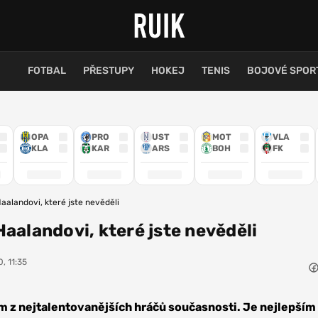
FOTBAL
PŘESTUPY
HOKEJ
TENIS
BOJOVÉ SPOR
OPA
PRO
UST
MOT
VLA
KLA
KAR
ARS
BOH
FK
aalandovi, které jste nevěděli
Haalandovi, které jste nevěděli
, 11:35
ím z nejtalentovanějších hráčů současnosti. Je nejlepším