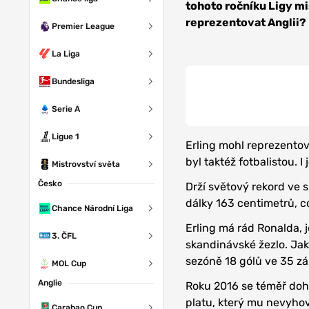
tohoto ročníku Ligy mis
reprezentovat Anglii?
Premier League
La Liga
Bundesliga
Serie A
Ligue 1
Erling mohl reprezentova
byl taktéž fotbalistou. 
Mistrovství světa
Česko
Drží světový rekord ve s
dálky 163 centimetrů, co
Chance Národní Liga
Erling má rád Ronalda, 
3. ČFL
skandinávské žezlo. Jak
sezóně 18 gólů ve 35 z
MOL Cup
Anglie
Roku 2016 se téměř doh
platu, který mu nevyhov
Carabao Cup