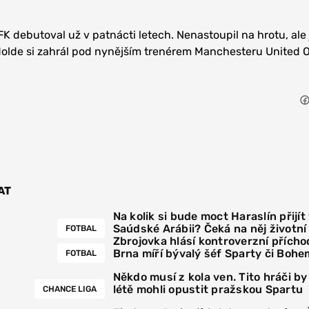
K debutoval už v patnácti letech. Nenastoupil na hrotu, ale 
Molde si zahrál pod nynějším trenérem Manchesteru United O
AT
Na kolik si bude moct Haraslín přijít
Saúdské Arábii? Čeká na něj životn
FOTBAL
Zbrojovka hlásí kontroverzní přícho
Brna míří bývalý šéf Sparty či Bohe
FOTBAL
Někdo musí z kola ven. Tito hráči by
létě mohli opustit pražskou Spartu
CHANCE LIGA