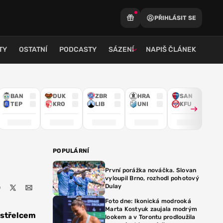
PŘIHLÁSIT SE
TY
OSTATNÍ
PODCASTY
SÁZENÍ
NAPIŠ ČLÁNEK
BAN
DUK
ZBR
HRA
SAN
TEP
KRO
LIB
UNI
KFU
POPULÁRNÍ
První porážka nováčka. Slovan
vyloupil Brno, rozhodl pohotový
Dulay
Foto dne: Ikonická modrooká
Marta Kostyuk zaujala modrým
 střelcem
lookem a v Torontu prodloužila