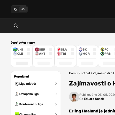
ŽIVÉ VÝSLEDKY
UNI
SER
SLA
SK
FC
CLE
AKT
TRI
MOR
PRB
Domů
Fotbal
Zajímavosti o H
Populární
Zajímavosti o 
Liga mistrů
Evropská liga
Publikováno
03. 05. 2020
Od
Eduard Nosek
Konferenční liga
Erling Haaland je jedn
Chance liga