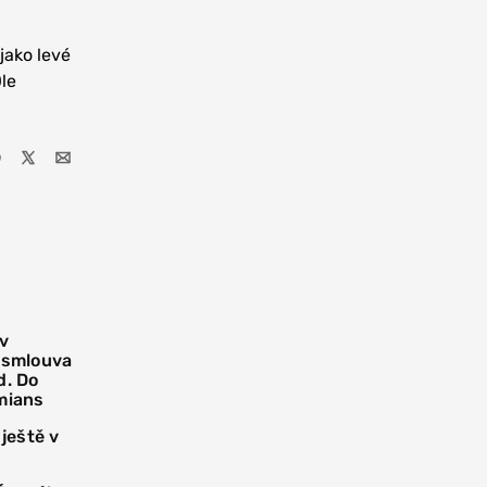
jako levé
le
 v
í smlouva
d. Do
mians
 ještě v