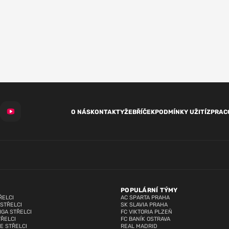
O NÁS
KONTAKTY
ŽEBŘÍČEK
PODMÍNKY UŽITÍ
ZPRAC
POPULÁRNÍ TÝMY
ŘELCI
AC SPARTA PRAHA
 STŘELCI
SK SLAVIA PRAHA
IGA STŘELCI
FC VIKTORIA PLZEŇ
TŘELCI
FC BANÍK OSTRAVA
E STŘELCI
REAL MADRID