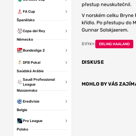
přestup neuskutečnil.
FA Cup
V norském celku Bryne F
Španělsko
křídlo. Po přestupu do 
Gunnar Solskjaerem.
Copa del Rey
Německo
ŠTÍTKY:
ERLING HAALAND
Bundesliga 2
DISKUSE
DFB Pokal
Saúdská Arábie
Saudi Professional
MOHLO BY VÁS ZAJÍM
League
Nizozemsko
Eredivisie
Belgie
Pro League
Polsko