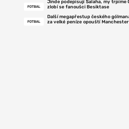
Jinde podepisují Salaha, my trpíme
zlobí se fanoušci Besiktase
FOTBAL
Další megapřestup českého gólmana
za velké peníze opouští Manchester
FOTBAL