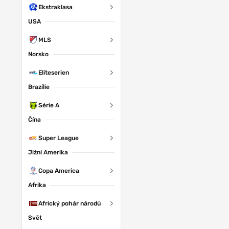
Ekstraklasa
USA
MLS
Norsko
Eliteserien
Brazílie
Série A
Čína
Super League
Jižní Amerika
Copa America
Afrika
Africký pohár národů
Svět