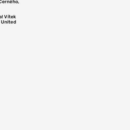
 Černého,
! Vítek
 United