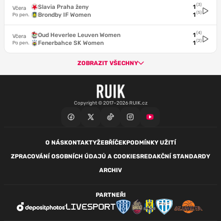
(3)
Slavia Praha ženy
1
Včera
(5)
Brondby IF Women
1
Po pen.
(4)
Oud Heverlee Leuven Women
1
Včera
(2)
Fenerbahce SK Women
1
Po pen.
ZOBRAZIT VŠECHNY
Copyright © 2017–2026 RUIK.cz
O NÁS
KONTAKTY
ŽEBŘÍČEK
PODMÍNKY UŽITÍ
ZPRACOVÁNÍ OSOBNÍCH ÚDAJŮ A COOKIES
REDAKČNÍ STANDARDY
ARCHIV
PARTNEŘI