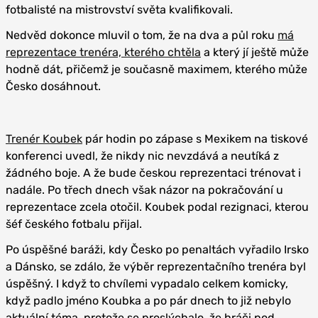
fotbalisté na mistrovství světa kvalifikovali.
Nedvěd dokonce mluvil o tom, že na dva a půl roku
má
reprezentace trenéra, kterého chtěla
a který jí ještě může
hodně dát, přičemž je současně maximem, kterého může
Česko dosáhnout.
Trenér Koubek
pár hodin po zápase s Mexikem na tiskové
konferenci uvedl, že nikdy nic nevzdává a neutíká z
žádného boje. A že bude českou reprezentaci trénovat i
nadále. Po třech dnech však názor na pokračování u
reprezentace zcela otočil. Koubek podal rezignaci, kterou
šéf českého fotbalu přijal.
Po úspěšné baráži, kdy Česko po penaltách vyřadilo Irsko
a Dánsko, se zdálo, že výběr reprezentačního trenéra byl
úspěšný. I když to chvílemi vypadalo celkem komicky,
když padlo jméno Koubka a po pár dnech to již nebylo
aktuální téma, protože se proslýchalo, že hráči pod