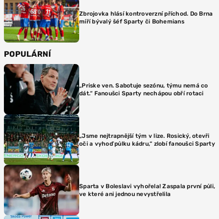
Zbrojovka hlásí kontroverzní příchod. Do Brna
míří bývalý šéf Sparty či Bohemians
POPULÁRNÍ
„Priske ven. Sabotuje sezónu, týmu nemá co
dát.“ Fanoušci Sparty nechápou obří rotaci
„Jsme nejtrapnější tým v lize. Rosický, otevři
oči a vyhoď půlku kádru,“ zlobí fanoušci Sparty
Sparta v Boleslavi vyhořela! Zaspala první půli,
ve které ani jednou nevystřelila