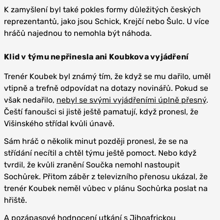
K zamyšlení byl také pokles formy důležitých českých
reprezentantů, jako jsou Schick, Krejčí nebo Šulc. U více
hráčů najednou to nemohla být náhoda.
Klid v týmu nepřinesla ani Koubkova vyjádření
Trenér Koubek byl známý tím, že když se mu dařilo, uměl
vtipně a trefně odpovídat na dotazy novinářů. Pokud se
však nedařilo,
nebyl se svými vyjádřeními úplně přesný
.
Čeští fanoušci si jistě ještě pamatují, když pronesl, že
Višinského střídal kvůli únavě.
Sám hráč o několik minut později pronesl, že se na
střídání necítil a chtěl týmu ještě pomoct. Nebo když
tvrdil, že kvůli zranění Součka nemohl nastoupit
Sochůrek. Přitom záběr z televizního přenosu ukázal, že
trenér Koubek neměl vůbec v plánu Sochůrka poslat na
hřiště.
A pozápasové hodnocení utkání s Jihoafrickou