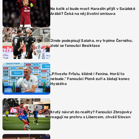
Na kolik si bude moct Haraslín přijít v Saúdské
Arábii? Čeká na něj životní smlouva
Jinde podepisují Salaha, my trpíme Černého,
zlobí se fanoušci Besiktase
„Přivezte Frťalu, klidně i Fenina. Horší to
nebude.“ Fanoušci Plzně zuří a žádají konec
Hyského
Krutý návrat do reality? Fanoušci Zbrojovky
reagují na prohru s Libercem, chválí Slovan