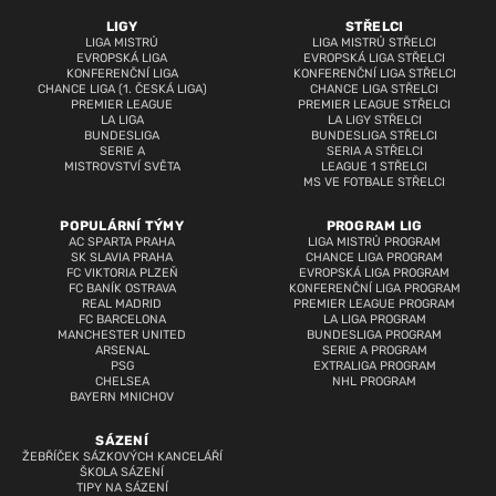
LIGY
STŘELCI
LIGA MISTRŮ
LIGA MISTRŮ STŘELCI
EVROPSKÁ LIGA
EVROPSKÁ LIGA STŘELCI
KONFERENČNÍ LIGA
KONFERENČNÍ LIGA STŘELCI
CHANCE LIGA (1. ČESKÁ LIGA)
CHANCE LIGA STŘELCI
PREMIER LEAGUE
PREMIER LEAGUE STŘELCI
LA LIGA
LA LIGY STŘELCI
BUNDESLIGA
BUNDESLIGA STŘELCI
SERIE A
SERIA A STŘELCI
MISTROVSTVÍ SVĚTA
LEAGUE 1 STŘELCI
MS VE FOTBALE STŘELCI
POPULÁRNÍ TÝMY
PROGRAM LIG
AC SPARTA PRAHA
LIGA MISTRŮ PROGRAM
SK SLAVIA PRAHA
CHANCE LIGA PROGRAM
FC VIKTORIA PLZEŇ
EVROPSKÁ LIGA PROGRAM
FC BANÍK OSTRAVA
KONFERENČNÍ LIGA PROGRAM
REAL MADRID
PREMIER LEAGUE PROGRAM
FC BARCELONA
LA LIGA PROGRAM
MANCHESTER UNITED
BUNDESLIGA PROGRAM
ARSENAL
SERIE A PROGRAM
PSG
EXTRALIGA PROGRAM
CHELSEA
NHL PROGRAM
BAYERN MNICHOV
SÁZENÍ
ŽEBŘÍČEK SÁZKOVÝCH KANCELÁŘÍ
ŠKOLA SÁZENÍ
TIPY NA SÁZENÍ