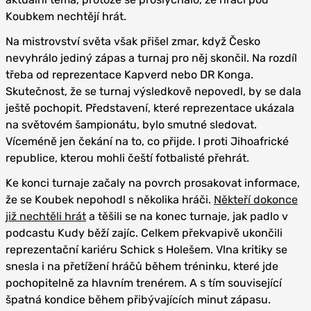
Koubkem nechtějí hrát.
Na mistrovství světa však přišel zmar, když Česko
nevyhrálo jediný zápas a turnaj pro něj skončil. Na rozdíl
třeba od reprezentace Kapverd nebo DR Konga.
Skutečnost, že se turnaj výsledkově nepovedl, by se dala
ještě pochopit. Představení, které reprezentace ukázala
na světovém šampionátu, bylo smutné sledovat.
Víceméně jen čekání na to, co přijde. I proti Jihoafrické
republice, kterou mohli čeští fotbalisté přehrát.
Ke konci turnaje začaly na povrch prosakovat informace,
že se Koubek nepohodl s několika hráči.
Někteří dokonce
již nechtěli hrát
a těšili se na konec turnaje, jak padlo v
podcastu Kudy běží zajíc. Celkem překvapivě ukončili
reprezentační kariéru Schick s Holešem. Vlna kritiky se
snesla i na přetížení hráčů během tréninku, které jde
pochopitelně za hlavním trenérem. A s tím související
špatná kondice během přibývajících minut zápasu.