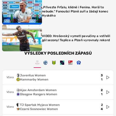
„Přivezte Frťalu, klidně i Fenina. Horší to
nebude.“ Fanoušci Plzně zuří a žádají konec
Hyského
VIDEO: Hrošovský vymetl pavučiny a vstřelil
gól sezony! Teplice a Plzeň vyrovnaly rekord
VÝSLEDKY POSLEDNÍCH ZÁPASŮ
Juventus Women
3
Včera
Hammarby Women
1
Ajax Amsterdam Women
2
Včera
Glasgow Rangers Women
1
TJ Spartak Myjava Women
2
Včera
Czarni Sosnowiec Women
4