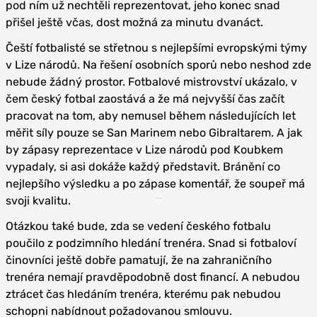
pod ním už nechtěli reprezentovat, jeho konec snad
přišel ještě včas, dost možná za minutu dvanáct.
Čeští fotbalisté se střetnou s nejlepšími evropskými týmy
v Lize národů. Na řešení osobních sporů nebo neshod zde
nebude žádný prostor. Fotbalové mistrovství ukázalo, v
čem český fotbal zaostává a že má nejvyšší čas začít
pracovat na tom, aby nemusel během následujících let
měřit síly pouze se San Marinem nebo Gibraltarem. A jak
by zápasy reprezentace v Lize národů pod Koubkem
vypadaly, si asi dokáže každý představit. Bránění co
nejlepšího výsledku a po zápase komentář, že soupeř má
svoji kvalitu.
Otázkou také bude, zda se vedení českého fotbalu
poučilo z podzimního hledání trenéra. Snad si fotbaloví
činovníci ještě dobře pamatují, že na zahraničního
trenéra nemají pravděpodobně dost financí. A nebudou
ztrácet čas hledáním trenéra, kterému pak nebudou
schopni nabídnout požadovanou smlouvu.