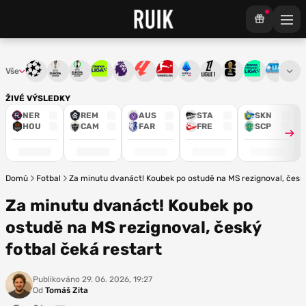
Vše
Liga mistrů
Evropská liga
Konferenční liga
Chance liga
Premier League
La Liga
Bundesliga
Serie A
Ligue 1
Mistrovství světa
Chance Národ
3. ČFL
M
ŽIVÉ VÝSLEDKY
NER
REM
AUS
STA
SKN
HOU
CAM
FAR
FRE
SCP
Domů
Fotbal
Za minutu dvanáct! Koubek po ostudě na MS rezignoval, český
Za minutu dvanáct! Koubek po
ostudě na MS rezignoval, český
fotbal čeká restart
Publikováno
29. 06. 2026, 19:27
Od
Tomáš Zita