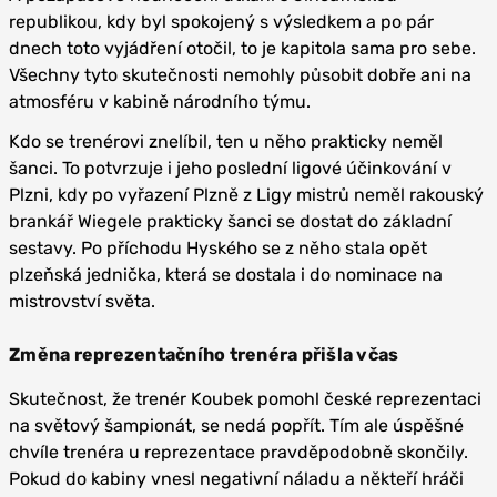
republikou, kdy byl spokojený s výsledkem a po pár
dnech toto vyjádření otočil, to je kapitola sama pro sebe.
Všechny tyto skutečnosti nemohly působit dobře ani na
atmosféru v kabině národního týmu.
Kdo se trenérovi znelíbil, ten u něho prakticky neměl
šanci. To potvrzuje i jeho poslední ligové účinkování v
Plzni, kdy po vyřazení Plzně z Ligy mistrů neměl rakouský
brankář Wiegele prakticky šanci se dostat do základní
sestavy. Po příchodu Hyského se z něho stala opět
plzeňská jednička, která se dostala i do nominace na
mistrovství světa.
Změna reprezentačního trenéra přišla včas
Skutečnost, že trenér Koubek pomohl české reprezentaci
na světový šampionát, se nedá popřít. Tím ale úspěšné
chvíle trenéra u reprezentace pravděpodobně skončily.
Pokud do kabiny vnesl negativní náladu a někteří hráči