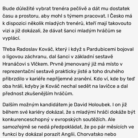
Bude důležité vybrat trenéra pečlivě a dát mu dostatek
času a prostoru, aby mohl s týmem pracovat. I Česko má
k dispozici několik mladých trenérů, kteří mají takovouto
vizi a již dokázali, že dávat šanci mladým hráčům se
vyplácí.
Třeba Radoslav Kováč, který i když s Pardubicemi bojoval
o ligovou záchranu, dal šanci v základní sestavě
Hranáčovi s Vlčkem. Prvně jmenovaný již má místo v
reprezentační sestavě prakticky jisté a toho druhého
přibrzdilo v kariéře nepříjemné zranění. Kdo ví, kde by teď
oba hráli, kdyby je Kováč nechal sedět na lavičce a dal
přednost zkušenějším hráčům.
Dalším možným kandidátem je David Holoubek. I on již
během své kariéry dokázal, že s mladými hráči dokáže být
konkurenceschopný v evropských soutěžích. Ale
samozřejmě se nedá předpokládat, že po pár měsících ve
funkci by dokázal porazit Anglii, Chorvatsko nebo