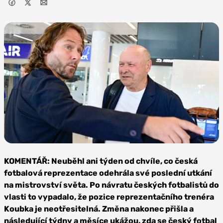
Foto:
Profimedia
KOMENTÁŘ: Neuběhl ani týden od chvíle, co česká
fotbalová reprezentace odehrála své poslední utkání
na mistrovství světa. Po návratu českých fotbalistů do
vlasti to vypadalo, že pozice reprezentačního trenéra
Koubka je neotřesitelná. Změna nakonec přišla a
následující týdny a měsíce ukážou, zda se český fotbal