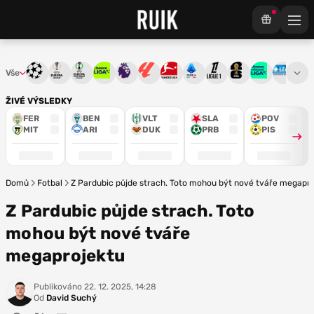
Vše
Liga mistrů
Evropská liga
Konferenční liga
Chance liga
Premier League
La Liga
Bundesliga
Serie A
Ligue 1
Mistrovství světa
Chance Národ
3. ČFL
M
ŽIVÉ VÝSLEDKY
FER
BEN
VLT
SLA
POV
MIT
ARI
DUK
PRB
PIS
Domů
Fotbal
Z Pardubic půjde strach. Toto mohou být nové tváře megapr
Z Pardubic půjde strach. Toto
mohou být nové tváře
megaprojektu
Publikováno
22. 12. 2025, 14:28
Od
David Suchý