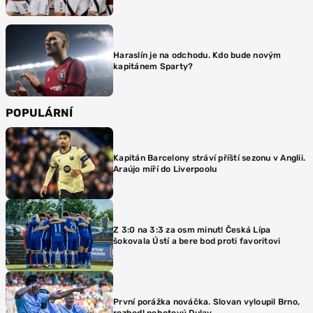
Haraslín je na odchodu. Kdo bude novým
kapitánem Sparty?
POPULÁRNÍ
Kapitán Barcelony stráví příští sezonu v Anglii.
Araújo míří do Liverpoolu
Z 3:0 na 3:3 za osm minut! Česká Lípa
šokovala Ústí a bere bod proti favoritovi
První porážka nováčka. Slovan vyloupil Brno,
rozhodl pohotový Dulay