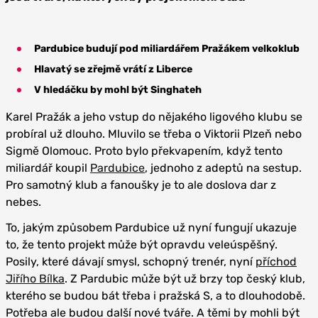
Pardubice budují pod miliardářem Pražákem velkoklub
Hlavatý se zřejmě vrátí z Liberce
V hledáčku by mohl být Singhateh
Karel Pražák a jeho vstup do nějakého ligového klubu se
probíral už dlouho. Mluvilo se třeba o Viktorii Plzeň nebo
Sigmě Olomouc. Proto bylo překvapením, když tento
miliardář koupil
Pardubice
, jednoho z adeptů na sestup.
Pro samotný klub a fanoušky je to ale doslova dar z
nebes.
To, jakým způsobem Pardubice už nyní fungují ukazuje
to, že tento projekt může být opravdu veleúspěšný.
Posily, které dávají smysl, schopný trenér, nyní
příchod
Jiřího Bílka
. Z Pardubic může být už brzy top český klub,
kterého se budou bát třeba i pražská S, a to dlouhodobě.
Potřeba ale budou další nové tváře. A těmi by mohli být