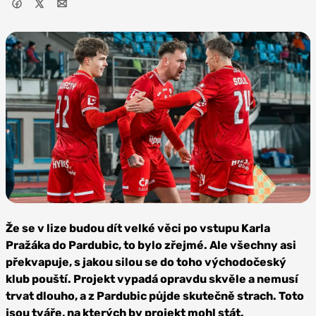
Foto: FK
Pardubice
Že se v lize budou dít velké věci po vstupu Karla
Pražáka do Pardubic, to bylo zřejmé. Ale všechny asi
překvapuje, s jakou silou se do toho východočeský
klub pouští. Projekt vypadá opravdu skvěle a nemusí
trvat dlouho, a z Pardubic půjde skutečně strach. Toto
jsou tváře, na kterých by projekt mohl stát.