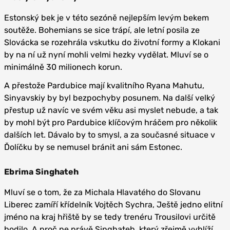
Estonský bek je v této sezóně nejlepším levým bekem
soutěže. Bohemians se sice trápí, ale letní posila ze
Slovácka se rozehrála vskutku do životní formy a Klokani
by na ní už nyní mohli velmi hezky vydělat. Mluví se o
minimálně 30 milionech korun.
A přestože Pardubice mají kvalitního Ryana Mahutu,
Sinyavskiy by byl bezpochyby posunem. Na další velký
přestup už navíc ve svém věku asi myslet nebude, a tak
by mohl být pro Pardubice klíčovým hráčem pro několik
dalších let. Dávalo by to smysl, a za současné situace v
Ďolíčku by se nemusel bránit ani sám Estonec.
Ebrima Singhateh
Mluví se o tom, že za Michala Hlavatého do Slovanu
Liberec zamíří křídelník Vojtěch Sychra, Ještě jedno elitní
jméno na kraj hřiště by se tedy trenéru Trousilovi určitě
hodilo. A proč ne právě Singhateh, který zřejmě vyhlíží