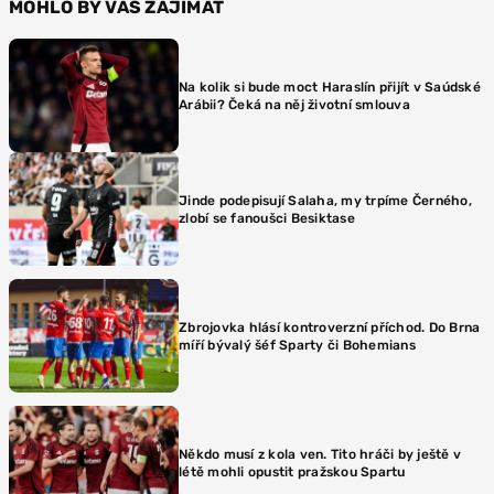
MOHLO BY VÁS ZAJÍMAT
Na kolik si bude moct Haraslín přijít v Saúdské
Arábii? Čeká na něj životní smlouva
Jinde podepisují Salaha, my trpíme Černého,
zlobí se fanoušci Besiktase
Zbrojovka hlásí kontroverzní příchod. Do Brna
míří bývalý šéf Sparty či Bohemians
Někdo musí z kola ven. Tito hráči by ještě v
létě mohli opustit pražskou Spartu