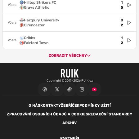
Hilltop Strikers FC
1
Včera
Grays Athletic
5
Hartpury University
0
Včera
Cirencester
2
Cribbs
1
Včera
Fairford Town
2
ZOBRAZIT VŠECHNY
Copyright © 2017–2026 RUIK.cz
O NÁS
KONTAKTY
ŽEBŘÍČEK
PODMÍNKY UŽITÍ
ZPRACOVÁNÍ OSOBNÍCH ÚDAJŮ A COOKIES
REDAKČNÍ STANDARDY
ARCHIV
PARTNEŘI