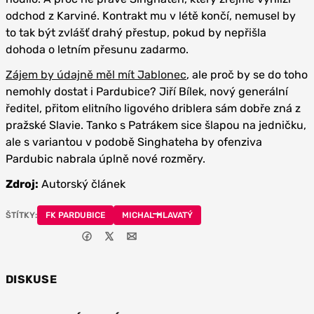
odchod z Karviné. Kontrakt mu v létě končí, nemusel by
to tak být zvlášť drahý přestup, pokud by nepřišla
dohoda o letním přesunu zadarmo.
Zájem by údajně měl mít Jablonec
, ale proč by se do toho
nemohly dostat i Pardubice? Jiří Bílek, nový generální
ředitel, přitom elitního ligového driblera sám dobře zná z
pražské Slavie. Tanko s Patrákem sice šlapou na jedničku,
ale s variantou v podobě Singhateha by ofenziva
Pardubic nabrala úplně nové rozměry.
Zdroj:
Autorský článek
ŠTÍTKY:
FK PARDUBICE
MICHAL HLAVATÝ
DISKUSE