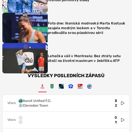
Foto dne: Ikonická modrooká Marta Kostyuk
zaujala modrým lookem a v Torontu
prodloužila svou působivou sérii
Lehečka válí v Montrealu: Bez ztráty setu
útočí na životní maximum v žebříčku ATP
VÝSLEDKY POSLEDNÍCH ZÁPASŮ
Ascot United F.C.
3
Včera
Clevedon Town
2
0
Včera
1