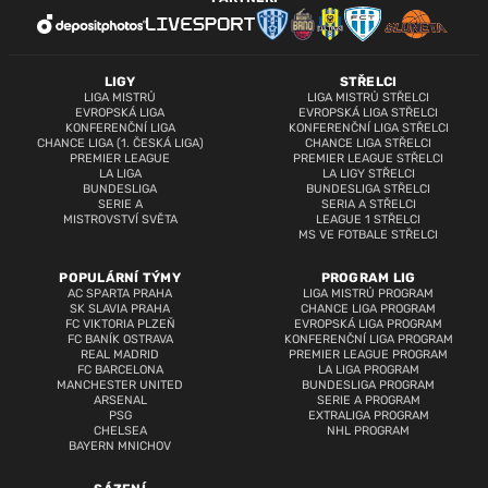
LIGY
STŘELCI
LIGA MISTRŮ
LIGA MISTRŮ STŘELCI
EVROPSKÁ LIGA
EVROPSKÁ LIGA STŘELCI
KONFERENČNÍ LIGA
KONFERENČNÍ LIGA STŘELCI
CHANCE LIGA (1. ČESKÁ LIGA)
CHANCE LIGA STŘELCI
PREMIER LEAGUE
PREMIER LEAGUE STŘELCI
LA LIGA
LA LIGY STŘELCI
BUNDESLIGA
BUNDESLIGA STŘELCI
SERIE A
SERIA A STŘELCI
MISTROVSTVÍ SVĚTA
LEAGUE 1 STŘELCI
MS VE FOTBALE STŘELCI
POPULÁRNÍ TÝMY
PROGRAM LIG
AC SPARTA PRAHA
LIGA MISTRŮ PROGRAM
SK SLAVIA PRAHA
CHANCE LIGA PROGRAM
FC VIKTORIA PLZEŇ
EVROPSKÁ LIGA PROGRAM
FC BANÍK OSTRAVA
KONFERENČNÍ LIGA PROGRAM
REAL MADRID
PREMIER LEAGUE PROGRAM
FC BARCELONA
LA LIGA PROGRAM
MANCHESTER UNITED
BUNDESLIGA PROGRAM
ARSENAL
SERIE A PROGRAM
PSG
EXTRALIGA PROGRAM
CHELSEA
NHL PROGRAM
BAYERN MNICHOV