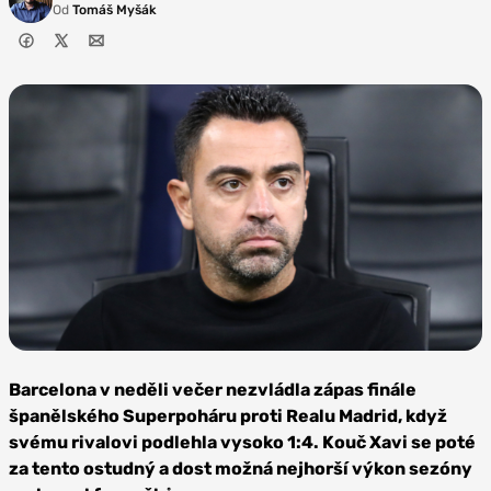
Od
Tomáš Myšák
Zdroj:
Depositphotos
Barcelona v neděli večer nezvládla zápas finále
španělského Superpoháru proti Realu Madrid, když
svému rivalovi podlehla vysoko 1:4. Kouč Xavi se poté
za tento ostudný a dost možná nejhorší výkon sezóny