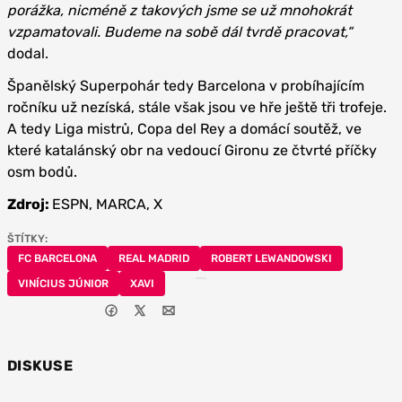
porážka, nicméně z takových jsme se už mnohokrát
vzpamatovali. Budeme na sobě dál tvrdě pracovat,“
dodal.
Španělský Superpohár tedy Barcelona v probíhajícím
ročníku už nezíská, stále však jsou ve hře ještě tři trofeje.
A tedy Liga mistrů, Copa del Rey a domácí soutěž, ve
které katalánský obr na vedoucí Gironu ze čtvrté příčky
osm bodů.
Zdroj:
ESPN, MARCA, X
ŠTÍTKY:
FC BARCELONA
REAL MADRID
ROBERT LEWANDOWSKI
VINÍCIUS JÚNIOR
XAVI
DISKUSE