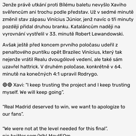
Jenže právě utkání proti Bílému baletu nevyšlo Xaviho
svěřencům ani trochu podle představ. Už v sedmé minutě
změnil stav zápasu Vinícius Júnior, jenž navíc o tři minuty
později přidal druhou branku. Kataláncům naději na
vyrovnání vystřelil v 33. minutě Robert Lewandowski.
Avšak ještě před koncem prvního poločasu udeřil z
penaltového puntíku opět Brazilec Vinícius, který tak
nejenže vrátil Realu dvougólové vedení, ale také sám
uzavřel hattrick. V druhém poločase, konkrétně v 64.
minutě na konečných 4:1 upravil Rodrygo.
🔵🔴 Xavi: “I keep trusting the project and I keep trusting
myself. We will keep going”.
“Real Madrid deserved to win, we want to apologize to
our fans”.
“We were not at the level needed for this final”.
pic.twitter.com/WbLMoytEOm