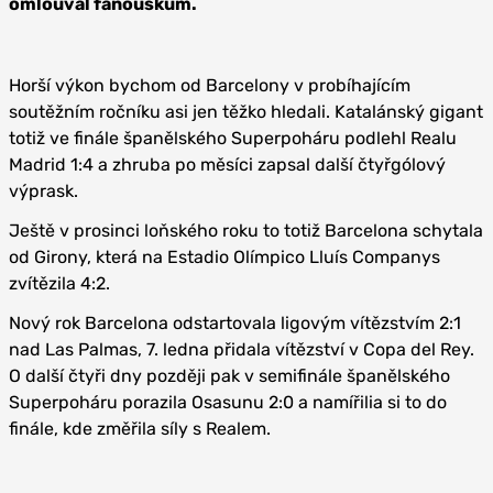
omlouval fanouškům.
Horší výkon bychom od Barcelony v probíhajícím
soutěžním ročníku asi jen těžko hledali. Katalánský gigant
totiž ve finále španělského Superpoháru podlehl Realu
Madrid 1:4 a zhruba po měsíci zapsal další čtyřgólový
výprask.
Ještě v prosinci loňského roku to totiž Barcelona schytala
od Girony, která na Estadio Olímpico Lluís Companys
zvítězila 4:2.
Nový rok Barcelona odstartovala ligovým vítězstvím 2:1
nad Las Palmas, 7. ledna přidala vítězství v Copa del Rey.
O další čtyři dny později pak v semifinále španělského
Superpoháru porazila Osasunu 2:0 a namířilia si to do
finále, kde změřila síly s Realem.