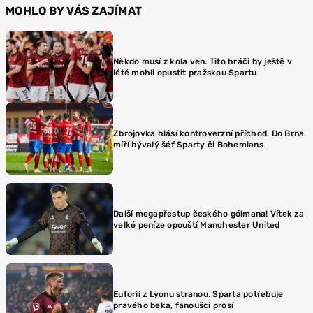
MOHLO BY VÁS ZAJÍMAT
Někdo musí z kola ven. Tito hráči by ještě v
létě mohli opustit pražskou Spartu
Zbrojovka hlásí kontroverzní příchod. Do Brna
míří bývalý šéf Sparty či Bohemians
Další megapřestup českého gólmana! Vítek za
velké peníze opouští Manchester United
Euforii z Lyonu stranou. Sparta potřebuje
pravého beka, fanoušci prosí