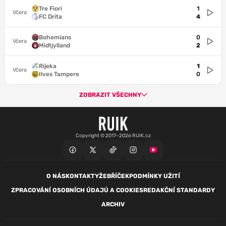
Tre Fiori
1
Včera
FC Drita
4
Bohemians
0
Včera
Midtjylland
2
Rijeka
1
Včera
Ilves Tampere
0
ZOBRAZIT VŠECHNY
Copyright © 2017–2026 RUIK.cz
O NÁS
KONTAKTY
ŽEBŘÍČEK
PODMÍNKY UŽITÍ
ZPRACOVÁNÍ OSOBNÍCH ÚDAJŮ A COOKIES
REDAKČNÍ STANDARDY
ARCHIV