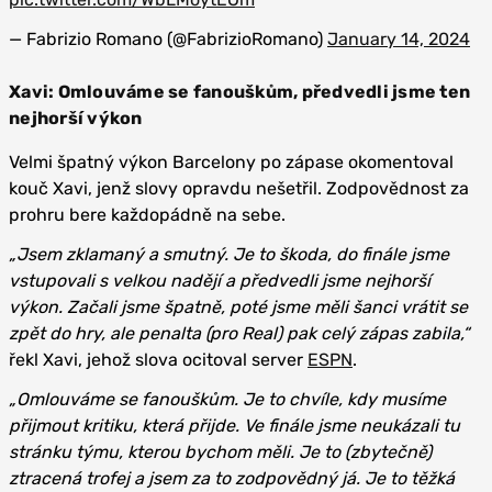
— Fabrizio Romano (@FabrizioRomano)
January 14, 2024
Xavi: Omlouváme se fanouškům, předvedli jsme ten
nejhorší výkon
Velmi špatný výkon Barcelony po zápase okomentoval
kouč Xavi, jenž slovy opravdu nešetřil. Zodpovědnost za
prohru bere každopádně na sebe.
„Jsem zklamaný a smutný. Je to škoda, do finále jsme
vstupovali s velkou nadějí a předvedli jsme nejhorší
výkon. Začali jsme špatně, poté jsme měli šanci vrátit se
zpět do hry, ale penalta (pro Real) pak celý zápas zabila,“
řekl Xavi, jehož slova ocitoval server
ESPN
.
„Omlouváme se fanouškům. Je to chvíle, kdy musíme
přijmout kritiku, která přijde. Ve finále jsme neukázali tu
stránku týmu, kterou bychom měli. Je to (zbytečně)
ztracená trofej a jsem za to zodpovědný já. Je to těžká