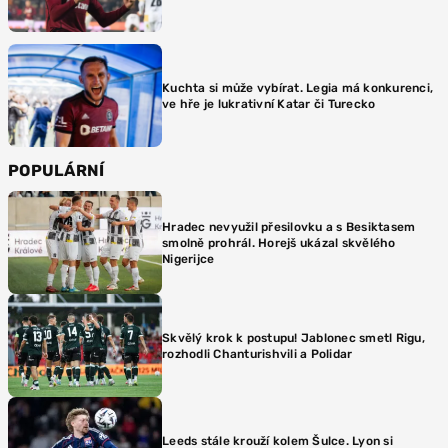
Kuchta si může vybírat. Legia má konkurenci,
ve hře je lukrativní Katar či Turecko
POPULÁRNÍ
Hradec nevyužil přesilovku a s Besiktasem
smolně prohrál. Horejš ukázal skvělého
Nigerijce
Skvělý krok k postupu! Jablonec smetl Rigu,
rozhodli Chanturishvili a Polidar
Leeds stále krouží kolem Šulce. Lyon si