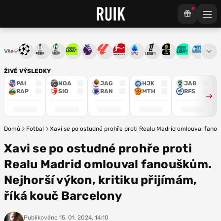
Vše
Liga mistrů
Evropská liga
Konferenční liga
Chance liga
Premier League
La Liga
Bundesliga
Serie A
Ligue 1
Mistrovství světa
Chance Národ
3. ČFL
M
ŽIVÉ VÝSLEDKY
PAI
NOA
JAG
HJK
JAB
RAP
SIO
RAN
MTH
RFS
Domů
Fotbal
Xavi se po ostudné prohře proti Realu Madrid omlouval fanouš
Xavi se po ostudné prohře proti
Realu Madrid omlouval fanouškům.
Nejhorší výkon, kritiku přijímám,
říká kouč Barcelony
Publikováno
15. 01. 2024, 14:10