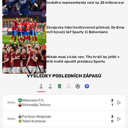
českého reprezentanta cení na 25 milionů eur
Zbrojovka hlásí kontroverzní příchod. Do Brna
míří bývalý šéf Sparty či Bohemians
Někdo musí z kola ven. Tito hráči by ještě v
létě mohli opustit pražskou Spartu
VÝSLEDKY POSLEDNÍCH ZÁPASŮ
Hibernian F.C.
2
Včera
Shkendija Tetovo
1
Partizan Belgrade
3
Včera
Tobol Kostanai
0