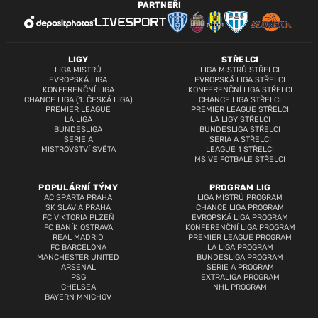
PARTNEŘI
LIGY
STŘELCI
LIGA MISTRŮ
LIGA MISTRŮ STŘELCI
EVROPSKÁ LIGA
EVROPSKÁ LIGA STŘELCI
KONFERENČNÍ LIGA
KONFERENČNÍ LIGA STŘELCI
CHANCE LIGA (1. ČESKÁ LIGA)
CHANCE LIGA STŘELCI
PREMIER LEAGUE
PREMIER LEAGUE STŘELCI
LA LIGA
LA LIGY STŘELCI
BUNDESLIGA
BUNDESLIGA STŘELCI
SERIE A
SERIA A STŘELCI
MISTROVSTVÍ SVĚTA
LEAGUE 1 STŘELCI
MS VE FOTBALE STŘELCI
POPULÁRNÍ TÝMY
PROGRAM LIG
AC SPARTA PRAHA
LIGA MISTRŮ PROGRAM
SK SLAVIA PRAHA
CHANCE LIGA PROGRAM
FC VIKTORIA PLZEŇ
EVROPSKÁ LIGA PROGRAM
FC BANÍK OSTRAVA
KONFERENČNÍ LIGA PROGRAM
REAL MADRID
PREMIER LEAGUE PROGRAM
FC BARCELONA
LA LIGA PROGRAM
MANCHESTER UNITED
BUNDESLIGA PROGRAM
ARSENAL
SERIE A PROGRAM
PSG
EXTRALIGA PROGRAM
CHELSEA
NHL PROGRAM
BAYERN MNICHOV