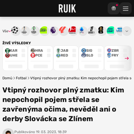
Vše
Liga mistrů
Evropská liga
Konferenční liga
Chance liga
Premier League
La Liga
Bundesliga
Serie A
Ligue 1
Mistrovství světa
Chance Národ
3. ČFL
M
ŽIVÉ VÝSLEDKY
KAR
HRA
JAB
SIG
ZBR
UHE
PCE
RED
SLO
FRY
Domů
Fotbal
Vtipný rozhovor plný zmatku: Kim nepochopil pojem střela s
Vtipný rozhovor plný zmatku: Kim
nepochopil pojem střela se
zavřenýma očima, nevěděl ani o
derby Slovácka se Zlínem
Publikováno
19. 03. 2023, 18:39