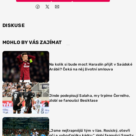
DISKUSE
MOHLO BY VÁS ZAJÍMAT
Na kolik si bude moct Haraslín přijít v Saúdské
Arábii? Čeká na něj životní smlouva
Jinde podepisují Salaha, my trpíme Černého,
zlobí se fanoušci Besiktase
„Jsme nejtrapnější tým v lize. Rosický, otevři
oči a vyhoď půlku kádru,“ zlobí fanoušci Sparty