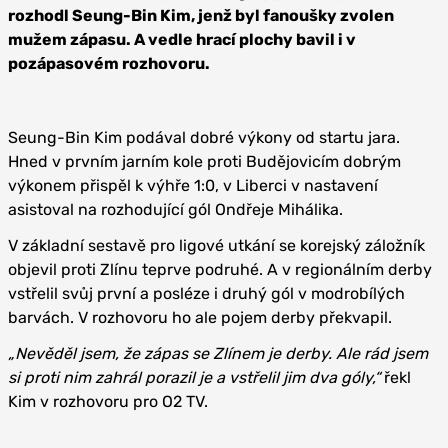
rozhodl Seung-Bin Kim, jenž byl fanoušky zvolen
mužem zápasu. A vedle hrací plochy bavil i v
pozápasovém rozhovoru.
Seung-Bin Kim podával dobré výkony od startu jara.
Hned v prvním jarním kole proti Budějovicím dobrým
výkonem přispěl k výhře 1:0, v Liberci v nastavení
asistoval na rozhodující gól Ondřeje Mihálika.
V základní sestavě pro ligové utkání se korejský záložník
objevil proti Zlínu teprve podruhé. A v regionálním derby
vstřelil svůj první a posléze i druhý gól v modrobílých
barvách. V rozhovoru ho ale pojem derby překvapil.
„Nevěděl jsem, že zápas se Zlínem je derby. Ale rád jsem
si proti nim zahrál porazil je a vstřelil jim dva góly,“
řekl
Kim v rozhovoru pro O2 TV.