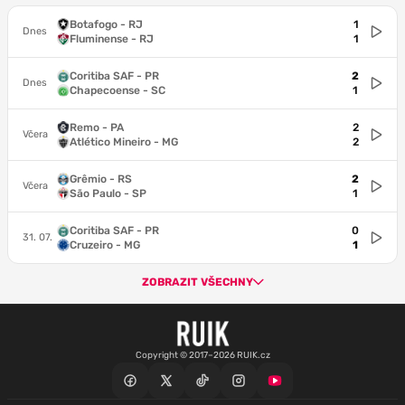
Botafogo - RJ
1
Dnes
Fluminense - RJ
1
Coritiba SAF - PR
2
Dnes
Chapecoense - SC
1
Remo - PA
2
Včera
Atlético Mineiro - MG
2
Grêmio - RS
2
Včera
São Paulo - SP
1
Coritiba SAF - PR
0
31. 07.
Cruzeiro - MG
1
ZOBRAZIT VŠECHNY
Copyright © 2017–2026 RUIK.cz