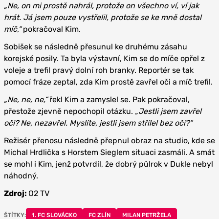
„Ne, on mi prostě nahrál, protože on všechno ví, ví jak
hrát. Já jsem pouze vystřelil, protože se ke mně dostal
míč,“
pokračoval Kim.
Sobišek se následně přesunul ke druhému zásahu
korejské posily. Ta byla výstavní, Kim se do míče opřel z
voleje a trefil pravý dolní roh branky. Reportér se tak
pomocí fráze zeptal, zda Kim prostě zavřel oči a míč trefil.
„Ne, ne, ne,“
řekl Kim a zamyslel se. Pak pokračoval,
přestože zjevně nepochopil otázku.
„Jestli jsem zavřel
oči? Ne, nezavřel. Myslíte, jestli jsem střílel bez očí?“
Režisér přenosu následně přepnul obraz na studio, kde se
Michal Hrdlička s Horstem Sieglem situaci zasmáli. A smát
se mohl i Kim, jenž potvrdil, že dobrý půlrok v Dukle nebyl
náhodný.
Zdroj:
O2 TV
ŠTÍTKY:
1. FC SLOVÁCKO
FC ZLÍN
MILAN PETRŽELA