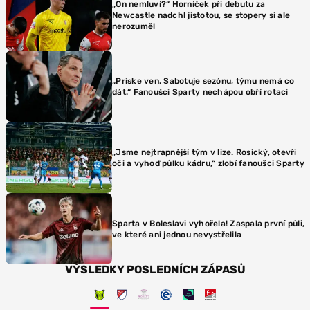
„On nemluví?“ Horníček při debutu za
Newcastle nadchl jistotou, se stopery si ale
nerozuměl
„Priske ven. Sabotuje sezónu, týmu nemá co
dát.“ Fanoušci Sparty nechápou obří rotaci
„Jsme nejtrapnější tým v lize. Rosický, otevři
oči a vyhoď půlku kádru,“ zlobí fanoušci Sparty
Sparta v Boleslavi vyhořela! Zaspala první půli,
ve které ani jednou nevystřelila
VÝSLEDKY POSLEDNÍCH ZÁPASŮ