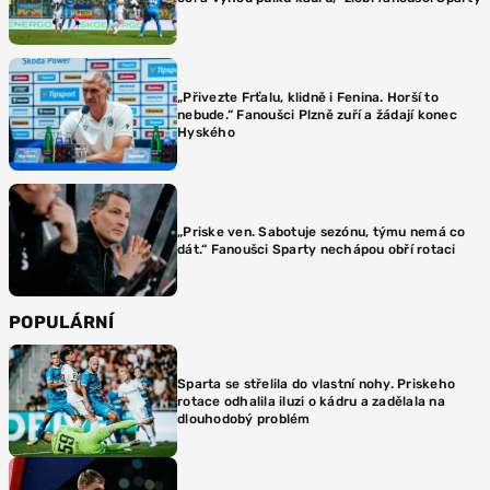
„Přivezte Frťalu, klidně i Fenina. Horší to
nebude.“ Fanoušci Plzně zuří a žádají konec
Hyského
„Priske ven. Sabotuje sezónu, týmu nemá co
dát.“ Fanoušci Sparty nechápou obří rotaci
POPULÁRNÍ
Sparta se střelila do vlastní nohy. Priskeho
rotace odhalila iluzi o kádru a zadělala na
dlouhodobý problém