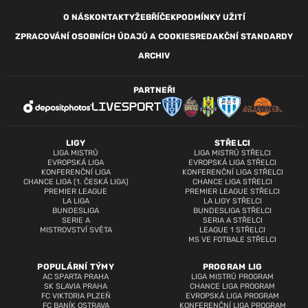
O NÁS
KONTAKTY
ŽEBŘÍČEK
PODMÍNKY UŽITÍ
ZPRACOVÁNÍ OSOBNÍCH ÚDAJŮ A COOKIES
REDAKČNÍ STANDARDY
ARCHIV
PARTNEŘI
LIGY
STŘELCI
LIGA MISTRŮ
LIGA MISTRŮ STŘELCI
EVROPSKÁ LIGA
EVROPSKÁ LIGA STŘELCI
KONFERENČNÍ LIGA
KONFERENČNÍ LIGA STŘELCI
CHANCE LIGA (1. ČESKÁ LIGA)
CHANCE LIGA STŘELCI
PREMIER LEAGUE
PREMIER LEAGUE STŘELCI
LA LIGA
LA LIGY STŘELCI
BUNDESLIGA
BUNDESLIGA STŘELCI
SERIE A
SERIA A STŘELCI
MISTROVSTVÍ SVĚTA
LEAGUE 1 STŘELCI
MS VE FOTBALE STŘELCI
POPULÁRNÍ TÝMY
PROGRAM LIG
AC SPARTA PRAHA
LIGA MISTRŮ PROGRAM
SK SLAVIA PRAHA
CHANCE LIGA PROGRAM
FC VIKTORIA PLZEŇ
EVROPSKÁ LIGA PROGRAM
FC BANÍK OSTRAVA
KONFERENČNÍ LIGA PROGRAM