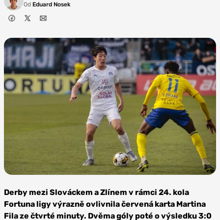
Od
Eduard Nosek
Zdroj:
FC Zlín
Derby mezi Slováckem a Zlínem v rámci 24. kola
Fortuna ligy výrazně ovlivnila červená karta Martina
Fila ze čtvrté minuty. Dvěma góly poté o výsledku 3:0