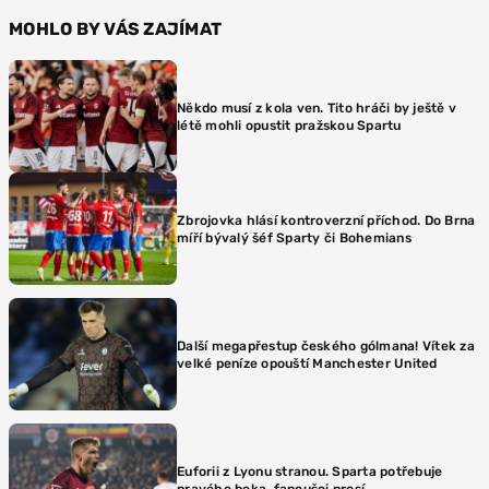
MOHLO BY VÁS ZAJÍMAT
Někdo musí z kola ven. Tito hráči by ještě v
létě mohli opustit pražskou Spartu
Zbrojovka hlásí kontroverzní příchod. Do Brna
míří bývalý šéf Sparty či Bohemians
Další megapřestup českého gólmana! Vítek za
velké peníze opouští Manchester United
Euforii z Lyonu stranou. Sparta potřebuje
pravého beka, fanoušci prosí