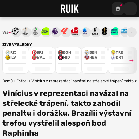
Vše
Liga mistrů
Evropská liga
Konferenční liga
Chance liga
Premier League
La Liga
Bundesliga
Serie A
Ligue 1
Mistrovství světa
Chance Národ
3. ČFL
M
ŽIVÉ VÝSLEDKY
RIJ
BRI
BOH
BEN
TRE
ILV
WAL
MID
HEA
DRT
Domů
Fotbal
Vinícius v reprezentaci navázal na střelecké trápení, takto za
Vinícius v reprezentaci navázal na
střelecké trápení, takto zahodil
penaltu i dorážku. Brazílii výstavní
trefou vystřelil alespoň bod
Raphinha