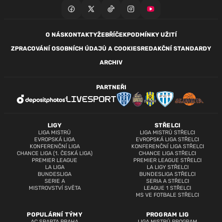
O NÁS
KONTAKTY
ŽEBŘÍČEK
PODMÍNKY UŽITÍ
ZPRACOVÁNÍ OSOBNÍCH ÚDAJŮ A COOKIES
REDAKČNÍ STANDARDY
ARCHIV
PARTNEŘI
LIGY
STŘELCI
LIGA MISTRŮ
LIGA MISTRŮ STŘELCI
EVROPSKÁ LIGA
EVROPSKÁ LIGA STŘELCI
KONFERENČNÍ LIGA
KONFERENČNÍ LIGA STŘELCI
CHANCE LIGA (1. ČESKÁ LIGA)
CHANCE LIGA STŘELCI
PREMIER LEAGUE
PREMIER LEAGUE STŘELCI
LA LIGA
LA LIGY STŘELCI
BUNDESLIGA
BUNDESLIGA STŘELCI
SERIE A
SERIA A STŘELCI
MISTROVSTVÍ SVĚTA
LEAGUE 1 STŘELCI
MS VE FOTBALE STŘELCI
POPULÁRNÍ TÝMY
PROGRAM LIG
AC SPARTA PRAHA
LIGA MISTRŮ PROGRAM