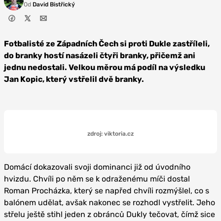
Od
David Bistřický
Fotbalisté ze Západních Čech si proti Dukle zastříleli,
do branky hostí nasázeli čtyři branky, přičemž ani
jednu nedostali. Velkou měrou má podíl na výsledku
Jan Kopic, který vstřelil dvě branky.
zdroj: viktoria.cz
Domácí dokazovali svoji dominanci již od úvodního
hvizdu. Chvíli po něm se k odraženému míči dostal
Roman Procházka, který se napřed chvíli rozmýšlel, co s
balónem udělat, avšak nakonec se rozhodl vystřelit. Jeho
střelu ještě stihl jeden z obránců Dukly tečovat, čímž sice