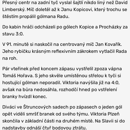
Přesný centr na zadní tyč vyslal šajtlí nikdo liný než David
Limberský. Míč doletěl až k Janu Kopicovi, který trochu se
štěstím propálil gólmana Radu.
Do kabin hráči odcházeli po gólech Kopice a Procházky za
stavu 3:0.
V 91. minutě si naskočil na centrovaný míč Jan Kovařík.
Jeho rybičku krásným reflexivním zákrokem vytlačil Rada
na roh.
Pár vteřinek před koncem zápasu vystřelil zpoza vápna
Tomáš Hořava. S jeho skvěle umístěnou střelou k tyči si
hostující gólman neporadil. Viktoria navýšila již na 4:0,
avšak na bůra nedosáhla, rozhodčí hned po vstřelení
branky hvízdl konec.
Diváci ve Štruncových sadech po zápasech o jeden gól
opět viděli smršť branek od svého týmu. Viktoria Plzeň
skončila v základní části na druhém místě. Na Slavii si do
nadstavby odnáší čtyř bodovou ztrátu.