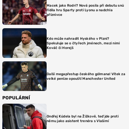
Macek jako Rodri? Nová posila při debutu snů
řídila hru Sparty proti Lyonu a nadchla
příznivce
Kdo může nahradit Hyského v Plzni?
Spekuluje se o čtyřech jménech, mezi nimi
Kováč či Horejš
Další megapřestup českého gólmana! Vítek za
velké peníze opouští Manchester United
POPULÁRNÍ
Ondřej Kúdela byl na Žižkově, teď jde proti
němu jako asistent trenéra s Vlašimí