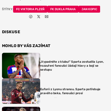
ŠTÍTKY:
FC VIKTORIA PLZEŇ
FK DUKLA PRAHA
JAN KOPIC
DISKUSE
MOHLO BY VÁS ZAJÍMAT
„Vypadněte z klubu!“ Sparta zostudila Lyon,
rozzuření fanoušci žádají hlavy a bojí se
sestupu
Euforii z Lyonu stranou. Sparta potřebuje
pravého beka, fanoušci prosí