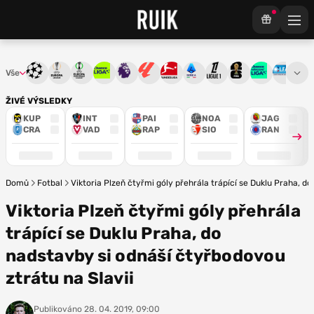
Vše
Liga mistrů
Evropská liga
Konferenční liga
Chance liga
Premier League
La Liga
Bundesliga
Serie A
Ligue 1
Mistrovství světa
Chance Národ
3. ČFL
M
ŽIVÉ VÝSLEDKY
KUP
INT
PAI
NOA
JAG
CRA
VAD
RAP
SIO
RAN
Domů
Fotbal
Viktoria Plzeň čtyřmi góly přehrála trápící se Duklu Praha, d
Viktoria Plzeň čtyřmi góly přehrála
trápící se Duklu Praha, do
nadstavby si odnáší čtyřbodovou
ztrátu na Slavii
Publikováno
28. 04. 2019, 09:00