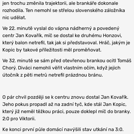
jen trochu změnila trajektorii, ale brankáře dokonale
rozhodila. Ten nemohl se střelou slovenského záložníka
nic udělat.
Ve 22. minutě vyslal do vápna nádherný a povedený
centr Jan Kovařík, míč se dostal ke druhému Honzovi,
který balon netrefil, tak jak si představoval. Hráč, jakým je
Kopic by takové příležitosti měl proměňovat.
Ve 32. minutě se sám před otevřenou brankou ocitl Tomáš
Chorý. Diváci nemohli věřit vlastním očím, když jejich
útočník z pěti metrů netrefil prázdnou bránu.
O pár chvil později se k centru znovu dostal Jan Kovařík.
Jeho pokus propadl až na zadní tyč, kde stál Jan Kopic,
který již neměl těžkou práci, pouze doklepl míč do branky.
2:0 pro Viktorii.
Ke konci první půle domácí navýšili stav utkání na 3:0.