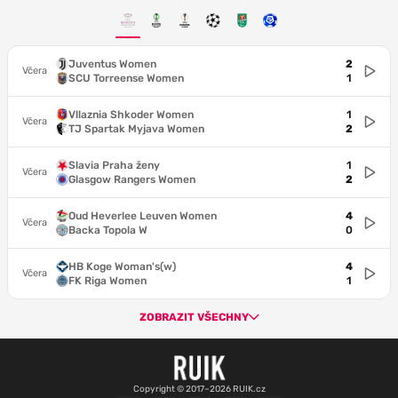
Juventus Women
2
Včera
SCU Torreense Women
1
Vllaznia Shkoder Women
1
Včera
TJ Spartak Myjava Women
2
Slavia Praha ženy
1
Včera
Glasgow Rangers Women
2
Oud Heverlee Leuven Women
4
Včera
Backa Topola W
0
HB Koge Woman's(w)
4
Včera
FK Riga Women
1
ZOBRAZIT VŠECHNY
Copyright © 2017–2026 RUIK.cz