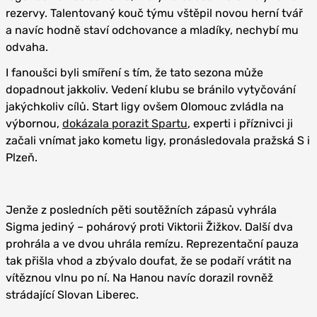
rezervy. Talentovaný kouč týmu vštěpil novou herní tvář
a navíc hodně staví odchovance a mladíky, nechybí mu
odvaha.
I fanoušci byli smíření s tím, že tato sezona může
dopadnout jakkoliv. Vedení klubu se bránilo vytyčování
jakýchkoliv cílů. Start ligy ovšem Olomouc zvládla na
výbornou,
dokázala porazit Spartu
, experti i příznivci ji
začali vnímat jako kometu ligy, pronásledovala pražská S i
Plzeň.
Jenže z posledních pěti soutěžních zápasů vyhrála
Sigma jediný – pohárový proti Viktorii Žižkov. Další dva
prohrála a ve dvou uhrála remízu. Reprezentační pauza
tak přišla vhod a zbývalo doufat, že se podaří vrátit na
vítěznou vlnu po ní. Na Hanou navíc dorazil rovněž
strádající Slovan Liberec.