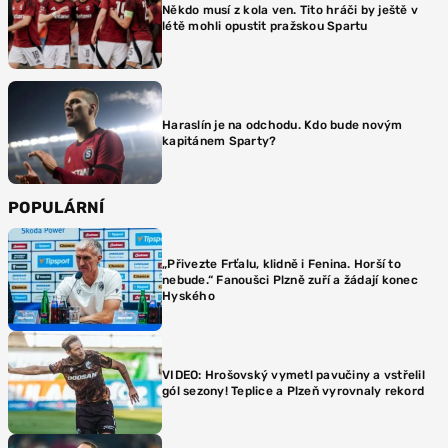
Někdo musí z kola ven. Tito hráči by ještě v
létě mohli opustit pražskou Spartu
Haraslín je na odchodu. Kdo bude novým
kapitánem Sparty?
POPULÁRNÍ
„Přivezte Frťalu, klidně i Fenina. Horší to
nebude.“ Fanoušci Plzně zuří a žádají konec
Hyského
VIDEO: Hrošovský vymetl pavučiny a vstřelil
gól sezony! Teplice a Plzeň vyrovnaly rekord