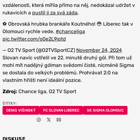
vzdálenosti, která mířila přímo na něj, nedokázal udržet v
rukavicích a
pustil ji za svá záda
.
⚽️ Obrovská hrubka brankáře Koutného! 😳 Liberec tak v
Olomouci rychle vede.
#chanceliga
pic.twitter.com/o0e2L9iqtd
— O2 TV Sport (@O2TVSportCZ)
November 24, 2024
Slovan navíc vstřelil ve 22. minutě druhý gól. Při tom už
mohl mít nadějný gólman svědomí čisté, nicméně Sigma
se dostala do velkých problémů. Prohrávat 2:0 na
vlastním hřišti není ideální pozice.
Zdroj:
Chance liga, O2 TV Sport
ŠTÍTKY:
DENIS VIŠINSKÝ
FC SLOVAN LIBEREC
SK SIGMA OLOMOUC
DISKUSE