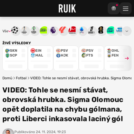
Vše
Liga mistrů
Evropská liga
Konferenční liga
Chance liga
Premier League
La Liga
Bundesliga
Serie A
Ligue 1
Mistrovství světa
Chance Národ
3. ČFL
M
ŽIVÉ VÝSLEDKY
SKN
EIN
PSV
PSV
OHL
SCP
MAL
HJK
FTS
FEN
Domů
Fotbal
VIDEO: Tohle se nesmí stávat, obrovská hrubka. Sigma Olomouc
VIDEO: Tohle se nesmí stávat,
obrovská hrubka. Sigma Olomouc
opět doplatila na chybu gólmana,
proti Liberci inkasovala laciný gól
Publikováno
24. 11. 2024, 19:23