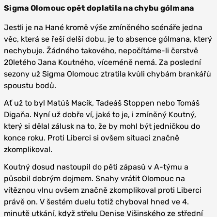
Sigma Olomouc opět doplatila na chybu gólmana
Jestli je na Hané kromě výše zmíněného scénáře jedna
věc, která se řeší delší dobu, je to absence gólmana, který
nechybuje. Žádného takového, nepočítáme-li čerstvě
20letého Jana Koutného, víceméně nemá. Za poslední
sezony už Sigma Olomouc ztratila kvůli chybám brankářů
spoustu bodů.
Ať už to byl Matúš Macík, Tadeáš Stoppen nebo Tomáš
Digaňa. Nyní už dobře ví, jaké to je, i zmíněný Koutný,
který si dělal zálusk na to, že by mohl být jedničkou do
konce roku. Proti Liberci si ovšem situaci značně
zkomplikoval.
Koutný dosud nastoupil do pěti zápasů v A-týmu a
působil dobrým dojmem. Snahy vrátit Olomouc na
vítěznou vlnu ovšem značně zkomplikoval proti Liberci
právě on. V šestém duelu totiž chyboval hned ve 4.
minutě utkání, když střelu Denise Višinského ze střední