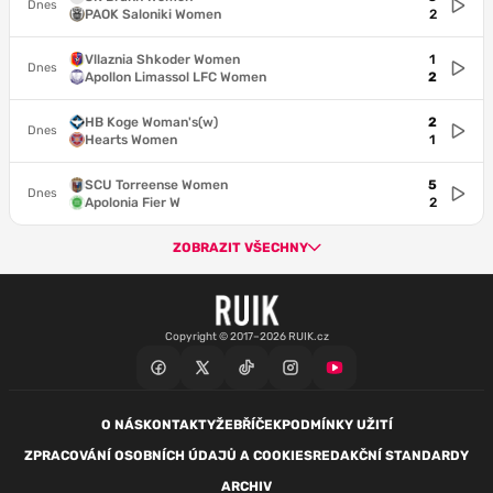
Dnes
PAOK Saloniki Women
2
Vllaznia Shkoder Women
1
Dnes
Apollon Limassol LFC Women
2
HB Koge Woman's(w)
2
Dnes
Hearts Women
1
SCU Torreense Women
5
Dnes
Apolonia Fier W
2
ZOBRAZIT VŠECHNY
Copyright © 2017–2026 RUIK.cz
O NÁS
KONTAKTY
ŽEBŘÍČEK
PODMÍNKY UŽITÍ
ZPRACOVÁNÍ OSOBNÍCH ÚDAJŮ A COOKIES
REDAKČNÍ STANDARDY
ARCHIV