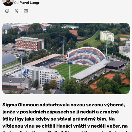
Od
Pavel Langr
Foto: SK
Sigma
Sigma Olomouc odstartovala novou sezonu výborně,
Olomouc
jenže v posledních zápasech se jí nedaří a z možné
štiky ligy jako kdyby se stával průměrný tým. Na
vítěznou vlnu se chtěli Hanáci vrátit v neděli večer, na