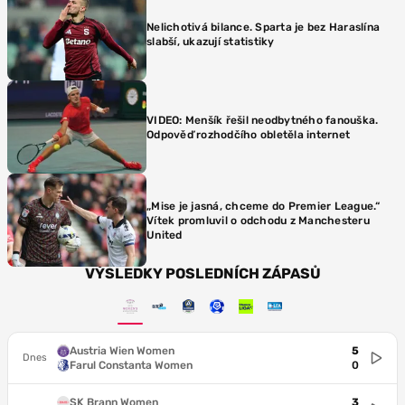
Nelichotivá bilance. Sparta je bez Haraslína
slabší, ukazují statistiky
VIDEO: Menšík řešil neodbytného fanouška.
Odpověď rozhodčího obletěla internet
„Mise je jasná, chceme do Premier League.“
Vítek promluvil o odchodu z Manchesteru
United
VÝSLEDKY POSLEDNÍCH ZÁPASŮ
Austria Wien Women
5
Dnes
Farul Constanta Women
0
SK Brann Women
3