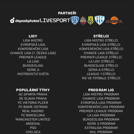
PARTNEŘI
LIGY
STŘELCI
LIGA MISTRŮ
LIGA MISTRŮ STŘELCI
EVROPSKÁ LIGA
EVROPSKÁ LIGA STŘELCI
KONFERENČNÍ LIGA
KONFERENČNÍ LIGA STŘELCI
CHANCE LIGA (1. ČESKÁ LIGA)
CHANCE LIGA STŘELCI
PREMIER LEAGUE
PREMIER LEAGUE STŘELCI
LA LIGA
LA LIGY STŘELCI
BUNDESLIGA
BUNDESLIGA STŘELCI
SERIE A
SERIA A STŘELCI
MISTROVSTVÍ SVĚTA
LEAGUE 1 STŘELCI
MS VE FOTBALE STŘELCI
POPULÁRNÍ TÝMY
PROGRAM LIG
AC SPARTA PRAHA
LIGA MISTRŮ PROGRAM
SK SLAVIA PRAHA
CHANCE LIGA PROGRAM
FC VIKTORIA PLZEŇ
EVROPSKÁ LIGA PROGRAM
FC BANÍK OSTRAVA
KONFERENČNÍ LIGA PROGRAM
REAL MADRID
PREMIER LEAGUE PROGRAM
FC BARCELONA
LA LIGA PROGRAM
MANCHESTER UNITED
BUNDESLIGA PROGRAM
ARSENAL
SERIE A PROGRAM
PSG
EXTRALIGA PROGRAM
CHELSEA
NHL PROGRAM