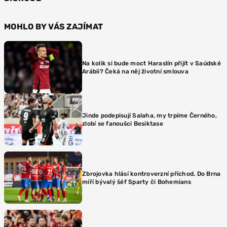
MOHLO BY VÁS ZAJÍMAT
Na kolik si bude moct Haraslín přijít v Saúdské
Arábii? Čeká na něj životní smlouva
Jinde podepisují Salaha, my trpíme Černého,
zlobí se fanoušci Besiktase
Zbrojovka hlásí kontroverzní příchod. Do Brna
míří bývalý šéf Sparty či Bohemians