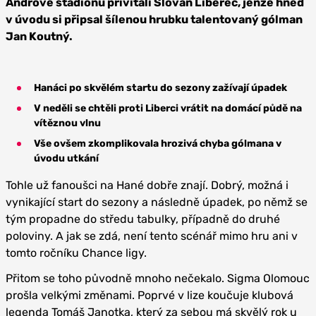
Andrově stadionu přivítali Slovan Liberec, jenže hned
v úvodu si připsal šílenou hrubku talentovaný gólman
Jan Koutný.
Hanáci po skvělém startu do sezony zažívají úpadek
V neděli se chtěli proti Liberci vrátit na domácí půdě na
vítěznou vlnu
Vše ovšem zkomplikovala hrozivá chyba gólmana v
úvodu utkání
Tohle už fanoušci na Hané dobře znají. Dobrý, možná i
vynikající start do sezony a následně úpadek, po němž se
tým propadne do středu tabulky, případně do druhé
poloviny. A jak se zdá, není tento scénář mimo hru ani v
tomto ročníku Chance ligy.
Přitom se toho původně mnoho nečekalo. Sigma Olomouc
prošla velkými změnami. Poprvé v lize koučuje klubová
legenda Tomáš Janotka, který za sebou má skvělý rok u