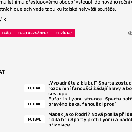
ému letnímu přestupovému období vstoupil do nového ročník
otních duelech vede tabulku italské nejvyšší soutěže.
/ X
L LEÃO
THEO HERNÁNDEZ
TURÍN FC
AT
„Vypadněte z klubu!“ Sparta zostudi
rozzuření fanoušci žádají hlavy a boj
FOTBAL
sestupu
Euforii z Lyonu stranou. Sparta pot
pravého beka, fanoušci prosí
FOTBAL
Macek jako Rodri? Nová posila při 
řídila hru Sparty proti Lyonu a nadc
FOTBAL
příznivce