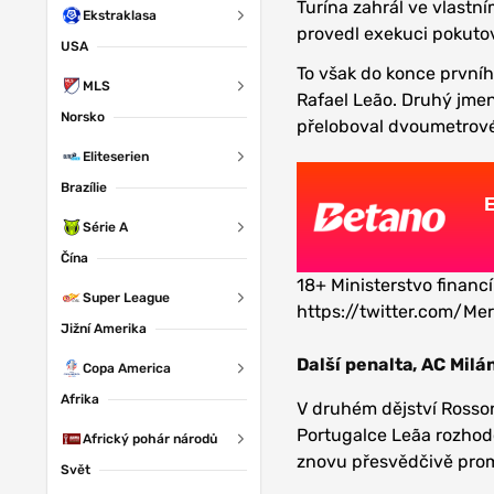
Turína zahrál ve vlastn
Ekstraklasa
provedl exekuci pokuto
USA
To však do konce první
MLS
Rafael Leão. Druhý jme
Norsko
přeloboval dvoumetrové
Eliteserien
Brazílie
Série A
Čína
18+ Ministerstvo financí
Super League
https://twitter.com/M
Jižní Amerika
Další penalta, AC Milá
Copa America
Afrika
V druhém dějství Rosson
Portugalce Leãa rozhod
Africký pohár národů
znovu přesvědčivě prom
Svět