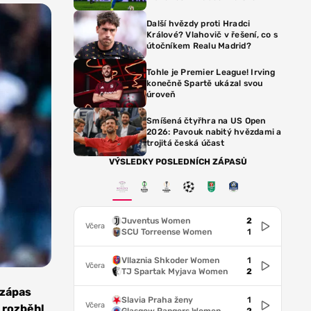
Další hvězdy proti Hradci
Králové? Vlahovič v řešení, co s
útočníkem Realu Madrid?
Tohle je Premier League! Irving
konečně Spartě ukázal svou
úroveň
Smíšená čtyřhra na US Open
2026: Pavouk nabitý hvězdami a
trojitá česká účast
VÝSLEDKY POSLEDNÍCH ZÁPASŮ
Juventus Women
2
Včera
SCU Torreense Women
1
Vllaznia Shkoder Women
1
Včera
TJ Spartak Myjava Women
2
 zápas
Slavia Praha ženy
1
Včera
o rozběhl