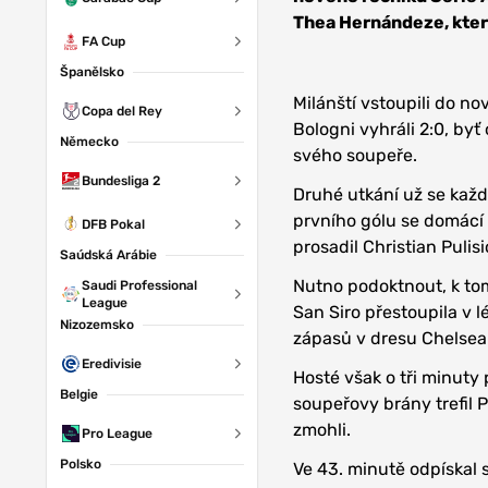
Thea Hernándeze, kter
FA Cup
Španělsko
Milánští vstoupili do no
Copa del Rey
Bologni vyhráli 2:0, by
Německo
svého soupeře.
Bundesliga 2
Druhé utkání už se ka
prvního gólu se domácí 
DFB Pokal
prosadil Christian Pulisi
Saúdská Arábie
Nutno podoktnout, k tom
Saudi Professional
League
San Siro přestoupila v l
Nizozemsko
zápasů v dresu Chelsea 
Eredivisie
Hosté však o tři minuty 
Belgie
soupeřovy brány trefil P
zmohli.
Pro League
Polsko
Ve 43. minutě odpískal 