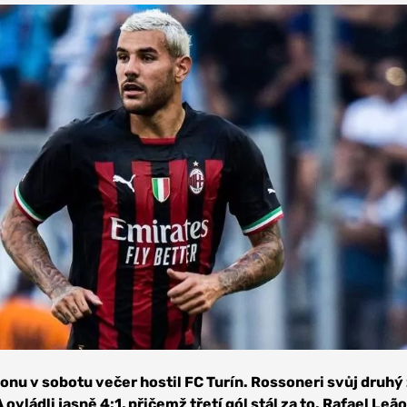
onu v sobotu večer hostil FC Turín. Rossoneri svůj druhý
ovládli jasně 4:1, přičemž třetí gól stál za to. Rafael Leã