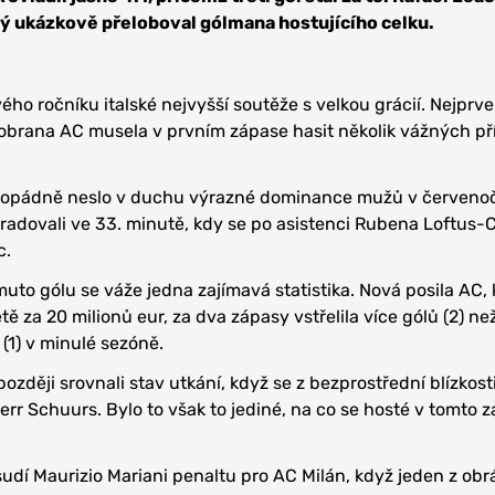
ý ukázkově přeloboval gólmana hostujícího celku.
vého ročníku italské nejvyšší soutěže s velkou grácií. Nejprv
ť obrana AC musela v prvním zápase hasit několik vážných pří
ždopádně neslo v duchu výrazné dominance mužů v červeno
radovali ve 33. minutě, kdy se po asistenci Rubena Loftus
c.
uto gólu se váže jedna zajímavá statistika. Nová posila AC, 
étě za 20 milionů eur, za dva zápasy vstřelila více gólů (2) ne
(1) v minulé sezóně.
později srovnali stav utkání, když se z bezprostřední blízkost
err Schuurs. Bylo to však to jediné, na co se hosté v tomto 
sudí Maurizio Mariani penaltu pro AC Milán, když jeden z ob