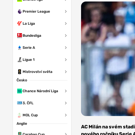
Premier League
La Liga
Bundesliga
Serie A
Ligue 1
Mistrovství světa
Česko
Chance Národní Liga
3. ČFL
MOL Cup
Zdroj:
Anglie
Jordan
AC Milán na svém stadi
Bajo
nového ročníku Serie A 
Carabao Cup