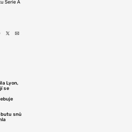
u Serie A
la Lyon,
í se
řebuje
debutu snů
hla