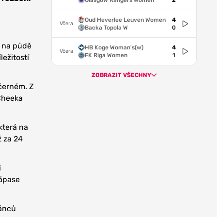
Glasgow Rangers Women
2
Oud Heverlee Leuven Women
4
Včera
Backa Topola W
0
e na půdě
HB Koge Woman's(w)
4
Včera
FK Riga Women
1
ležitostí
ZOBRAZIT VŠECHNY
černém. Z
-Cheeka
která na
ž za 24
i
zápase
ránců