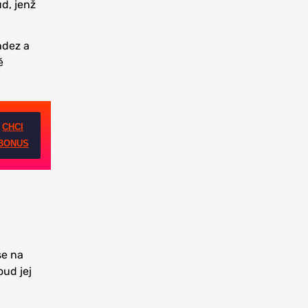
d, jenž
ndez a
ě
CHCI
BONUS
se na
ud jej