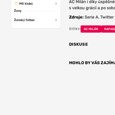
AC Milán i díky úspěšn
MS klubů
s velkou grácií a po sob
Ženy
Zdroje:
Serie A, Twitter 
Ženský fotbal
ŠTÍTKY:
AC MILÁN
RAFAE
DISKUSE
MOHLO BY VÁS ZAJÍM