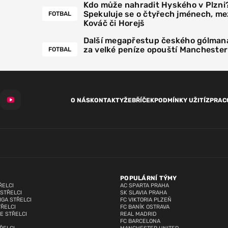
Kdo může nahradit Hyského v Plzni
Spekuluje se o čtyřech jménech, mez
FOTBAL
Kováč či Horejš
Další megapřestup českého gólmana
za velké peníze opouští Manchester
FOTBAL
O NÁS
KONTAKTY
ŽEBŘÍČEK
PODMÍNKY UŽITÍ
ZPRAC
POPULÁRNÍ TÝMY
ŘELCI
AC SPARTA PRAHA
 STŘELCI
SK SLAVIA PRAHA
IGA STŘELCI
FC VIKTORIA PLZEŇ
TŘELCI
FC BANÍK OSTRAVA
E STŘELCI
REAL MADRID
FC BARCELONA