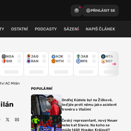
PŘIHLÁSIT SE
TY
OSTATNÍ
PODCASTY
SÁZENÍ
NAPIŠ ČLÁNEK
NOA
JAG
HJK
JAB
MTA
SIO
RAN
MTH
RFS
SOF
tví AC Milán
POPULÁRNÍ
Ondřej Kúdela byl na Žižkově,
ilán
teď jde proti němu jako asistent
trenéra s Vlašimí
Český reprezentant, nový Neuer
nebo kat Slavie. Na koho se
může těšit Hradec Králové?