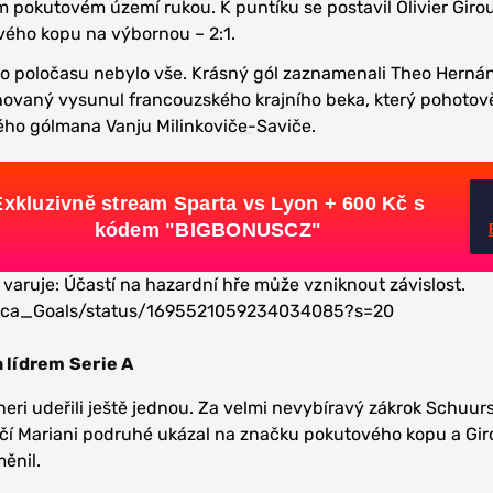
ím pokutovém území rukou. K puntíku se postavil Olivier Girou
vého kopu na výbornou – 2:1.
ho poločasu nebylo vše. Krásný gól zaznamenali Theo Herná
novaný vysunul francouzského krajního beka, který pohotov
ho gólmana Vanju Milinkoviče-Saviče.
Exkluzivně stream Sparta vs Lyon + 600 Kč s
kódem "BIGBONUSCZ"
 varuje: Účastí na hazardní hře může vzniknout závislost.
erca_Goals/status/1695521059234034085?s=20
n lídrem Serie A
eri udeřili ještě jednou. Za velmi nevybíravý zákrok Schuur
čí Mariani podruhé ukázal na značku pokutového kopu a Giro
ěnil.