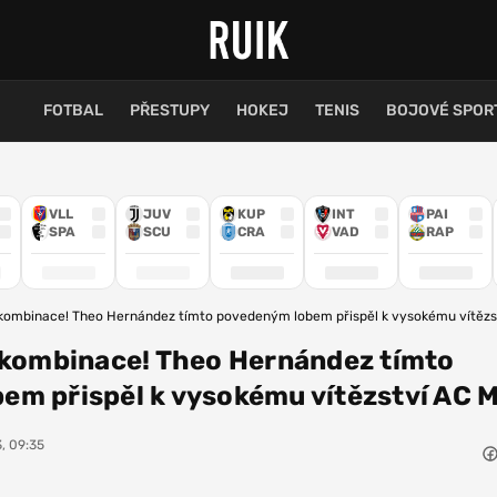
FOTBAL
PŘESTUPY
HOKEJ
TENIS
BOJOVÉ SPOR
VLL
JUV
KUP
INT
PAI
SPA
SCU
CRA
VAD
RAP
 kombinace! Theo Hernández tímto povedeným lobem přispěl k vysokému vítězs
a kombinace! Theo Hernández tímto
m přispěl k vysokému vítězství AC M
, 09:35