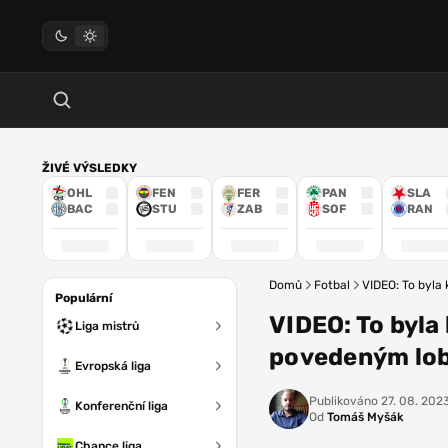
ŽIVÉ VÝSLEDKY
OHL
FEN
FER
PAN
SLA
BAC
STU
ZAB
SOF
RAN
Domů
Fotbal
VIDEO: To byla
Populární
VIDEO: To byl
Liga mistrů
povedeným lobe
Evropská liga
Publikováno
27. 08. 2023
Konferenční liga
Od
Tomáš Myšák
Chance liga