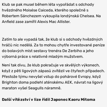
Klub se pak musel během léta vypořádat s odchody
hvězdného Moisése Caiceda, kterého společně s
Robertem Sánchezem vykoupila londýnská Chelsea. Na
Anfield zase zamířil Alexis Mac Allister.
Zatím to ale vypadá tak, že klub si s odchody hvězdných
hráčů nic nedělá. Za to mohou chytře investované peníze
do bolavých míst sestavy trenéra De Zerbiho a jeho
výborná práce s relativně mladým mužstvem.
Není tak divu, že klub pokračuje ve skvělých výkonech,
když z pěti ligových zápasů zvítězil ve čtyřech případech.
Přestože týmu nevyšel vstup do pohárové Evropy, když
Brighton doma podlehl aténskému AEK, návrat na ligový
maraton vyšel Seagulls náramně.
Další vítězství v lize řídil Japonec Kaoru Mitoma