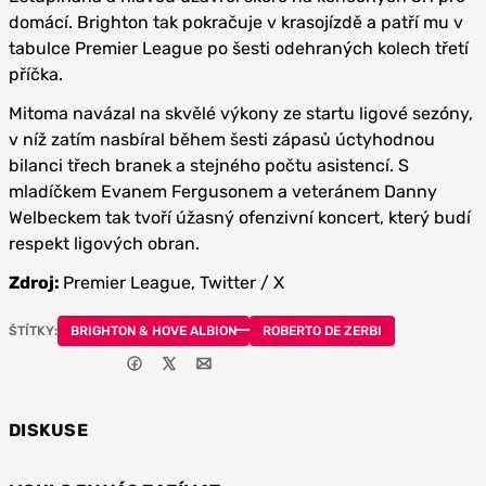
domácí. Brighton tak pokračuje v krasojízdě a patří mu v
tabulce Premier League po šesti odehraných kolech třetí
příčka.
Mitoma navázal na skvělé výkony ze startu ligové sezóny,
v níž zatím nasbíral během šesti zápasů úctyhodnou
bilanci třech branek a stejného počtu asistencí. S
mladíčkem Evanem Fergusonem a veteránem Danny
Welbeckem tak tvoří úžasný ofenzivní koncert, který budí
respekt ligových obran.
Zdroj:
Premier League, Twitter / X
ŠTÍTKY:
BRIGHTON & HOVE ALBION
ROBERTO DE ZERBI
DISKUSE