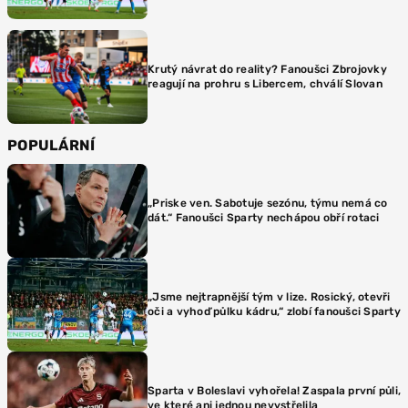
Krutý návrat do reality? Fanoušci Zbrojovky
reagují na prohru s Libercem, chválí Slovan
POPULÁRNÍ
„Priske ven. Sabotuje sezónu, týmu nemá co
dát.“ Fanoušci Sparty nechápou obří rotaci
„Jsme nejtrapnější tým v lize. Rosický, otevři
oči a vyhoď půlku kádru,“ zlobí fanoušci Sparty
Sparta v Boleslavi vyhořela! Zaspala první půli,
ve které ani jednou nevystřelila