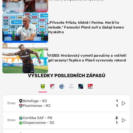
„Přivezte Frťalu, klidně i Fenina. Horší to
nebude.“ Fanoušci Plzně zuří a žádají konec
Hyského
VIDEO: Hrošovský vymetl pavučiny a vstřelil
gól sezony! Teplice a Plzeň vyrovnaly rekord
VÝSLEDKY POSLEDNÍCH ZÁPASŮ
Botafogo - RJ
1
Dnes
Fluminense - RJ
1
Coritiba SAF - PR
2
Dnes
Chapecoense - SC
1