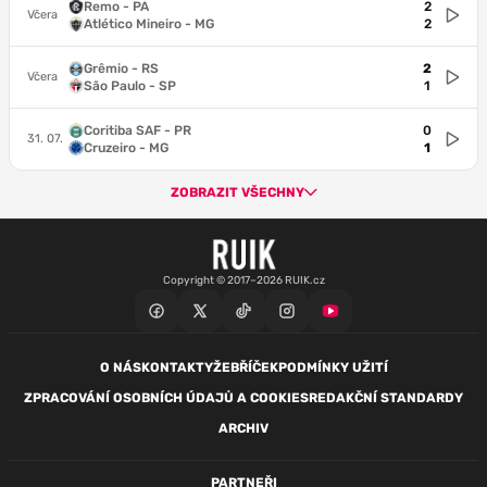
Remo - PA
2
Včera
Atlético Mineiro - MG
2
Grêmio - RS
2
Včera
São Paulo - SP
1
Coritiba SAF - PR
0
31. 07.
Cruzeiro - MG
1
ZOBRAZIT VŠECHNY
Copyright © 2017–2026 RUIK.cz
O NÁS
KONTAKTY
ŽEBŘÍČEK
PODMÍNKY UŽITÍ
ZPRACOVÁNÍ OSOBNÍCH ÚDAJŮ A COOKIES
REDAKČNÍ STANDARDY
ARCHIV
PARTNEŘI