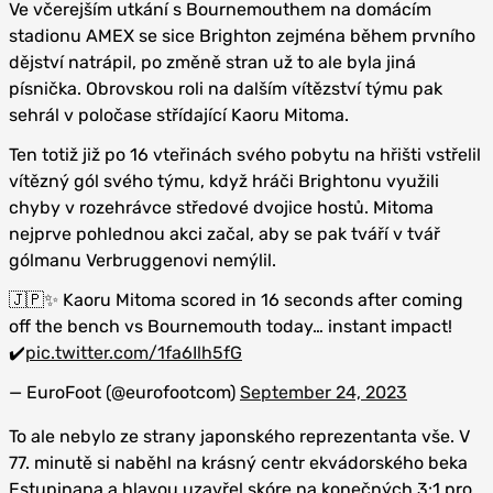
Ve včerejším utkání s Bournemouthem na domácím
stadionu AMEX se sice Brighton zejména během prvního
dějství natrápil, po změně stran už to ale byla jiná
písnička. Obrovskou roli na dalším vítězství týmu pak
sehrál v poločase střídající Kaoru Mitoma.
Ten totiž již po 16 vteřinách svého pobytu na hřišti vstřelil
vítězný gól svého týmu, když hráči Brightonu využili
chyby v rozehrávce středové dvojice hostů. Mitoma
nejprve pohlednou akci začal, aby se pak tváří v tvář
gólmanu Verbruggenovi nemýlil.
🇯🇵✨ Kaoru Mitoma scored in 16 seconds after coming
off the bench vs Bournemouth today… instant impact!
✔️
pic.twitter.com/1fa6Ilh5fG
— EuroFoot (@eurofootcom)
September 24, 2023
To ale nebylo ze strany japonského reprezentanta vše. V
77. minutě si naběhl na krásný centr ekvádorského beka
Estupinana a hlavou uzavřel skóre na konečných 3:1 pro