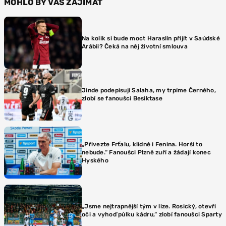
MOHLO BY VÁS ZAJÍMAT
Na kolik si bude moct Haraslín přijít v Saúdské
Arábii? Čeká na něj životní smlouva
Jinde podepisují Salaha, my trpíme Černého,
zlobí se fanoušci Besiktase
„Přivezte Frťalu, klidně i Fenina. Horší to
nebude.“ Fanoušci Plzně zuří a žádají konec
Hyského
„Jsme nejtrapnější tým v lize. Rosický, otevři
oči a vyhoď půlku kádru,“ zlobí fanoušci Sparty