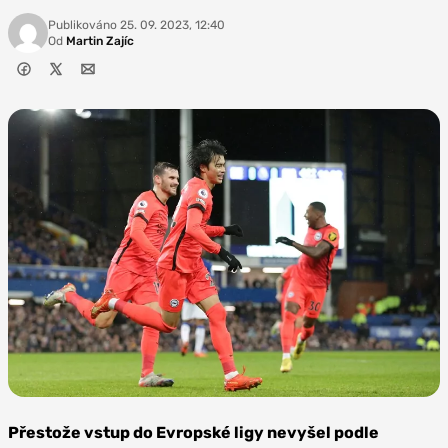
Publikováno
25. 09. 2023, 12:40
Od
Martin Zajíc
Zdroj:
Depositphotos
Přestože vstup do Evropské ligy nevyšel podle