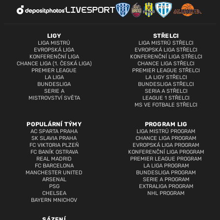
LIGY
STŘELCI
LIGA MISTRŮ
LIGA MISTRŮ STŘELCI
EVROPSKÁ LIGA
EVROPSKÁ LIGA STŘELCI
KONFERENČNÍ LIGA
KONFERENČNÍ LIGA STŘELCI
CHANCE LIGA (1. ČESKÁ LIGA)
CHANCE LIGA STŘELCI
PREMIER LEAGUE
PREMIER LEAGUE STŘELCI
LA LIGA
LA LIGY STŘELCI
BUNDESLIGA
BUNDESLIGA STŘELCI
SERIE A
SERIA A STŘELCI
MISTROVSTVÍ SVĚTA
LEAGUE 1 STŘELCI
MS VE FOTBALE STŘELCI
POPULÁRNÍ TÝMY
PROGRAM LIG
AC SPARTA PRAHA
LIGA MISTRŮ PROGRAM
SK SLAVIA PRAHA
CHANCE LIGA PROGRAM
FC VIKTORIA PLZEŇ
EVROPSKÁ LIGA PROGRAM
FC BANÍK OSTRAVA
KONFERENČNÍ LIGA PROGRAM
REAL MADRID
PREMIER LEAGUE PROGRAM
FC BARCELONA
LA LIGA PROGRAM
MANCHESTER UNITED
BUNDESLIGA PROGRAM
ARSENAL
SERIE A PROGRAM
PSG
EXTRALIGA PROGRAM
CHELSEA
NHL PROGRAM
BAYERN MNICHOV
SÁZENÍ