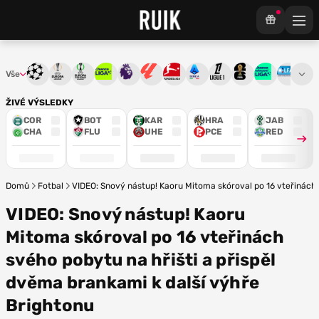
Vše
Liga mistrů
Evropská liga
Konferenční liga
Chance liga
Premier League
La Liga
Bundesliga
Serie A
Ligue 1
Mistrovství světa
Chance Národ
3. ČFL
M
ŽIVÉ VÝSLEDKY
COR
BOT
KAR
HRA
JAB
CHA
FLU
UHE
PCE
RED
Domů
Fotbal
VIDEO: Snový nástup! Kaoru Mitoma skóroval po 16 vteřinách 
VIDEO: Snový nástup! Kaoru
Mitoma skóroval po 16 vteřinách
svého pobytu na hřišti a přispěl
dvěma brankami k další výhře
Brightonu