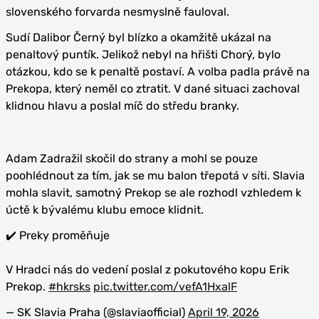
slovenského forvarda nesmyslně fauloval.
Sudí Dalibor Černý byl blízko a okamžitě ukázal na
penaltový puntík. Jelikož nebyl na hřišti Chorý, bylo
otázkou, kdo se k penaltě postaví. A volba padla právě na
Prekopa, který neměl co ztratit. V dané situaci zachoval
klidnou hlavu a poslal míč do středu branky.
Adam Zadražil skočil do strany a mohl se pouze
poohlédnout za tím, jak se mu balon třepotá v síti. Slavia
mohla slavit, samotný Prekop se ale rozhodl vzhledem k
úctě k bývalému klubu emoce klidnit.
✔️ Preky proměňuje
V Hradci nás do vedení poslal z pokutového kopu Erik
Prekop.
#hkrsks
pic.twitter.com/vefA1HxalF
— SK Slavia Praha (@slaviaofficial)
April 19, 2026