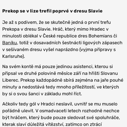
Prekop se v lize trefil poprvé v dresu Slavie
Je až s podivem, že se skutečně jedná o první trefu
Prekopa v dresu Slavie. Hráč, který mimo Hradec v
minulosti oblékal v České republice dres Bohemians či
Baníku
, totiž v dosavadních šestnácti ligových zápasech
v sešívaném dresu vyšel naprázdno (vyjma přípravy s
Karlsruhe).
Na svém kontě má pouze jedinou asistenci, kterou si
připsal ve druhé polovině měsíce září na hřišti Slovanu
Liberec. Prekop každopádně sbírá zejména na jaře pouhé
minuty a nedostává tedy mnoho příležitostí, ve kterých
by si o svou šanci v základu mohl říct.
Ačkoliv tedy gól v Hradci neslavil, uvnitř se mu muselo
pořádně ulevit. V osmadvaceti letech rozhodně nechce
být hráčem, který bude pouze sledovat své spoluhráče,
kterak slaví důležitá vítězství, zatímco on ztrácí