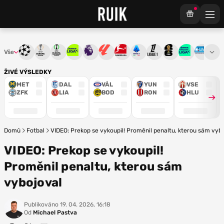
Vše
Liga mistrů
Evropská liga
Konferenční liga
Chance liga
Premier League
La Liga
Bundesliga
Serie A
Ligue 1
Mistrovství světa
Chance Národ
3. ČFL
M
ŽIVÉ VÝSLEDKY
MET
DAL
VÅL
YUN
VSE
ZFK
LIA
BOD
RON
HLU
Domů
Fotbal
VIDEO: Prekop se vykoupil! Proměnil penaltu, kterou sám vyb
VIDEO: Prekop se vykoupil!
Proměnil penaltu, kterou sám
vybojoval
Publikováno
19. 04. 2026, 16:18
Od
Michael Pastva