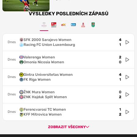
VÝSLEDKY POSLEDNÍCH ZÁPASŮ
SFK 2000 Sarajevo Women
4
Dnes
Racing FC Union Luxembourg
1
Valerenga Women
2
Dnes
Omonia Nicosia Women
0
Gintra Universitetas Women
4
Dnes
FK Riga Women
1
ŽNK Mura Women
0
Dnes
ZNK Hajduk Split Women
2
Ferencvarosi TC Women
1
Dnes
KFF Mitrovica Women
2
ZOBRAZIT VŠECHNY