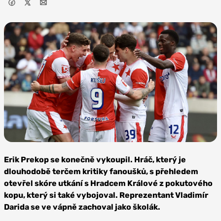
Foto: SK
Slavia Praha
Erik Prekop se konečně vykoupil. Hráč, který je
dlouhodobě terčem kritiky fanoušků, s přehledem
otevřel skóre utkání s Hradcem Králové z pokutového
kopu, který si také vybojoval. Reprezentant Vladimír
Darida se ve vápně zachoval jako školák.