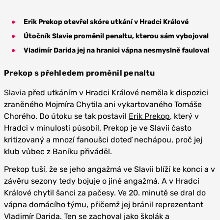
Erik Prekop otevřel skóre utkání v Hradci Králové
Útočník Slavie proměnil penaltu, kterou sám vybojoval
Vladimír Darida jej na hranici vápna nesmyslně fauloval
Prekop s přehledem proměnil penaltu
Slavia
před utkáním v Hradci Králové neměla k dispozici
zraněného Mojmíra Chytila ani vykartovaného Tomáše
Chorého. Do útoku se tak postavil
Erik Prekop
, který v
Hradci v minulosti působil. Prekop je ve Slavii často
kritizovaný a mnozí fanoušci doteď nechápou, proč jej
klub vůbec z Baníku přiváděl.
Prekop tuší, že se jeho angažmá ve Slavii blíží ke konci a v
závěru sezony tedy bojuje o jiné angažmá. A v Hradci
Králové chytil šanci za pačesy. Ve 20. minutě se dral do
vápna domácího týmu, přičemž jej bránil reprezentant
Vladimír Darida. Ten se zachoval jako školák a