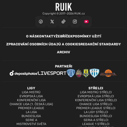
Copyright © 2017–2026 RUIK.cz
O NÁS
KONTAKTY
ŽEBŘÍČEK
PODMÍNKY UŽITÍ
ZPRACOVÁNÍ OSOBNÍCH ÚDAJŮ A COOKIES
REDAKČNÍ STANDARDY
ARCHIV
PARTNEŘI
LIGY
STŘELCI
LIGA MISTRŮ
LIGA MISTRŮ STŘELCI
EVROPSKÁ LIGA
EVROPSKÁ LIGA STŘELCI
KONFERENČNÍ LIGA
KONFERENČNÍ LIGA STŘELCI
CHANCE LIGA (1. ČESKÁ LIGA)
CHANCE LIGA STŘELCI
PREMIER LEAGUE
PREMIER LEAGUE STŘELCI
LA LIGA
LA LIGY STŘELCI
BUNDESLIGA
BUNDESLIGA STŘELCI
SERIE A
SERIA A STŘELCI
MISTROVSTVÍ SVĚTA
LEAGUE 1 STŘELCI