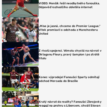
VIDEO: Menšík řešil neodbytného fanouška.
Odpověď rozhodčího obletěla internet
„Mise je jasná, chceme do Premier League.“
Vítek promluvil o odchodu z Manchesteru
United
Z rivalů spojenci. Vémolu chystá na návrat v
Oktagonu Fleury, pravý šampion i po ztrátě
titulu
Konec výprodeje! Fanoušci Sparty odmítají
odchod Mercada do Brazílie
Krutý návrat do reality? Fanoušci Zbrojovky
reagují na prohru s Libercem, chválí Slovan