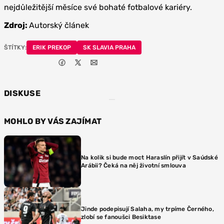
nejdůležitější měsíce své bohaté fotbalové kariéry.
Zdroj:
Autorský článek
ŠTÍTKY:
ERIK PREKOP
SK SLAVIA PRAHA
DISKUSE
MOHLO BY VÁS ZAJÍMAT
Na kolik si bude moct Haraslín přijít v Saúdské
Arábii? Čeká na něj životní smlouva
Jinde podepisují Salaha, my trpíme Černého,
zlobí se fanoušci Besiktase