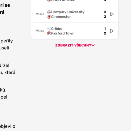
Grays Athletic
5
ri se
rá
Hartpury University
0
Včera
Cirencester
2
Cribbs
1
Včera
Fairford Town
2
upeřily
ZOBRAZIT VŠECHNY
useli
držel
u, která
ků.
apei
bjevilo