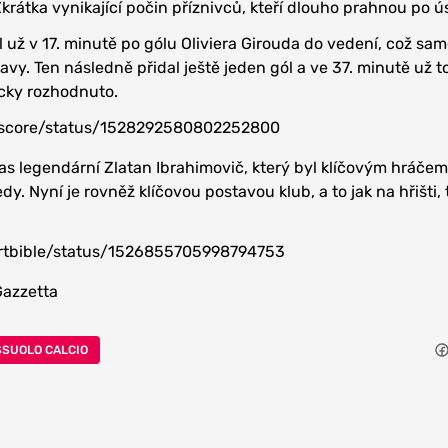
Zkrátka vynikající počin příznivců, kteří dlouho prahnou po 
l už v 17. minutě po gólu Oliviera Girouda do vedení, což sa
y. Ten následně přidal ještě jeden gól a ve 37. minutě už to
icky rozhodnuto.
ivescore/status/1528292580802252800
pas legendární Zlatan Ibrahimovič, který byl klíčovým hráče
edy. Nyní je rovněž klíčovou postavou klub, a to jak na hřišti
portbible/status/1526855705998794753
Gazzetta
SSUOLO CALCIO