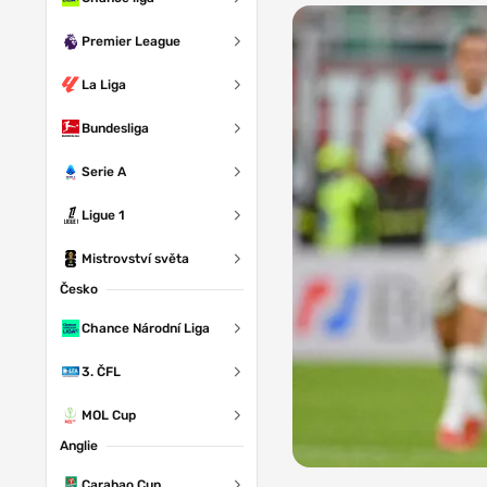
Premier League
La Liga
Bundesliga
Serie A
Ligue 1
Mistrovství světa
Česko
Chance Národní Liga
3. ČFL
MOL Cup
Anglie
Zdroj:
Carabao Cup