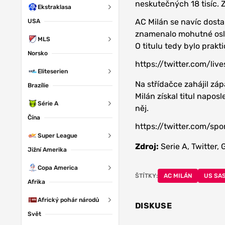
neskutečných 18 tisíc. 
Ekstraklasa
AC Milán se navíc dosta
USA
znamenalo mohutné oslav
MLS
O titulu tedy bylo prakt
Norsko
https://twitter.com/l
Eliteserien
Na střídačce zahájil zá
Brazílie
Milán získal titul naposl
Série A
něj.
Čína
https://twitter.com/s
Super League
Zdroj:
Serie A, Twitter, 
Jižní Amerika
Copa America
ŠTÍTKY:
AC MILÁN
US SA
Afrika
Africký pohár národů
DISKUSE
Svět