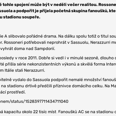
ně tohle spojení může být v neděli večer realitou. Rossone
ssuola a podpořit je přijela početná skupina fanoušků, kte
nu stadionu soupeře.
rie A slibovalo pořádné drama. Na dálku spolu totiž o titul so
er. Rossoneri potřebovali neprohrát v Sassuolu, Nerazzurri m
a vyhrát doma nad Sampdorií.
posledy v roce 2011. Dobře si vedl i v minulé sezoně, dlouho 
té přišla série nekonzistentních výkonů a skvělá forma Inter
 Itálie stali Nerazzurri.
pitelně vydalo do Sassuola podpořit nemalé množství fanouš
a stadionu drtivě předčili příznivce domácího celku. Na M
ácí prostředí.
iyenem/status/1528397711434711040
 kapacitu okolo 22 tisíc míst. Fanoušků AC se na stadionu o