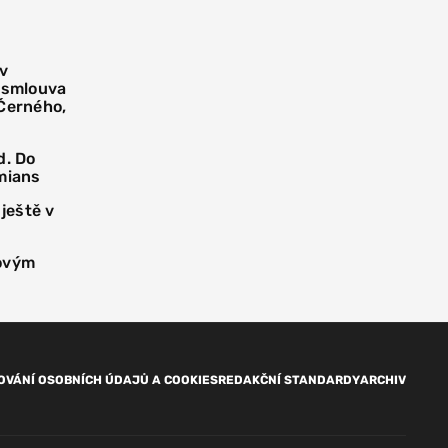
 v
í smlouva
 Černého,
d. Do
mians
 ještě v
novým
OVÁNÍ OSOBNÍCH ÚDAJŮ A COOKIES
REDAKČNÍ STANDARDY
ARCHIV