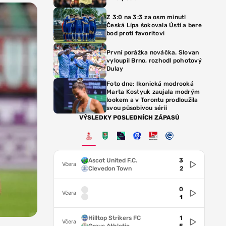
Z 3:0 na 3:3 za osm minut!
Česká Lípa šokovala Ústí a bere
bod proti favoritovi
První porážka nováčka. Slovan
vyloupil Brno, rozhodl pohotový
Dulay
Foto dne: Ikonická modrooká
Marta Kostyuk zaujala modrým
lookem a v Torontu prodloužila
svou působivou sérii
VÝSLEDKY POSLEDNÍCH ZÁPASŮ
Ascot United F.C.
3
Včera
Clevedon Town
2
0
Včera
1
Hilltop Strikers FC
1
Včera