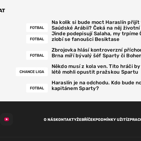
AT
Na kolik si bude moct Haraslín přijít
Saúdské Arábii? Čeká na něj životn
FOTBAL
Jinde podepisují Salaha, my trpíme
zlobí se fanoušci Besiktase
FOTBAL
Zbrojovka hlásí kontroverzní přícho
Brna míří bývalý šéf Sparty či Bohe
FOTBAL
Někdo musí z kola ven. Tito hráči by
létě mohli opustit pražskou Spartu
CHANCE LIGA
Haraslín je na odchodu. Kdo bude 
kapitánem Sparty?
FOTBAL
O NÁS
KONTAKTY
ŽEBŘÍČEK
PODMÍNKY UŽITÍ
ZPRAC