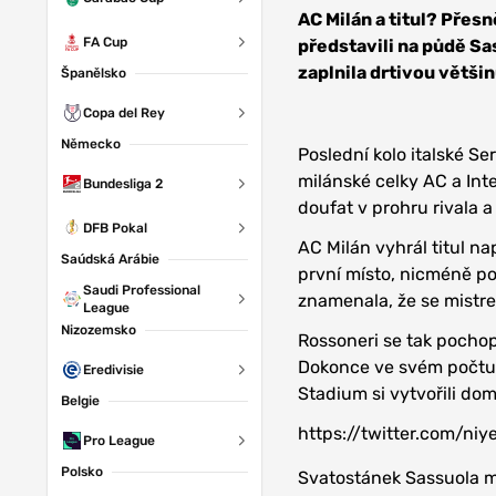
S.S.
AC Milán a titul? Přes
Lazio
FA Cup
představili na půdě Sa
zaplnila drtivou větši
Španělsko
Copa del Rey
Německo
Poslední kolo italské Se
milánské celky AC a Int
Bundesliga 2
doufat v prohru rivala 
DFB Pokal
AC Milán vyhrál titul na
Saúdská Arábie
první místo, nicméně po
Saudi Professional
znamenala, že se mistrem
League
Nizozemsko
Rossoneri se tak pocho
Dokonce ve svém počtu n
Eredivisie
Stadium si vytvořili dom
Belgie
https://twitter.com/n
Pro League
Polsko
Svatostánek Sassuola má