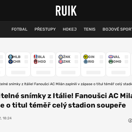
FOTBAL
PŘESTUPY
HOKEJ
TENIS
BOJOVÉ SPOR
MLB
BLA
ŽNK
GIN
VAL
CHR
HOD
ZNK
RIG
OMO
elné snímky z Itálie! Fanoušci AC Milán zaplnili v zápase o titul téměř celý stad
telné snímky z Itálie! Fanoušci AC Mil
se o titul téměř celý stadion soupeře
, 18:24