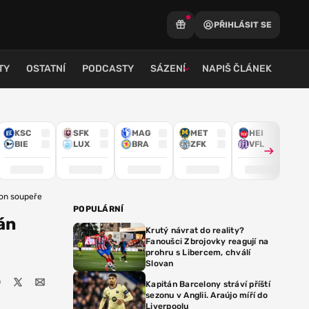
PŘIHLÁSIT SE
TY
OSTATNÍ
PODCASTY
SÁZENÍ
NAPIŠ ČLÁNEK
KSC
SFK
MAG
MET
HEI
BIE
LUX
BRA
ZFK
VFL
ion soupeře
POPULÁRNÍ
án
Krutý návrat do reality?
Fanoušci Zbrojovky reagují na
prohru s Libercem, chválí
Slovan
Kapitán Barcelony stráví příští
sezonu v Anglii. Araújo míří do
Liverpoolu