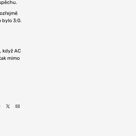
úspěchu.
mozřejmě
 bylo 3:0.
m, když AC
, tak mimo