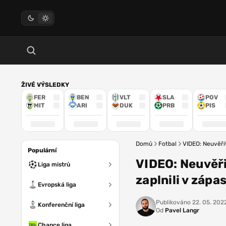
ŽIVÉ VÝSLEDKY
FER
BEN
VLT
SLA
POV
MIT
ARI
DUK
PRB
PIS
Domů
Fotbal
VIDEO: Neuvěřit
Populární
VIDEO: Neuvěři
Liga mistrů
zaplnili v zápa
Evropská liga
Publikováno
22. 05. 2022
Konferenční liga
Od
Pavel Langr
Chance liga