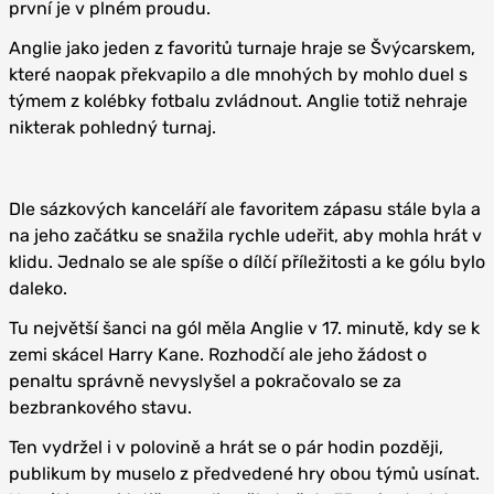
první je v plném proudu.
Anglie jako jeden z favoritů turnaje hraje se Švýcarskem,
které naopak překvapilo a dle mnohých by mohlo duel s
týmem z kolébky fotbalu zvládnout. Anglie totiž nehraje
nikterak pohledný turnaj.
Dle sázkových kanceláří ale favoritem zápasu stále byla a
na jeho začátku se snažila rychle udeřit, aby mohla hrát v
klidu. Jednalo se ale spíše o dílčí příležitosti a ke gólu bylo
daleko.
Tu největší šanci na gól měla Anglie v 17. minutě, kdy se k
zemi skácel Harry Kane. Rozhodčí ale jeho žádost o
penaltu správně nevyslyšel a pokračovalo se za
bezbrankového stavu.
Ten vydržel i v polovině a hrát se o pár hodin později,
publikum by muselo z předvedené hry obou týmů usínat.