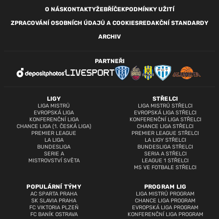
O NÁS
KONTAKTY
ŽEBŘÍČEK
PODMÍNKY UŽITÍ
ZPRACOVÁNÍ OSOBNÍCH ÚDAJŮ A COOKIES
REDAKČNÍ STANDARDY
ARCHIV
PARTNEŘI
LIGY
STŘELCI
LIGA MISTRŮ
LIGA MISTRŮ STŘELCI
EVROPSKÁ LIGA
EVROPSKÁ LIGA STŘELCI
KONFERENČNÍ LIGA
KONFERENČNÍ LIGA STŘELCI
CHANCE LIGA (1. ČESKÁ LIGA)
CHANCE LIGA STŘELCI
PREMIER LEAGUE
PREMIER LEAGUE STŘELCI
LA LIGA
LA LIGY STŘELCI
BUNDESLIGA
BUNDESLIGA STŘELCI
SERIE A
SERIA A STŘELCI
MISTROVSTVÍ SVĚTA
LEAGUE 1 STŘELCI
MS VE FOTBALE STŘELCI
POPULÁRNÍ TÝMY
PROGRAM LIG
AC SPARTA PRAHA
LIGA MISTRŮ PROGRAM
SK SLAVIA PRAHA
CHANCE LIGA PROGRAM
FC VIKTORIA PLZEŇ
EVROPSKÁ LIGA PROGRAM
FC BANÍK OSTRAVA
KONFERENČNÍ LIGA PROGRAM