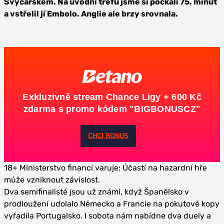
Švýcarskem. Na úvodní trefu jsme si počkali 75. minut
a vstřelil jí Embolo. Anglie ale brzy srovnala.
Exkluzivně stream Chance Ligy + 600 Kč
zdarma s promo kódem "BIGBONUSCZ"
CHCI BONUS
18+ Ministerstvo financí varuje: Účastí na hazardní hře
může vzniknout závislost.
Dva semifinalisté jsou už známi, když Španělsko v
prodloužení udolalo Německo a Francie na pokutové kopy
vyřadila Portugalsko. I sobota nám nabídne dva duely a