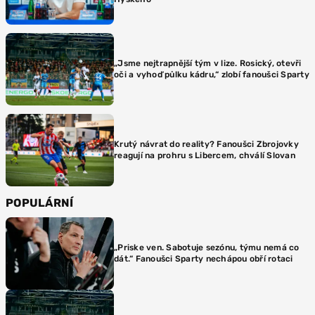
„Jsme nejtrapnější tým v lize. Rosický, otevři
oči a vyhoď půlku kádru,“ zlobí fanoušci Sparty
Krutý návrat do reality? Fanoušci Zbrojovky
reagují na prohru s Libercem, chválí Slovan
POPULÁRNÍ
„Priske ven. Sabotuje sezónu, týmu nemá co
dát.“ Fanoušci Sparty nechápou obří rotaci