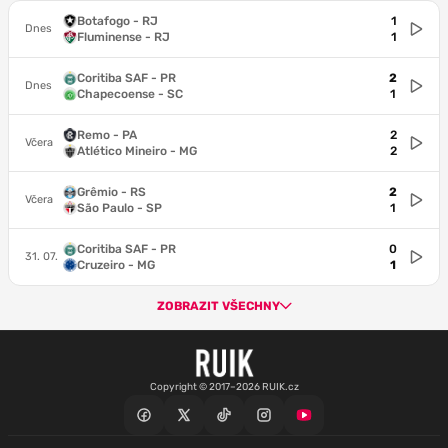
Botafogo - RJ
1
Dnes
Fluminense - RJ
1
Coritiba SAF - PR
2
Dnes
Chapecoense - SC
1
Remo - PA
2
Včera
Atlético Mineiro - MG
2
Grêmio - RS
2
Včera
São Paulo - SP
1
Coritiba SAF - PR
0
31. 07.
Cruzeiro - MG
1
ZOBRAZIT VŠECHNY
Copyright © 2017–2026 RUIK.cz