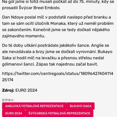
Na gól jsme si totiž museli počkat až do 75. minuty, kdy se
prosadil Švýcar Breel Embolo.
Dan Ndoye poslal míč v podstatě naslepo před branku a
tam se sám ocitl útočník Monaka, který už neměl problém
se zakončením. Konečně jsme se tedy dočkali nějakého
zajímavého momentu.
Do té doby utkání postrádalo jakékoliv šance. Anglie se
ale nevzdávala a brzy jsme se dočkali vyrovnání. Bukayo
Saka si hodil míč na levačku a přesnou střelou nedal
gólmanovi šanci. Zápas tak najednou začal bavit.
https://twitter.com/centregoals/status/18096427404114
25174
Zdroj:
EURO 2024
ŠTÍTKY:
ANGLICKÁ FOTBALOVÁ REPREZENTACE
BUKAYO SAKA
EURO 2024
ŠVÝCARSKÁ FOTBALOVÁ REPREZENTACE