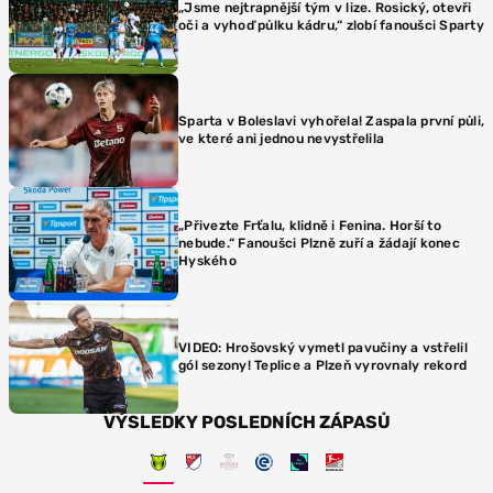
„Jsme nejtrapnější tým v lize. Rosický, otevři
oči a vyhoď půlku kádru,“ zlobí fanoušci Sparty
Sparta v Boleslavi vyhořela! Zaspala první půli,
ve které ani jednou nevystřelila
„Přivezte Frťalu, klidně i Fenina. Horší to
nebude.“ Fanoušci Plzně zuří a žádají konec
Hyského
VIDEO: Hrošovský vymetl pavučiny a vstřelil
gól sezony! Teplice a Plzeň vyrovnaly rekord
VÝSLEDKY POSLEDNÍCH ZÁPASŮ