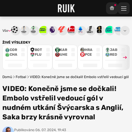
Vše
Liga mistrů
Evropská liga
Konferenční liga
Chance liga
Premier League
La Liga
Bundesliga
Serie A
Ligue 1
Mistrovství světa
Chance Národ
3. ČFL
M
ŽIVÉ VÝSLEDKY
COR
BOT
KAR
HRA
JAB
CHA
FLU
UHE
PCE
RED
Domů
Fotbal
VIDEO: Konečně jsme se dočkali! Embolo vstřelil vedoucí gól 
VIDEO: Konečně jsme se dočkali!
Embolo vstřelil vedoucí gól v
nudném utkání Švýcarska s Anglií,
Saka brzy krásně vyrovnal
Publikováno
06. 07. 2024, 19:43