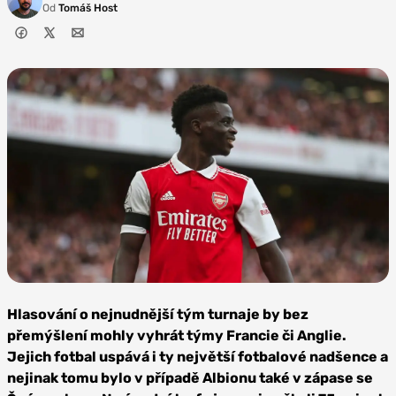
Od
Tomáš Host
Foto:
Depositphotos
Hlasování o nejnudnější tým turnaje by bez
přemýšlení mohly vyhrát týmy Francie či Anglie.
Jejich fotbal uspává i ty největší fotbalové nadšence a
nejinak tomu bylo v případě Albionu také v zápase se