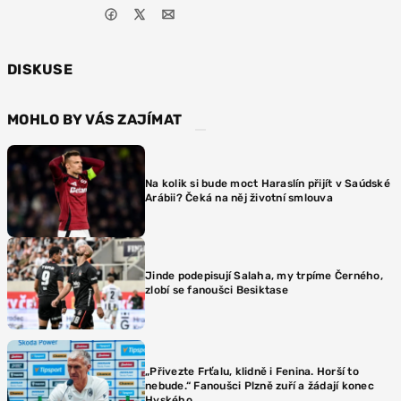
DISKUSE
MOHLO BY VÁS ZAJÍMAT
Na kolik si bude moct Haraslín přijít v Saúdské
Arábii? Čeká na něj životní smlouva
Jinde podepisují Salaha, my trpíme Černého,
zlobí se fanoušci Besiktase
„Přivezte Frťalu, klidně i Fenina. Horší to
nebude.“ Fanoušci Plzně zuří a žádají konec
Hyského