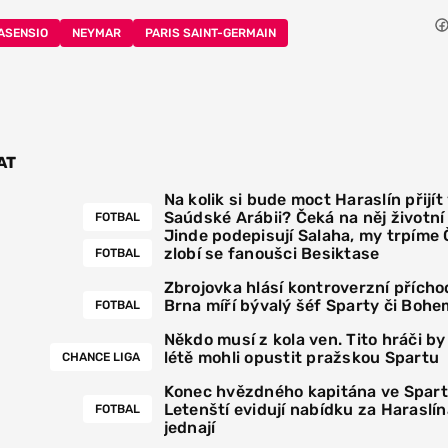
ASENSIO
NEYMAR
PARIS SAINT-GERMAIN
AT
Na kolik si bude moct Haraslín přijít
Saúdské Arábii? Čeká na něj životn
FOTBAL
Jinde podepisují Salaha, my trpíme
zlobí se fanoušci Besiktase
FOTBAL
Zbrojovka hlásí kontroverzní přícho
Brna míří bývalý šéf Sparty či Bohe
FOTBAL
Někdo musí z kola ven. Tito hráči by
létě mohli opustit pražskou Spartu
CHANCE LIGA
Konec hvězdného kapitána ve Spar
Letenští evidují nabídku za Haraslín
FOTBAL
jednají