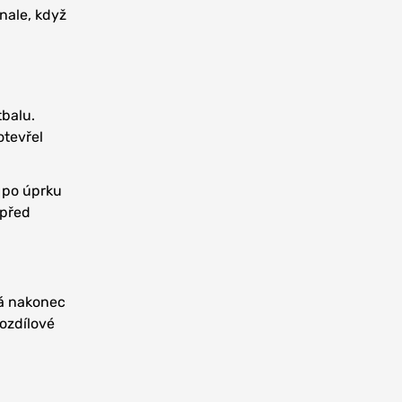
onale, když
tbalu.
otevřel
e po úprku
 před
ná nakonec
ozdílové