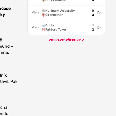
Grays Athletic
5
očase
Hartpury University
0
Včera
ský
Cirencester
2
Cribbs
1
Včera
Fairford Town
2
ně
ZOBRAZIT VŠECHNY
tmund –
emně.
lník
avil. Pak
áchá
kendu