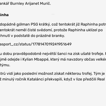
ankář Burnley Arijanet Murič.
hinha
ždopádně gólman PSG krátký, což tentokrát již Raphinha potr
entokrát neměl čisté svědomí, protože Raphinha uklízel po
utí v podstatě do prázdné branky.
ovasport_cz/status/1778147019241951649
ou dobu pravděpodobně největší šanci na zisk ušaté trofeje. 
jmě odejde i Kylian Mbappé, který má navzdory občas velk
 týmu.
trů vidí jako poslední možnost získat některou trofej. Tým j
 minulý ročník Katalánci překvapili, když v lize předčili Real