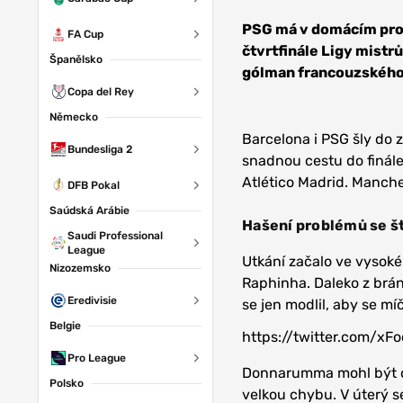
Zdroj:
Depositphotos
PSG má v domácím pros
FA Cup
čtvrtfinále Ligy mistrů
Španělsko
gólman francouzského
Copa del Rey
Německo
Barcelona i PSG šly do 
Bundesliga 2
snadnou cestu do finále
Atlético Madrid. Manche
DFB Pokal
Saúdská Arábie
Hašení problémů se š
Saudi Professional
League
Utkání začalo ve vysoké
Nizozemsko
Raphinha. Daleko z brán
Eredivisie
se jen modlil, aby se m
Belgie
https://twitter.com/xF
Pro League
Donnarumma mohl být da
Polsko
velkou chybu. V úterý s