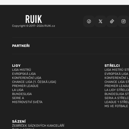
Copyright © 2017–2026 RUIK.cz
PARTNEŘI
LIGY
STŘELCI
LIGA MISTRŮ
LIGA MISTRŮ ST
EVROPSKÁ LIGA
EVROPSKÁ LIGA
KONFERENČNÍ LIGA
KONFERENČNÍ L
CHANCE LIGA (1. ČESKÁ LIGA)
CHANCE LIGA S
PREMIER LEAGUE
PREMIER LEAGU
LA LIGA
LA LIGY STŘELCI
BUNDESLIGA
BUNDESLIGA ST
SERIE A
SERIA A STŘELC
MISTROVSTVÍ SVĚTA
LEAGUE 1 STŘEL
MS VE FOTBALE
SÁZENÍ
ŽEBŘÍČEK SÁZKOVÝCH KANCELÁŘÍ