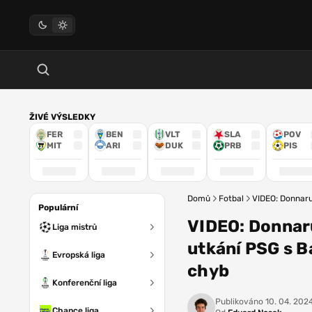
ŽIVÉ VÝSLEDKY
FER
BEN
VLT
SLA
POV
MIT
ARI
DUK
PRB
PIS
Domů
Fotbal
VIDEO: Donnaru
Populární
VIDEO: Donnar
Liga mistrů
utkání PSG s B
Evropská liga
chyb
Konferenční liga
Publikováno
10. 04. 2024
Chance liga