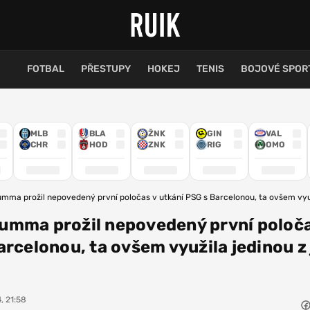
FOTBAL
PŘESTUPY
HOKEJ
TENIS
BOJOVÉ SPOR
MLB
BLA
ŽNK
GIN
VAL
CHR
HOD
ZNK
RIG
OMO
mma prožil nepovedený první poločas v utkání PSG s Barcelonou, ta ovšem využ
umma prožil nepovedený první poloča
arcelonou, ta ovšem využila jedinou z
, 21:58