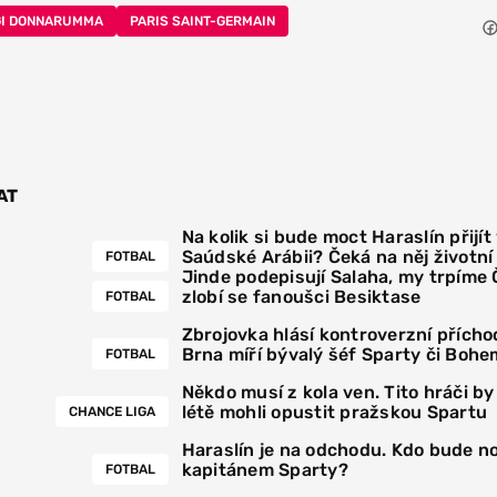
GI DONNARUMMA
PARIS SAINT-GERMAIN
AT
Na kolik si bude moct Haraslín přijít
Saúdské Arábii? Čeká na něj životn
FOTBAL
Jinde podepisují Salaha, my trpíme
zlobí se fanoušci Besiktase
FOTBAL
Zbrojovka hlásí kontroverzní přícho
Brna míří bývalý šéf Sparty či Bohe
FOTBAL
Někdo musí z kola ven. Tito hráči by
létě mohli opustit pražskou Spartu
CHANCE LIGA
Haraslín je na odchodu. Kdo bude 
kapitánem Sparty?
FOTBAL