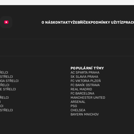
O NÁS
KONTAKTY
ŽEBŘÍČEK
PODMÍNKY UŽITÍ
ZPRAC
POPULÁRNÍ TÝMY
ŘELCI
AC SPARTA PRAHA
 STŘELCI
SK SLAVIA PRAHA
IGA STŘELCI
FC VIKTORIA PLZEŇ
TŘELCI
FC BANÍK OSTRAVA
E STŘELCI
REAL MADRID
FC BARCELONA
ŘELCI
MANCHESTER UNITED
I
ARSENAL
CI
PSG
 STŘELCI
CHELSEA
BAYERN MNICHOV