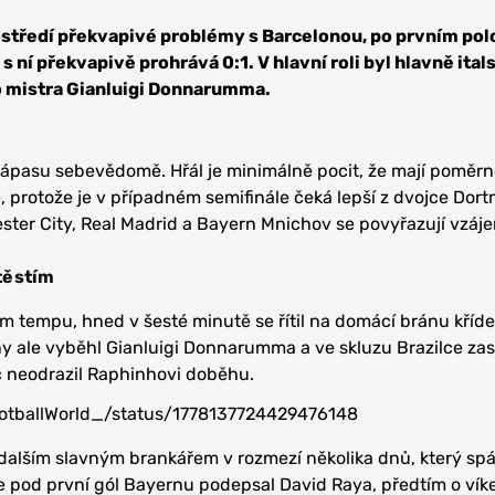
tředí překvapivé problémy s Barcelonou, po prvním pol
 s ní překvapivě prohrává 0:1. V hlavní roli byl hlavně ital
 mistra Gianluigi Donnarumma.
zápasu sebevědomě. Hřál je minimálně pocit, že mají poměr
, protože je v případném semifinále čeká lepší z dvojce Dor
ster City, Real Madrid a Bayern Mnichov se povyřazují vzáj
těstím
m tempu, hned v šesté minutě se řítil na domácí bránu kříde
y ale vyběhl Gianluigi Donnarumma a ve skluzu Brazilce zast
íč neodrazil Raphinhovi doběhu.
ootballWorld_/status/1778137724429476148
lším slavným brankářem v rozmezí několika dnů, který sp
e pod první gól Bayernu podepsal David Raya, předtím o ví