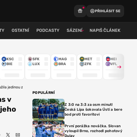
PŘIHLÁSIT SE
TY
OSTATNÍ
PODCASTY
SÁZENÍ
NAPIŠ ČLÁNEK
KSC
SFK
MAG
MET
HEI
BIE
LUX
BRA
ZFK
VFL
ila jedinou z jeho chyb
POPULÁRNÍ
s v
Z 3:0 na 3:3 za osm minut!
 jeho
Česká Lípa šokovala Ústí a bere
bod proti favoritovi
První porážka nováčka. Slovan
vyloupil Brno, rozhodl pohotový
Dulay