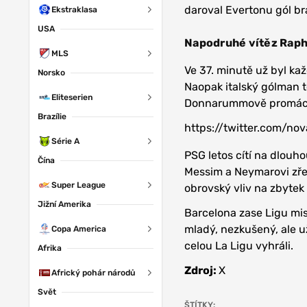
daroval Evertonu gól br
Ekstraklasa
USA
Napodruhé vítěz Rap
MLS
Ve 37. minutě už byl ka
Norsko
Naopak italský gólman t
Eliteserien
Donnarummově promáchn
Brazílie
https://twitter.com/n
Série A
PSG letos cítí na dlouh
Čína
Messim a Neymarovi zře
Super League
obrovský vliv na zbytek
Jižní Amerika
Barcelona zase Ligu mis
mladý, nezkušený, ale už
Copa America
celou La Ligu vyhráli.
Afrika
Zdroj:
X
Africký pohár národů
Svět
ŠTÍTKY: