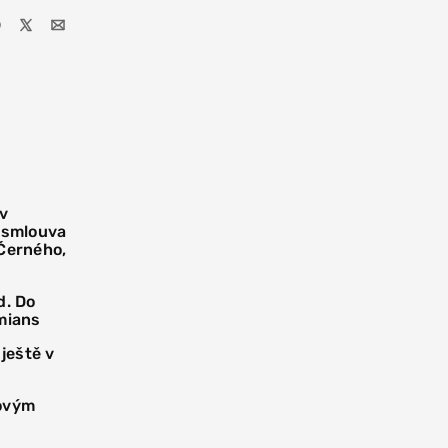
 v
í smlouva
 Černého,
d. Do
mians
 ještě v
novým