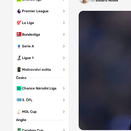
Od
Eduard Nosek
Premier League
La Liga
Bundesliga
Serie A
Ligue 1
Mistrovství světa
Česko
Chance Národní Liga
3. ČFL
MOL Cup
Anglie
Carabao Cup