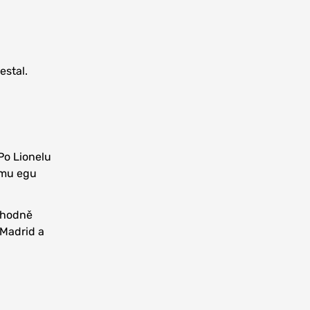
estal.
Po Lionelu
ému egu
e hodně
 Madrid a