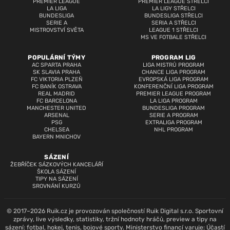
PREMIER LEAGUE
PREMIER LEAGUE STŘELCI
LA LIGA
LA LIGY STŘELCI
BUNDESLIGA
BUNDESLIGA STŘELCI
SERIE A
SERIA A STŘELCI
MISTROVSTVÍ SVĚTA
LEAGUE 1 STŘELCI
MS VE FOTBALE STŘELCI
POPULÁRNÍ TÝMY
PROGRAM LIG
AC SPARTA PRAHA
LIGA MISTRŮ PROGRAM
SK SLAVIA PRAHA
CHANCE LIGA PROGRAM
FC VIKTORIA PLZEŇ
EVROPSKÁ LIGA PROGRAM
FC BANÍK OSTRAVA
KONFERENČNÍ LIGA PROGRAM
REAL MADRID
PREMIER LEAGUE PROGRAM
FC BARCELONA
LA LIGA PROGRAM
MANCHESTER UNITED
BUNDESLIGA PROGRAM
ARSENAL
SERIE A PROGRAM
PSG
EXTRALIGA PROGRAM
CHELSEA
NHL PROGRAM
BAYERN MNICHOV
SÁZENÍ
ŽEBŘÍČEK SÁZKOVÝCH KANCELÁŘÍ
ŠKOLA SÁZENÍ
TIPY NA SÁZENÍ
SROVNÁNÍ KURZŮ
© 2017–2026 Ruik.cz je provozován společností Ruik Digital s.r.o. Sportovní
zprávy, live výsledky, statistiky, tržní hodnoty hráčů, preview a tipy na
sázení: fotbal, hokej, tenis, bojové sporty. Ministerstvo financí varuje: Účastí