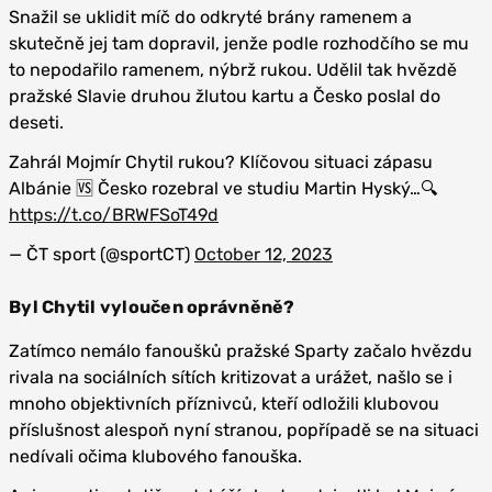
Snažil se uklidit míč do odkryté brány ramenem a
skutečně jej tam dopravil, jenže podle rozhodčího se mu
to nepodařilo ramenem, nýbrž rukou. Udělil tak hvězdě
pražské Slavie druhou žlutou kartu a Česko poslal do
deseti.
Zahrál Mojmír Chytil rukou? Klíčovou situaci zápasu
Albánie 🆚 Česko rozebral ve studiu Martin Hyský…🔍
https://t.co/BRWFSoT49d
— ČT sport (@sportCT)
October 12, 2023
Byl Chytil vyloučen oprávněně?
Zatímco nemálo fanoušků pražské Sparty začalo hvězdu
rivala na sociálních sítích kritizovat a urážet, našlo se i
mnoho objektivních příznivců, kteří odložili klubovou
příslušnost alespoň nyní stranou, popřípadě se na situaci
nedívali očima klubového fanouška.