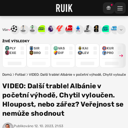
Vše
Liga mistrů
Evropská liga
Konferenční liga
Chance liga
Premier League
La Liga
Bundesliga
Serie A
Ligue 1
Mistrovství světa
Chance Národ
3. ČFL
M
ŽIVÉ VÝSLEDKY
PLY
SIR
VAS
KAI
KUR
EXE
BRO
DIF
LEV
PRO
Domů
Fotbal
VIDEO: Další trable! Albánie v početní výhodě, Chytil vylouč
VIDEO: Další trable! Albánie v
početní výhodě, Chytil vyloučen.
Hloupost, nebo zářez? Veřejnost se
nemůže shodnout
Publikováno
12. 10. 2023, 21:53