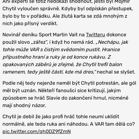
Ani experti se totiž nedokáží shodnout, jestli byl Mojmír
Chytil vyloučen správně. Kdyby byl odpískán přestupek,
bylo by to v pořádku. Ale žlutá karta se zdá mnohým z
nich jako přísný verdikt.
Novinář deníku Sport Martin Vait na
Twitteru
dokonce
použil slovo „zářez“, i když ho nemá rád.
„Nechápu, jak
tohle může VAR s čistým svědomím pustit. Hranice
přípustného hraní a ruky je od konce rukávu. Z
opakovaných záběrů je zřejmé, že Chytil trefil balon
ramenem, tedy ještě částí, kde má dres,“
nechal se slyšet.
Podle něj tedy nejenže neměl být Chytil potrestán, ale gól
měl být uznán. Někteří fanoušci sice kritizují, jakým
způsobem se hráč Slavie do zakončení hrnul, nicméně
mají shodný názor.
Chytil je debil že jako profi hráč tohle neumí uklidit
normálně, ale teda ruka ani náhodou. A VAR tam dělá co?
pic.twitter.com/qh0DZ9fZmN