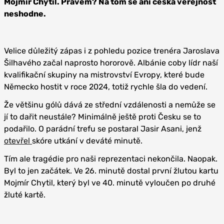
Mojmír Chytil. Právem? Na tom se ani česká veřejnost
neshodne.
Velice důležitý zápas i z pohledu pozice trenéra Jaroslava
Šilhavého začal naprosto hororově. Albánie coby lídr naší
kvalifikační skupiny na mistrovství Evropy, které bude
Německo hostit v roce 2024, totiž rychle šla do vedení.
Že většinu gólů dává ze střední vzdálenosti a nemůže se
jí to dařit neustále? Minimálně ještě proti Česku se to
podařilo. O parádní trefu se postaral Jasir Asani, jenž
otevřel
skóre utkání v deváté minutě.
Tím ale tragédie pro naši reprezentaci nekončila. Naopak.
Byl to jen začátek. Ve 26. minutě dostal první žlutou kartu
Mojmír Chytil, který byl ve 40. minutě vyloučen po druhé
žluté kartě.