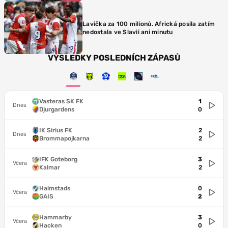
Lavička za 100 milionů. Africká posila zatím
nedostala ve Slavii ani minutu
VÝSLEDKY POSLEDNÍCH ZÁPASŮ
Vasteras SK FK
1
Dnes
Djurgardens
0
IK Sirius FK
2
Dnes
Brommapojkarna
2
IFK Goteborg
3
Včera
Kalmar
2
Halmstads
0
Včera
GAIS
2
Hammarby
3
Včera
Hacken
0