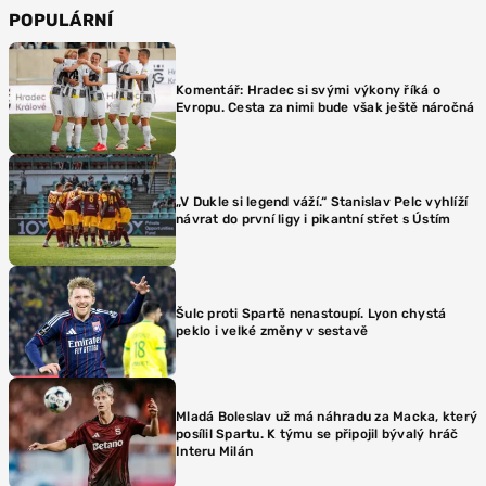
POPULÁRNÍ
Komentář: Hradec si svými výkony říká o
Evropu. Cesta za nimi bude však ještě náročná
„V Dukle si legend váží.“ Stanislav Pelc vyhlíží
návrat do první ligy i pikantní střet s Ústím
Šulc proti Spartě nenastoupí. Lyon chystá
peklo i velké změny v sestavě
Mladá Boleslav už má náhradu za Macka, který
posílil Spartu. K týmu se připojil bývalý hráč
Interu Milán