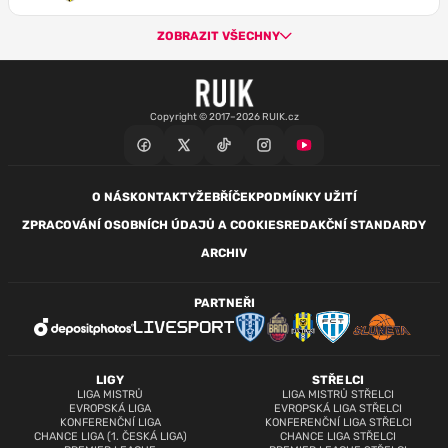
ZOBRAZIT VŠECHNY
Copyright © 2017–2026 RUIK.cz
O NÁS
KONTAKTY
ŽEBŘÍČEK
PODMÍNKY UŽITÍ
ZPRACOVÁNÍ OSOBNÍCH ÚDAJŮ A COOKIES
REDAKČNÍ STANDARDY
ARCHIV
PARTNEŘI
LIGY
STŘELCI
LIGA MISTRŮ
LIGA MISTRŮ STŘELCI
EVROPSKÁ LIGA
EVROPSKÁ LIGA STŘELCI
KONFERENČNÍ LIGA
KONFERENČNÍ LIGA STŘELCI
CHANCE LIGA (1. ČESKÁ LIGA)
CHANCE LIGA STŘELCI