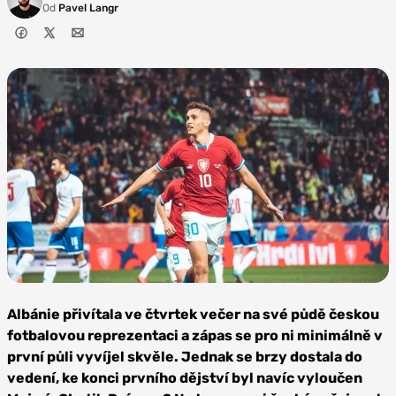
Od
Pavel Langr
Zdroj: SK
Sigma
Albánie přivítala ve čtvrtek večer na své půdě českou
Olomouc
fotbalovou reprezentaci a zápas se pro ni minimálně v
první půli vyvíjel skvěle. Jednak se brzy dostala do
vedení, ke konci prvního dějství byl navíc vyloučen