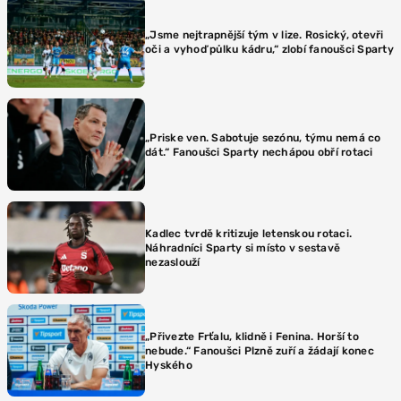
„Jsme nejtrapnější tým v lize. Rosický, otevři
oči a vyhoď půlku kádru,“ zlobí fanoušci Sparty
„Priske ven. Sabotuje sezónu, týmu nemá co
dát.“ Fanoušci Sparty nechápou obří rotaci
Kadlec tvrdě kritizuje letenskou rotaci.
Náhradníci Sparty si místo v sestavě
nezaslouží
„Přivezte Frťalu, klidně i Fenina. Horší to
nebude.“ Fanoušci Plzně zuří a žádají konec
Hyského