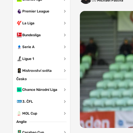
Od
Michael Pastva
Premier League
La Liga
Bundesliga
Serie A
Ligue 1
Mistrovství světa
Česko
Chance Národní Liga
3. ČFL
MOL Cup
Anglie
Foto: FK
Carabao Cup