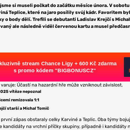
 jsme si museli počkat do začátku měsíce února. V sobot
á Teplice, které na jaro posílily svůj kádr. Favoritem by
y o body dělí. Trefili se debutanti Ladislav Krejčí s Mich
aný ale následně viděl červenou kartu a musel předčas
kluzivně stream Chance Ligy + 600 Kč zdarma
s promo kódem "BIGBONUSCZ"
 varuje: Účastí na hazardní hře může vzniknout závislost.
2025 vítěze nepoznal
icemi remizovala 1:1
rejčí starší a Michal Tomič
první zápas obstaraly celky Karviné a Teplic. Oba týmy bojuj
še kandidáty na vrchní příčky skupiny, případně i kandidáty