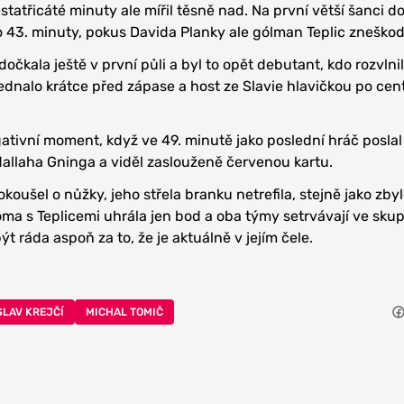
statřicáté minuty ale mířil těsně nad. Na první větší šanci 
o 43. minuty, pokus Davida Planky ale gólman Teplic zneškod
dočkala ještě v první půli a byl to opět debutant, kdo rozvlnil 
nalo krátce před zápase a host ze Slavie hlavičkou po cen
egativní moment, když ve 49. minutě jako poslední hráč posla
allaha Gninga a viděl zaslouženě červenou kartu.
koušel o nůžky, jeho střela branku netrefila, stejně jako zby
oma s Teplicemi uhrála jen bod a oba týmy setrvávají ve skup
t ráda aspoň za to, že je aktuálně v jejím čele.
SLAV KREJČÍ
MICHAL TOMIČ