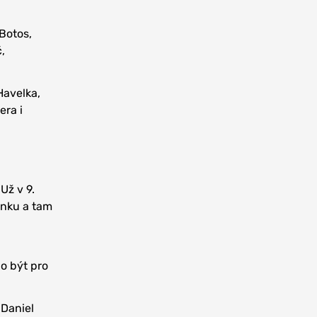
Botos,
,
Havelka,
era i
Už v 9.
anku a tam
,
o být pro
 Daniel