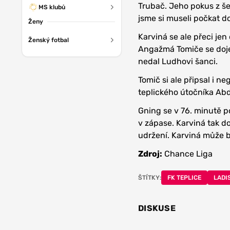
Trubač. Jeho pokus z še
MS klubů
jsme si museli počkat d
Ženy
Karviná se ale přeci jen 
Ženský fotbal
Angažmá Tomiče se dojed
nedal Ludhovi šanci.
Tomič si ale připsal i n
teplického útočníka Abd
Gning se v 76. minutě po
v zápase. Karviná tak d
udržení. Karviná může bý
Zdroj:
Chance Liga
ŠTÍTKY:
FK TEPLICE
LADI
DISKUSE