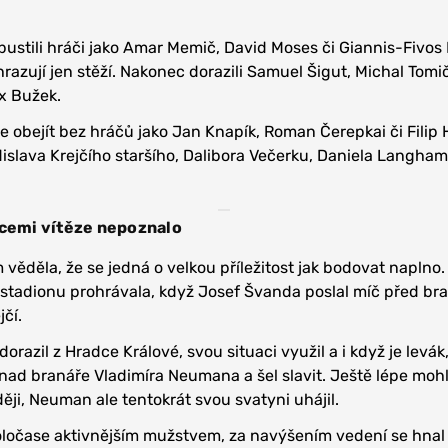
stili hráči jako Amar Memič, David Moses či Giannis-Fivos 
nahrazují jen stěží. Nakonec dorazili Samuel Šigut, Michal Tomič
x Bužek.
ře obejít bez hráčů jako Jan Knapík, Roman Čerepkai či Filip 
dislava Krejčího staršího, Dalibora Večerku, Daniela Langham
icemi vítěze nepoznalo
věděla, že se jedná o velkou příležitost jak bodovat naplno. 
stadionu prohrávala, když Josef Švanda poslal míč před br
jčí.
orazil z Hradce Králové, svou situaci využil a i když je levák
nad branáře Vladimíra Neumana a šel slavit. Ještě lépe mohl
ěji, Neuman ale tentokrát svou svatyni uhájil.
oločase aktivnějším mužstvem, za navýšením vedení se hnal