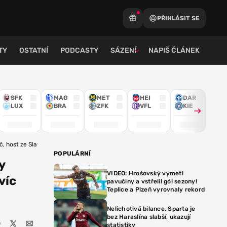
PŘIHLÁSIT SE
TY
OSTATNÍ
PODCASTY
SÁZENÍ
NAPIŠ ČLÁNEK
SFK
MAG
MET
HEI
DAR
LUX
BRA
ZFK
VFL
KIE
č, host ze Slavie navíc viděl červenou kartu
POPULÁRNÍ
y
VIDEO: Hrošovský vymetl
víc
pavučiny a vstřelil gól sezony!
Teplice a Plzeň vyrovnaly rekord
Nelichotivá bilance. Sparta je
bez Haraslína slabší, ukazují
statistiky