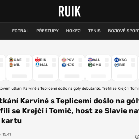
FOTBAL
PŘESTUPY
HOKEJ
TENIS
BOJOVÉ SPOR
GAE
EIN
PSV
VAL
KSC
WIL
MAL
HJK
OMO
BIE
ovém utkání Karviné s Teplicemi došlo na góly debutantů. Trefili se Krejčí i Tomi
kání Karviné s Teplicemi došlo na gól
ili se Krejčí i Tomič, host ze Slavie na
 kartu
, 15:41