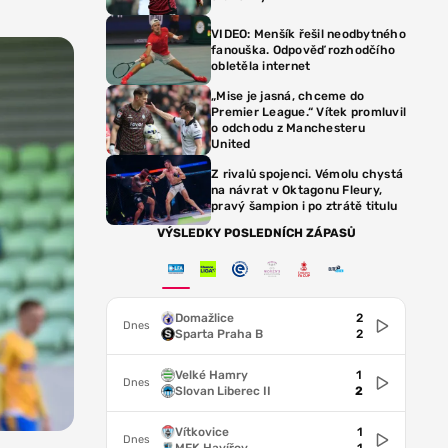
VIDEO: Menšík řešil neodbytného
fanouška. Odpověď rozhodčího
obletěla internet
„Mise je jasná, chceme do
Premier League.“ Vítek promluvil
o odchodu z Manchesteru
United
Z rivalů spojenci. Vémolu chystá
na návrat v Oktagonu Fleury,
pravý šampion i po ztrátě titulu
VÝSLEDKY POSLEDNÍCH ZÁPASŮ
Domažlice
2
Dnes
Sparta Praha B
2
Velké Hamry
1
Dnes
Slovan Liberec II
2
Vítkovice
1
Dnes