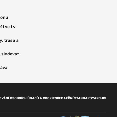
ionů
ší se i v
, trasa a
 sledovat
ráva
OVÁNÍ OSOBNÍCH ÚDAJŮ A COOKIES
REDAKČNÍ STANDARDY
ARCHIV