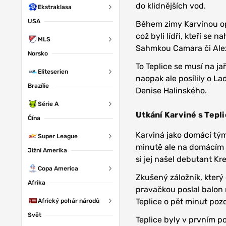
do klidnějších vod.
Ekstraklasa
USA
Během zimy Karvinou opu
což byli lídři, kteří se 
MLS
Sahmkou Camara či Ale
Norsko
To Teplice se musí na ja
Eliteserien
naopak ale posílily o La
Brazílie
Denise Halinského.
Série A
Utkání Karviné s Tepl
Čína
Karviná jako domácí tým 
Super League
minutě ale na domácím 
Jižní Amerika
si jej našel debutant Kre
Copa America
Zkušený záložník, který d
Afrika
pravačkou poslal balon 
Teplice o pět minut pozd
Africký pohár národů
Svět
Teplice byly v prvním p