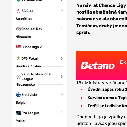
Teplice
Na návrat Chance Ligy
FA Cup
hostila obměněná Karvin
nakonec se ale oba celk
Španělsko
Tomičem, druhý jmenov
Copa del Rey
sprch.
Německo
Bundesliga 2
DFB Pokal
Ex
Saúdská Arábie
Saudi Professional
League
18+ Ministerstvo financí
Nizozemsko
Úvodní zápas roku 
Eredivisie
Karviná doma s Tepl
Belgie
Trefili se Ladislav K
Pro League
Chance Liga je zpátky a 
Polsko
udržení, avšak jsou spí