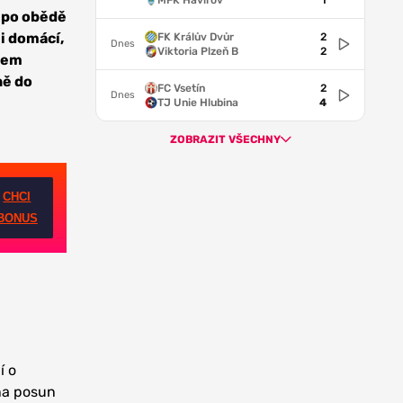
MFK Havířov
1
u po obědě
li domácí,
FK Králův Dvůr
2
Dnes
Viktoria Plzeň B
2
alem
ně do
FC Vsetín
2
Dnes
TJ Unie Hlubina
4
ZOBRAZIT VŠECHNY
CHCI
BONUS
í o
 na posun