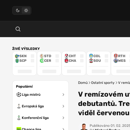
ŽIVÉ VÝSLEDKY
SKN
STD
CHT
COL
RTH
SCP
CER
CHA
SOU
WES
Domů
Ostatní sporty
V remíz
Populární
V remízovém ut
Liga mistrů
debutantů. Tref
Evropská liga
viděl červenou
Konferenční liga
Publikováno
01. 02. 2025
Chance liga