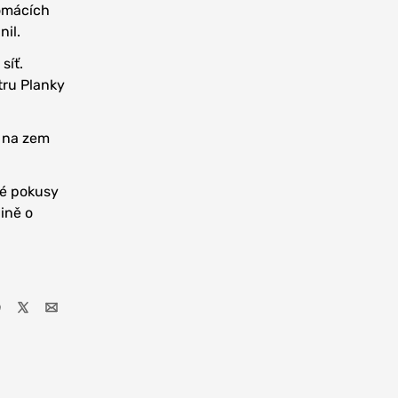
domácích
nil.
síť.
tru Planky
l na zem
lé pokusy
ině o