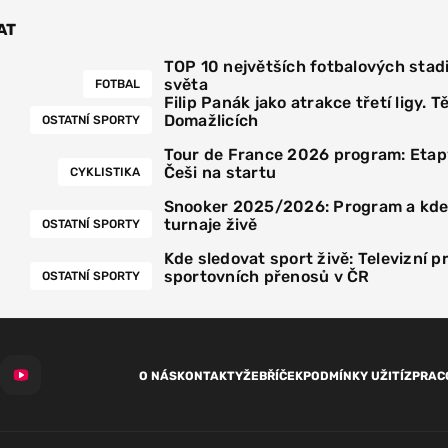
AT
TOP 10 největších fotbalových stad
světa
FOTBAL
Filip Panák jako atrakce třetí ligy. Tě
Domažlicích
OSTATNÍ SPORTY
Tour de France 2026 program: Etapy
Češi na startu
CYKLISTIKA
Snooker 2025/2026: Program a kde
turnaje živě
OSTATNÍ SPORTY
Kde sledovat sport živě: Televizní p
sportovních přenosů v ČR
OSTATNÍ SPORTY
O NÁS
KONTAKTY
ŽEBŘÍČEK
PODMÍNKY UŽITÍ
ZPRAC