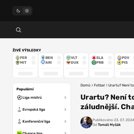
ŽIVÉ VÝSLEDKY
FER
BEN
VLT
SLA
POV
MIT
ARI
DUK
PRB
PIS
Domů
Fotbal
Urartu? Není to
Populární
Urartu? Není to
Liga mistrů
záludnější. Ch
Evropská liga
Publikováno
23. 07. 2024
Konferenční liga
Od
Tomáš Myšák
Chance liga