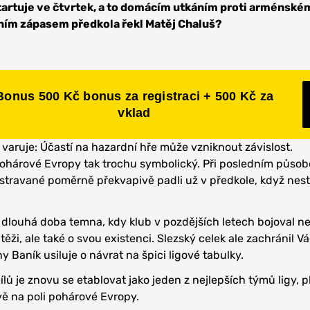
tartuje ve čtvrtek, a to domácím utkáním proti arménsk
vním zápasem předkola řekl Matěj Chaluš?
Bonus 500 Kč bonus za registraci + 500 Kč za
vklad
 varuje: Účastí na hazardní hře může vzniknout závislost.
pohárové Evropy tak trochu symbolický. Při posledním působ
travané poměrně překvapivě padli už v předkole, když nesta
 dlouhá doba temna, kdy klub v pozdějších letech bojoval ne
ěži, ale také o svou existenci. Slezský celek ale zachránil V
 Baník usiluje o návrat na špici ligové tabulky.
lů je znovu se etablovat jako jeden z nejlepších týmů ligy, p
vě na poli pohárové Evropy.