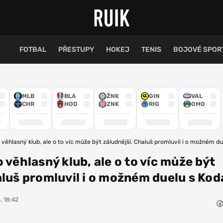
FOTBAL
PŘESTUPY
HOKEJ
TENIS
BOJOVÉ SPOR
MLB
BLA
ŽNK
GIN
VAL
CHR
HOD
ZNK
RIG
OMO
 věhlasný klub, ale o to víc může být záludnější. Chaluš promluvil i o možném du
 věhlasný klub, ale o to víc může být
aluš promluvil i o možném duelu s Kod
, 18:42