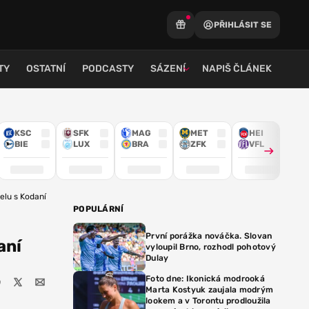
PŘIHLÁSIT SE
TY
OSTATNÍ
PODCASTY
SÁZENÍ
NAPIŠ ČLÁNEK
KSC
SFK
MAG
MET
HEI
BIE
LUX
BRA
ZFK
VFL
elu s Kodaní
POPULÁRNÍ
První porážka nováčka. Slovan
aní
vyloupil Brno, rozhodl pohotový
Dulay
Foto dne: Ikonická modrooká
Marta Kostyuk zaujala modrým
lookem a v Torontu prodloužila