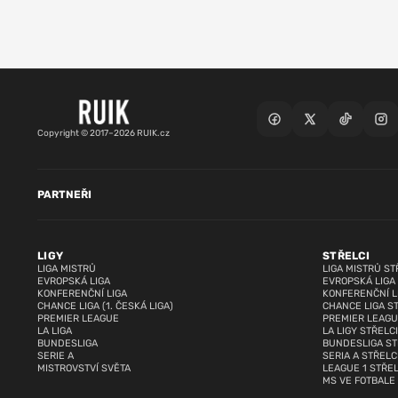
Copyright © 2017–2026 RUIK.cz
PARTNEŘI
LIGY
STŘELCI
LIGA MISTRŮ
LIGA MISTRŮ ST
EVROPSKÁ LIGA
EVROPSKÁ LIGA
KONFERENČNÍ LIGA
KONFERENČNÍ L
CHANCE LIGA (1. ČESKÁ LIGA)
CHANCE LIGA S
PREMIER LEAGUE
PREMIER LEAGU
LA LIGA
LA LIGY STŘELCI
BUNDESLIGA
BUNDESLIGA ST
SERIE A
SERIA A STŘELC
MISTROVSTVÍ SVĚTA
LEAGUE 1 STŘEL
MS VE FOTBALE