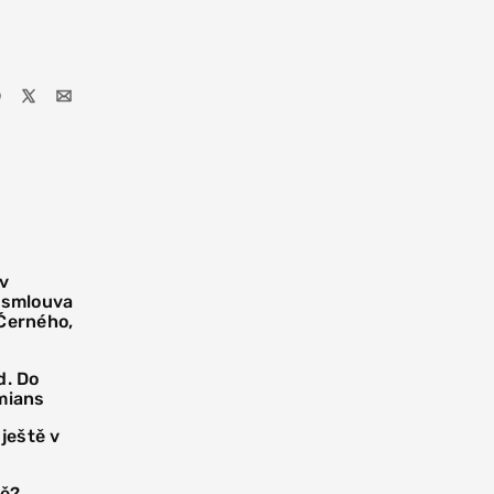
 v
í smlouva
 Černého,
d. Do
mians
 ještě v
tě?