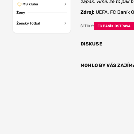
zápas, víme, že to pak 
MS klubů
Zdroj:
UEFA, FC Baník O
Ženy
Ženský fotbal
ŠTÍTKY:
FC BANÍK OSTRAVA
DISKUSE
MOHLO BY VÁS ZAJÍM