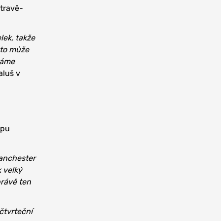
stravě-
lek, takže
 to může
dáme
aluš v
upu
Manchester
k velký
právě ten
čtvrteční