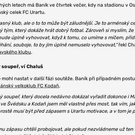
ouhých letech má Baník ve čtvrtek večer, kdy na stadionu v O
ský celek FC Urartu.
asný klub, ale o to to může být záludnější. Je to arménský ce
tým, který dokáže hrát dobrý fotbal. Zároveň si myslím, že
bude úplně vyhovovat, když k tomu, co umíme s míčem, při
Běhání, souboje, to by jim úplně nemuselo vyhovovat,“
řekl Ch
avského klubu
.
soupeř, ví Chaluš
mohl nastat v další fázi soutěže. Baník při případném post
dánský velkoklub FC Kodaň
.
ý soupeř, který docela nedávno dokázal vyřadit dokonce i 
l ve Švédsku a Kodaň jsem měl vlastně přes most, tak vím, ja
 prostě musí být před zápasem s Urartu motivace, a v tom je 
mu zápasu chtěli probojovat, ale pokud nezvládneme už ten 