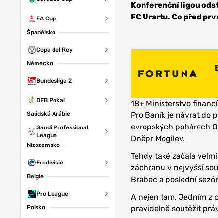
Konferenční ligou ods
FC Urartu. Co před pr
FA Cup
Španělsko
Copa del Rey
Německo
Bundesliga 2
DFB Pokal
18+ Ministerstvo financí
Saúdská Arábie
Pro Baník je návrat do 
evropských pohárech Os
Saudi Professional
League
Dněpr Mogilev.
Nizozemsko
Tehdy také začala velmi
Eredivisie
záchranu v nejvyšší sout
Belgie
Brabec a poslední sezóny
Pro League
A nejen tam. Jedním z cí
Polsko
pravidelně soutěžit prá