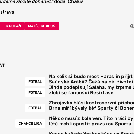
budeme složitě dohánět,“
dodal Chaluš.
strava
FC KODAŇ
MATĚJ CHALUŠ
AT
Na kolik si bude moct Haraslín přijít
Saúdské Arábii? Čeká na něj životn
FOTBAL
Jinde podepisují Salaha, my trpíme
zlobí se fanoušci Besiktase
FOTBAL
Zbrojovka hlásí kontroverzní přícho
Brna míří bývalý šéf Sparty či Bohe
FOTBAL
Někdo musí z kola ven. Tito hráči by
létě mohli opustit pražskou Spartu
CHANCE LIGA
Konec hvězdného kapitána ve Spar