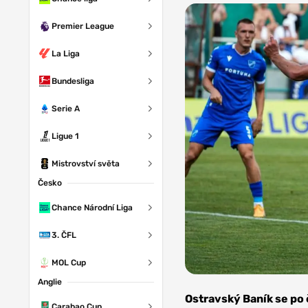
Premier League
La Liga
Bundesliga
Serie A
Ligue 1
Mistrovství světa
Česko
Chance Národní Liga
3. ČFL
MOL Cup
Anglie
Foto: Bohemians
Praha 1905
Ostravský Baník se po 
Carabao Cup