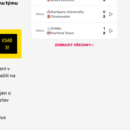
Grays Athletic
5
ému týmu
Hartpury University
0
Včera
Cirencester
2
Cribbs
1
Včera
Fairford Town
2
VSAĎ
ZOBRAZIT VŠECHNY
SI
ení v
čili na
jen o
áclav
lus