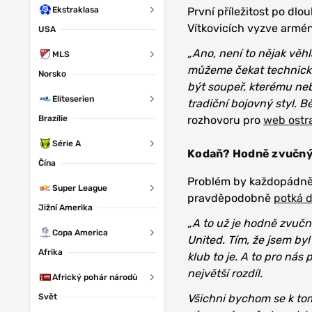
Ekstraklasa
První příležitost po dl
Vítkovicích vyzve armén
USA
„Ano, není to nějak věhl
MLS
můžeme čekat technický 
Norsko
být soupeř, kterému ne
Eliteserien
tradiční bojovný styl. 
Brazílie
rozhovoru pro
web ostr
Série A
Kodaň? Hodně zvučný 
Čína
Problém by každopádně 
Super League
pravděpodobně
potká 
Jižní Amerika
„A to už je hodně zvučn
Copa America
United. Tím, že jsem by
Afrika
klub to je. A to pro nás
největší rozdíl.
Africký pohár národů
Svět
Všichni bychom se k to