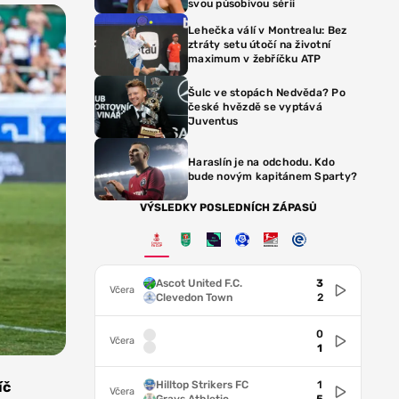
svou působivou sérii
Lehečka válí v Montrealu: Bez
ztráty setu útočí na životní
maximum v žebříčku ATP
Šulc ve stopách Nedvěda? Po
české hvězdě se vyptává
Juventus
Haraslín je na odchodu. Kdo
bude novým kapitánem Sparty?
VÝSLEDKY POSLEDNÍCH ZÁPASŮ
Ascot United F.C.
3
Včera
Clevedon Town
2
0
Včera
1
Hilltop Strikers FC
1
íč
Včera