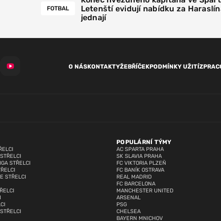
Letenští evidují nabídku za Haraslín
FOTBAL
jednají
O NÁS
KONTAKTY
ŽEBŘÍČEK
PODMÍNKY UŽITÍ
ZPRAC
POPULÁRNÍ TÝMY
ŘELCI
AC SPARTA PRAHA
 STŘELCI
SK SLAVIA PRAHA
IGA STŘELCI
FC VIKTORIA PLZEŇ
TŘELCI
FC BANÍK OSTRAVA
E STŘELCI
REAL MADRID
FC BARCELONA
ŘELCI
MANCHESTER UNITED
I
ARSENAL
CI
PSG
 STŘELCI
CHELSEA
BAYERN MNICHOV