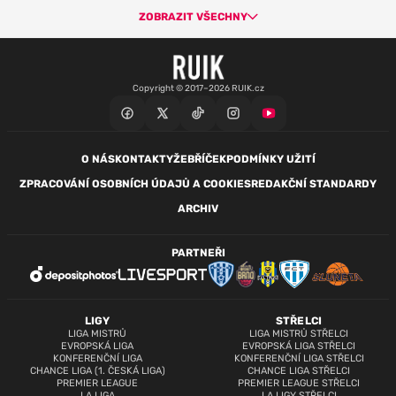
ZOBRAZIT VŠECHNY
Copyright © 2017–2026 RUIK.cz
O NÁS
KONTAKTY
ŽEBŘÍČEK
PODMÍNKY UŽITÍ
ZPRACOVÁNÍ OSOBNÍCH ÚDAJŮ A COOKIES
REDAKČNÍ STANDARDY
ARCHIV
PARTNEŘI
LIGY
STŘELCI
LIGA MISTRŮ
LIGA MISTRŮ STŘELCI
EVROPSKÁ LIGA
EVROPSKÁ LIGA STŘELCI
KONFERENČNÍ LIGA
KONFERENČNÍ LIGA STŘELCI
CHANCE LIGA (1. ČESKÁ LIGA)
CHANCE LIGA STŘELCI
PREMIER LEAGUE
PREMIER LEAGUE STŘELCI
LA LIGA
LA LIGY STŘELCI