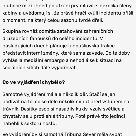
hluboce mrzí. Ihned po utkání prý mluvili s několika členy
kabiny a uvědomují si, že právě hráči kvůli incidentu přišli
o moment, na který celou sezonu tvrdě dřeli.
Skupina rovněž odmítla zatahování zahraničních
družebních fanoušků do celého incidentu. V
následujících dnech plánuje fanouškovská frakce
představit interní změny, které sama zavede. Do té doby
vyhlásila mediální embargo a nehodlá se k situaci na
sociálních sítích dále vyjadřovat.
Co ve vyjádření chybělo?
Samotné vyjádření má ale několik děr. Stačí se jen
podívat na to, co se dělo několik minut před vstupem na
trávník. Desítky osob si nasadily kukly, vzaly světlice a
chystaly se u protilehlé tribuny. Poté právě tito jedinci
naběhli k sektoru hostů.
Ve vyjádření by si samotná Tribuna Sever měla sypat