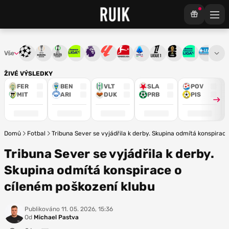
Vše
Liga mistrů
Evropská liga
Konferenční liga
Chance liga
Premier League
La Liga
Bundesliga
Serie A
Ligue 1
Mistrovství světa
Chance Národ
3. ČFL
M
ŽIVÉ VÝSLEDKY
FER
BEN
VLT
SLA
POV
MIT
ARI
DUK
PRB
PIS
Domů
Fotbal
Tribuna Sever se vyjádřila k derby. Skupina odmítá konspirac
Tribuna Sever se vyjádřila k derby.
Skupina odmítá konspirace o
cíleném poškození klubu
Publikováno
11. 05. 2026, 15:36
Od
Michael Pastva