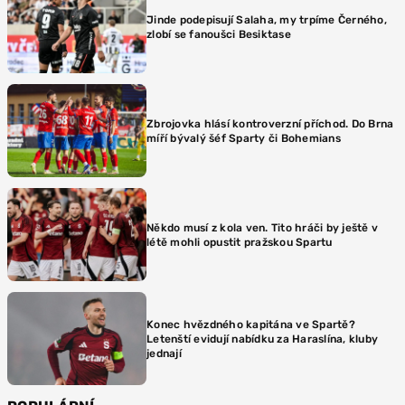
Jinde podepisují Salaha, my trpíme Černého,
zlobí se fanoušci Besiktase
Zbrojovka hlásí kontroverzní příchod. Do Brna
míří bývalý šéf Sparty či Bohemians
Někdo musí z kola ven. Tito hráči by ještě v
létě mohli opustit pražskou Spartu
Konec hvězdného kapitána ve Spartě?
Letenští evidují nabídku za Haraslína, kluby
jednají