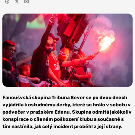
Foto: SK
Slavia Praha
Fanoušvská skupina Tribuna Sever se po dvou dnech
vyjádřila k ostudnému derby, které se hrálo v sobotu v
podvečer v pražském Edenu. Skupina odmítá jakékoliv
konspirace o cíleném poškození klubu a současně s
tím nastínila, jak celý incident proběhl z její strany.