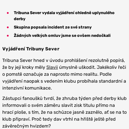
Tribuna Sever vydala vyjádření ohledně uplynulého
derby
Skupina popsala incident ze své strany
Žádných velkých omluv jsme se ovšem nedočkali
Vyjádření Tribuny Sever
Tribuna Sever hned v úvodu prohlášení rezolutně popírá,
že by její kroky měly
Slavii
úmyslně uškodit. Jakékoliv řeči
o pomstě označuje za naprosto mimo realitu. Podle
vyjádření naopak s vedením klubu probíhala standardní a
intenzivní komunikace.
Zástupci fanoušků tvrdí, že zhruba týden před derby klub
informovali o svém záměru slavit zisk titulu přímo na
hrací ploše, s tím, že na schůzce jasně zaznělo, ať se na to
klub připraví. Proč tedy dav vtrhl na hřiště ještě před
závěrečným hvizdem?