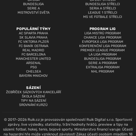
BUNDESLIGA
BUNDESLIGA STŘELCI
SERIE A
SERIA A STŘELCI
MISTROVSTVÍ SVĚTA
LEAGUE 1 STŘELCI
MS VE FOTBALE STŘELCI
POPULÁRNÍ TÝMY
PROGRAM LIG
AC SPARTA PRAHA
LIGA MISTRŮ PROGRAM
SK SLAVIA PRAHA
CHANCE LIGA PROGRAM
FC VIKTORIA PLZEŇ
EVROPSKÁ LIGA PROGRAM
FC BANÍK OSTRAVA
KONFERENČNÍ LIGA PROGRAM
REAL MADRID
PREMIER LEAGUE PROGRAM
FC BARCELONA
LA LIGA PROGRAM
MANCHESTER UNITED
BUNDESLIGA PROGRAM
ARSENAL
SERIE A PROGRAM
PSG
EXTRALIGA PROGRAM
CHELSEA
NHL PROGRAM
BAYERN MNICHOV
SÁZENÍ
ŽEBŘÍČEK SÁZKOVÝCH KANCELÁŘÍ
ŠKOLA SÁZENÍ
TIPY NA SÁZENÍ
SROVNÁNÍ KURZŮ
© 2017–2026 Ruik.cz je provozován společností Ruik Digital s.r.o. Sportovní
zprávy, live výsledky, statistiky, tržní hodnoty hráčů, preview a tipy na
sázení: fotbal, hokej, tenis, bojové sporty. Ministerstvo financí varuje: Účastí
na hazardní hře může vzniknout závislost! Zákaz účasti osobám mladším 18