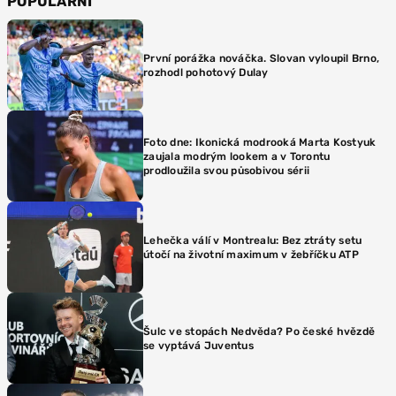
POPULÁRNÍ
První porážka nováčka. Slovan vyloupil Brno,
rozhodl pohotový Dulay
Foto dne: Ikonická modrooká Marta Kostyuk
zaujala modrým lookem a v Torontu
prodloužila svou působivou sérii
Lehečka válí v Montrealu: Bez ztráty setu
útočí na životní maximum v žebříčku ATP
Šulc ve stopách Nedvěda? Po české hvězdě
se vyptává Juventus