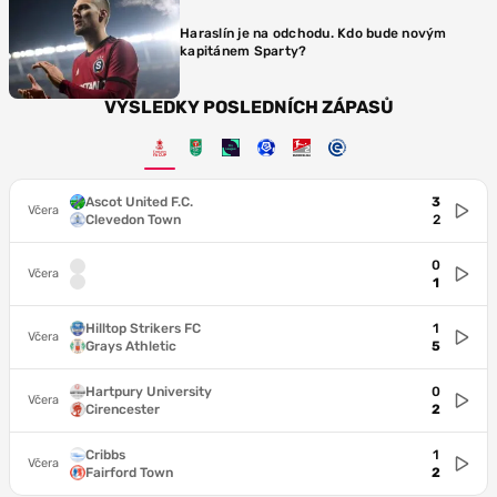
Haraslín je na odchodu. Kdo bude novým
kapitánem Sparty?
VÝSLEDKY POSLEDNÍCH ZÁPASŮ
Ascot United F.C.
3
Včera
Clevedon Town
2
0
Včera
1
Hilltop Strikers FC
1
Včera
Grays Athletic
5
Hartpury University
0
Včera
Cirencester
2
Cribbs
1
Včera
Fairford Town
2