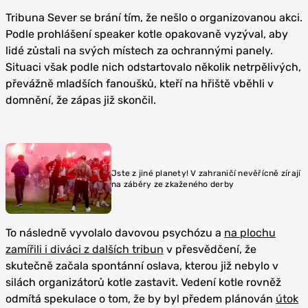
Tribuna Sever se brání tím, že nešlo o organizovanou akci.
Podle prohlášení speaker kotle opakovaně vyzýval, aby
lidé zůstali na svých místech za ochrannými panely.
Situaci však podle nich odstartovalo několik netrpělivých,
převážně mladších fanoušků, kteří na hřiště vběhli v
domnění, že zápas již skončil.
Jste z jiné planety! V zahraničí nevěřícně zírají
na záběry ze zkaženého derby
To následně vyvolalo davovou psychózu a
na plochu
zamířili i diváci z dalších tribun
v přesvědčení, že
skutečně začala spontánní oslava, kterou již nebylo v
silách organizátorů kotle zastavit. Vedení kotle rovněž
odmítá spekulace o tom, že by byl předem plánován
útok