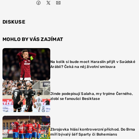
DISKUSE
MOHLO BY VÁS ZAJÍMAT
Na kolik si bude moct Haraslín přijít v Saúdské
Arábii? Čeká na něj životní smlouva
Jinde podepisují Salaha, my trpíme Černého,
zlobí se fanoušci Besiktase
Zbrojovka hlásí kontroverzní příchod. Do Brna
míří bývalý šéf Sparty či Bohemians