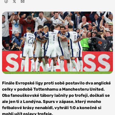
Foto:
Profimedia
Finále Evropské ligy proti sobě postavilo dva anglické
celky v podobě Tottenhamu a Manchesteru United.
Oba fanouškovské tábory lačnily po trofeji, dočkali se
ale jen ti z Londýna. Spurs v zápase, který mnoho
fotbalové krásy nenabídl, vyhráli 1:0 a konečně si
mohli užít oslavy trofeje.