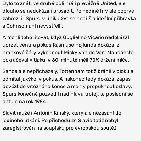
Bylo to znát, ve druhé půli hráli převážně United, ale
dlouho se nedokázali prosadit. Po hodině hry ale poprvé
zahrozili i Spurs, v úniku 2v1 se nepřišla ideální přihrávka
a Johnson ani nevystřelil.
A mohli toho litovat, když Guglielmo Vicario nedokázal
udržet centr a pokus Rasmuse Højlunda dokázal z
brankové čáry vykopnout Micky van de Ven. Manchester
pokračoval v tlaku, v 80. minutě měli 70% držení míče.
Šance ale nepřicházely, Tottenham totiž bránil v bloku a
odmítal jakýkoliv pokus. A nakonec tedy dokázal zápas
dovézt do vítězného konce a mohly propuknout oslavy.
Spurs konečně pozvedli nad hlavu trofej, ta poslední se
datuje na rok 1984.
Slavit může i Antonín Kinský, který ale nezasáhl do
jediného utkání. Po příchodu ze Slavie totiž nebyl
zaregistrován na soupisku pro evropskou soutěž.