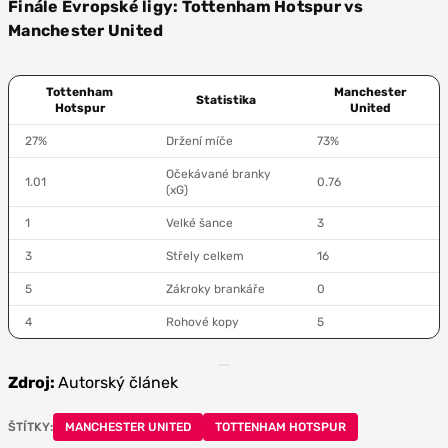
Finále Evropské ligy: Tottenham Hotspur vs
Manchester United
Tottenham
Manchester
Statistika
Hotspur
United
27%
Držení míče
73%
Očekávané branky
1.01
0.76
(xG)
1
Velké šance
3
3
Střely celkem
16
5
Zákroky brankáře
0
4
Rohové kopy
5
Zdroj:
Autorský článek
ŠTÍTKY:
MANCHESTER UNITED
TOTTENHAM HOTSPUR