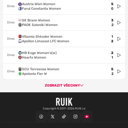
Austria Wien Women
5
Dnes
Farul Constanta Women
0
SK Brann Women
3
Dnes
PAOK Saloniki Women
2
Vllaznia Shkoder Women
1
Dnes
Apollon Limassol LFC Women
2
HB Koge Woman's(w)
2
Dnes
Hearts Women
1
SCU Torreense Women
5
Dnes
Apolonia Fier W
2
ZOBRAZIT VŠECHNY
Copyright © 2017–2026 RUIK.cz