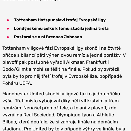
Tottenham Hotspur slaví trofej Evropské ligy
Londýnskému celku k tomu stačila jediná trefa
Postaral se o ní Brennan Johnson
Tottenham v ligové fázi Evropské ligy skončil na čtvrté
příčce s bilancí pěti výher, dvou remíz a jedné porážky. V
playoff pak postupně vyřadil Alkmaar, Frankfurt i
Bodo/Glimt a mohl se těšit na finále. Pokud by zvítězil,
byla by to pro něj třetí trofej v Evropské lize, popřípadě
Poháru UEFA.
Manchester United skončil v ligové fázi o jednu příčku
výše. Třetí místo vybojoval díky pěti vítězstvím a třem
remízám. Nenašel přemožitele, a to ani v playoff, kde
vyzrál na Real Sociedad, Olympique Lyon a Athletic
Bilbao, které doufalo, že si zahraje finále na domácím
stadionu. Pro United by to v případě výhry ve finále byla