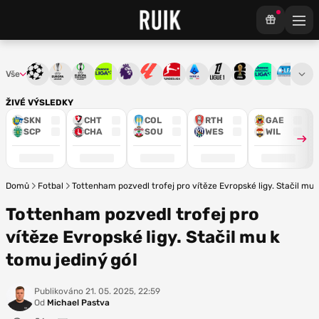
Vše
Liga mistrů
Evropská liga
Konferenční liga
Chance liga
Premier League
La Liga
Bundesliga
Serie A
Ligue 1
Mistrovství světa
Chance Národ
3. ČFL
M
ŽIVÉ VÝSLEDKY
SKN
CHT
COL
RTH
GAE
SCP
CHA
SOU
WES
WIL
Domů
Fotbal
Tottenham pozvedl trofej pro vítěze Evropské ligy. Stačil mu 
Tottenham pozvedl trofej pro
vítěze Evropské ligy. Stačil mu k
tomu jediný gól
Publikováno
21. 05. 2025, 22:59
Od
Michael Pastva