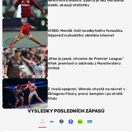
Nelichotivá bilance. Sparta je bez Haraslína
slabší, ukazují statistiky
VIDEO: Menšík řešil neodbytného fanouška.
Odpověď rozhodčího obletěla internet
„Mise je jasná, chceme do Premier League.“
Vítek promluvil o odchodu z Manchesteru
United
Z rivalů spojenci. Vémolu chystá na návrat v
Oktagonu Fleury, pravý šampion i po ztrátě
titulu
VÝSLEDKY POSLEDNÍCH ZÁPASŮ