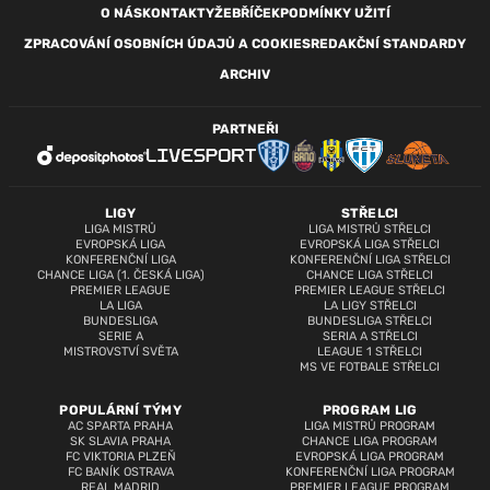
O NÁS
KONTAKTY
ŽEBŘÍČEK
PODMÍNKY UŽITÍ
ZPRACOVÁNÍ OSOBNÍCH ÚDAJŮ A COOKIES
REDAKČNÍ STANDARDY
ARCHIV
PARTNEŘI
LIGY
STŘELCI
LIGA MISTRŮ
LIGA MISTRŮ STŘELCI
EVROPSKÁ LIGA
EVROPSKÁ LIGA STŘELCI
KONFERENČNÍ LIGA
KONFERENČNÍ LIGA STŘELCI
CHANCE LIGA (1. ČESKÁ LIGA)
CHANCE LIGA STŘELCI
PREMIER LEAGUE
PREMIER LEAGUE STŘELCI
LA LIGA
LA LIGY STŘELCI
BUNDESLIGA
BUNDESLIGA STŘELCI
SERIE A
SERIA A STŘELCI
MISTROVSTVÍ SVĚTA
LEAGUE 1 STŘELCI
MS VE FOTBALE STŘELCI
POPULÁRNÍ TÝMY
PROGRAM LIG
AC SPARTA PRAHA
LIGA MISTRŮ PROGRAM
SK SLAVIA PRAHA
CHANCE LIGA PROGRAM
FC VIKTORIA PLZEŇ
EVROPSKÁ LIGA PROGRAM
FC BANÍK OSTRAVA
KONFERENČNÍ LIGA PROGRAM
REAL MADRID
PREMIER LEAGUE PROGRAM