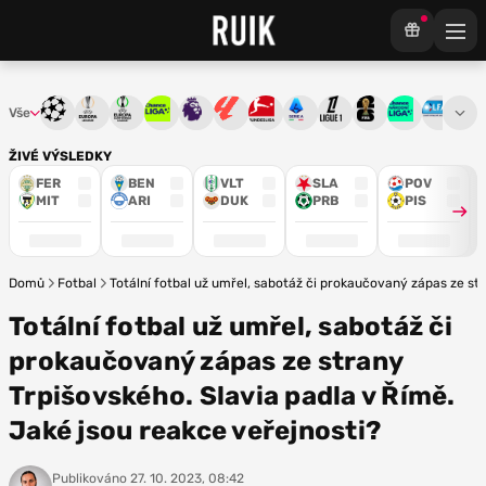
Vše
Liga mistrů
Evropská liga
Konferenční liga
Chance liga
Premier League
La Liga
Bundesliga
Serie A
Ligue 1
Mistrovství světa
Chance Národ
3. ČFL
M
ŽIVÉ VÝSLEDKY
FER
BEN
VLT
SLA
POV
MIT
ARI
DUK
PRB
PIS
Domů
Fotbal
Totální fotbal už umřel, sabotáž či prokaučovaný zápas ze str
Totální fotbal už umřel, sabotáž či
prokaučovaný zápas ze strany
Trpišovského. Slavia padla v Římě.
Jaké jsou reakce veřejnosti?
Publikováno
27. 10. 2023, 08:42