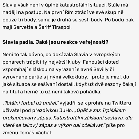
Slavia však není v úplně katastrofální situaci. Stále má
naději na postup. Na první Řím ztrácí ve své skupině
pouze tři body, sama je druhá se šesti body. Po bodu pak
mají Servette a Šeriff Tiraspol.
Slavia padla. Jaké jsou reakce veřejnosti?
Není to tak dávno, co dokázala Slavia v evropských
pohárech trápit i ty největší kluby. Fanoušci doteď
vzpomínají s láskou na vyřazení slavné Sevilly či
vyrovnané partie s jinými velkokluby. I proto je mrzí, do
jaké situace se sešívaní dostali, když už dvě sezony čekají
na titul a herně to už není taková pohádka.
„Totální fotbal už umřel,“
vyjádřil se k prohře na
Twitteru
uživatel pod přezdívkou JuHo.
„Opět a zas Trpišákem
prokaučovaný zápas. Katastrofální základní sestava, dle
které se takový zápas a výkon dal očekávat,“
píše pro
změnu
Tomáš Váchal
.