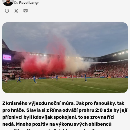
Od
Pavel Langr
Zdroj:
Lenka
Z krásného výjezdu noční můra. Jak pro fanoušky, tak
Gillová
pro hráče. Slavia si z Říma odváží prohru 2:0 a že by její
příznivci byli kdovíjak spokojeni, to se zrovna říci
nedá. Mnoho pozitiv na výkonu svých oblíbenců