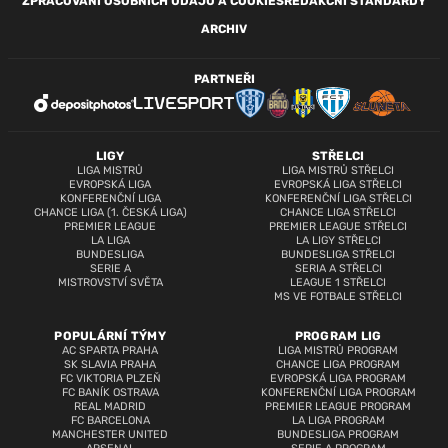
ZPRACOVÁNÍ OSOBNÍCH ÚDAJŮ A COOKIES
REDAKČNÍ STANDARDY
ARCHIV
PARTNEŘI
LIGY
STŘELCI
LIGA MISTRŮ
LIGA MISTRŮ STŘELCI
EVROPSKÁ LIGA
EVROPSKÁ LIGA STŘELCI
KONFERENČNÍ LIGA
KONFERENČNÍ LIGA STŘELCI
CHANCE LIGA (1. ČESKÁ LIGA)
CHANCE LIGA STŘELCI
PREMIER LEAGUE
PREMIER LEAGUE STŘELCI
LA LIGA
LA LIGY STŘELCI
BUNDESLIGA
BUNDESLIGA STŘELCI
SERIE A
SERIA A STŘELCI
MISTROVSTVÍ SVĚTA
LEAGUE 1 STŘELCI
MS VE FOTBALE STŘELCI
POPULÁRNÍ TÝMY
PROGRAM LIG
AC SPARTA PRAHA
LIGA MISTRŮ PROGRAM
SK SLAVIA PRAHA
CHANCE LIGA PROGRAM
FC VIKTORIA PLZEŇ
EVROPSKÁ LIGA PROGRAM
FC BANÍK OSTRAVA
KONFERENČNÍ LIGA PROGRAM
REAL MADRID
PREMIER LEAGUE PROGRAM
FC BARCELONA
LA LIGA PROGRAM
MANCHESTER UNITED
BUNDESLIGA PROGRAM