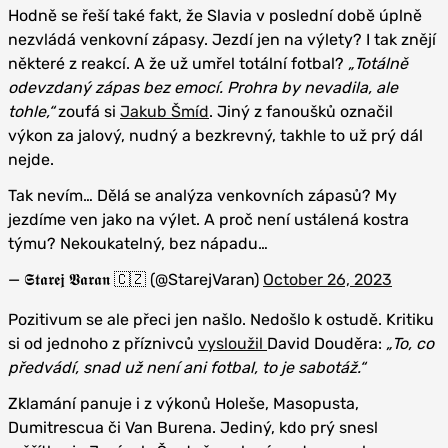
Hodně se řeší také fakt, že Slavia v poslední době úplně
nezvládá venkovní zápasy. Jezdí jen na výlety? I tak znějí
některé z reakcí. A že už umřel totální fotbal?
„Totálně
odevzdaný zápas bez emocí. Prohra by nevadila, ale
tohle,“
zoufá si
Jakub Šmíd
. Jiný z fanoušků označil
výkon za jalový, nudný a bezkrevný, takhle to už prý dál
nejde.
Tak nevím… Dělá se analýza venkovních zápasů? My
jezdíme ven jako na výlet. A proč není ustálená kostra
týmu? Nekoukatelný, bez nápadu…
— 𝕾𝖙𝖆𝖗𝖊𝖏 𝖁𝖆𝖗𝖆𝖓 🇨🇿 (@StarejVaran)
October 26, 2023
Pozitivum se ale přeci jen našlo. Nedošlo k ostudě. Kritiku
si od jednoho z příznivců
vysloužil
David Douděra:
„To, co
předvádí, snad už není ani fotbal, to je sabotáž.“
Zklamání panuje i z výkonů Holeše, Masopusta,
Dumitrescua či Van Burena. Jediný, kdo prý snesl