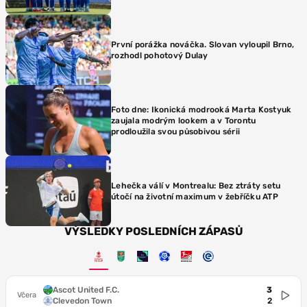
První porážka nováčka. Slovan vyloupil Brno,
rozhodl pohotový Dulay
Foto dne: Ikonická modrooká Marta Kostyuk
zaujala modrým lookem a v Torontu
prodloužila svou působivou sérii
Lehečka válí v Montrealu: Bez ztráty setu
útočí na životní maximum v žebříčku ATP
VÝSLEDKY POSLEDNÍCH ZÁPASŮ
Ascot United F.C.
3
Včera
Clevedon Town
2