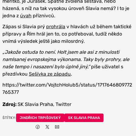
měřítko, je Jurásek. Špatně zvolená sestava, nebo
házená, s níž na tak vysokou úroveň Slavia nemá? I to je
jedna z
úvah
příznivců.
Zápas si Slavia prý
prohrála
v hlavách už během taktické
přípravy a Řím hrál jen to, co potřeboval, tudíž někdo
vnímá výsledek ještě jako milosrdný.
„Jakože ostuda to není. Holt jsem ale asi z minulosti
namlsanej evropskejma výkonama. Taky byly prohry, ale
naše tempo i nasazení bylo úplně jiný,“
píše uživatel s
přezdívkou
Sešívka ze západu
.
https://twitter.com/VojtchHolub5/status/1717646809772
765377
Zdroj:
SK Slavia Praha, Twitter
ŠTÍTKY:
JINDŘICH TRPIŠOVSKÝ
SK SLAVIA PRAHA