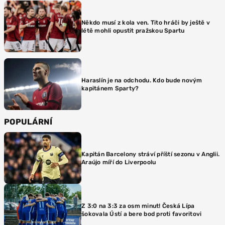
Někdo musí z kola ven. Tito hráči by ještě v
létě mohli opustit pražskou Spartu
Haraslín je na odchodu. Kdo bude novým
kapitánem Sparty?
POPULÁRNÍ
Kapitán Barcelony stráví příští sezonu v Anglii.
Araújo míří do Liverpoolu
Z 3:0 na 3:3 za osm minut! Česká Lípa
šokovala Ústí a bere bod proti favoritovi