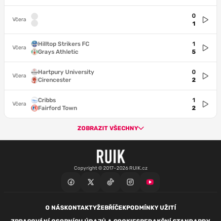
0
Včera
1
Hilltop Strikers FC
1
Včera
Grays Athletic
5
Hartpury University
0
Včera
Cirencester
2
Cribbs
1
Včera
Fairford Town
2
ZOBRAZIT VŠECHNY
Copyright © 2017–2026 RUIK.cz
O NÁS
KONTAKTY
ŽEBŘÍČEK
PODMÍNKY UŽITÍ