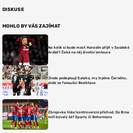
DISKUSE
MOHLO BY VÁS ZAJÍMAT
Na kolik si bude moct Haraslín přijít v Saúdské
Arábii? Čeká na něj životní smlouva
Jinde podepisují Salaha, my trpíme Černého,
zlobí se fanoušci Besiktase
Zbrojovka hlásí kontroverzní příchod. Do Brna
míří bývalý šéf Sparty či Bohemians