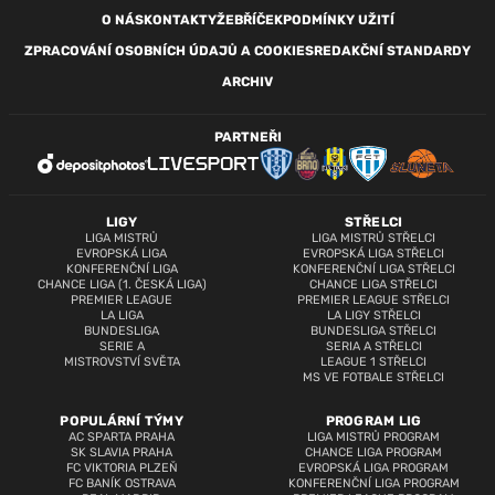
O NÁS
KONTAKTY
ŽEBŘÍČEK
PODMÍNKY UŽITÍ
ZPRACOVÁNÍ OSOBNÍCH ÚDAJŮ A COOKIES
REDAKČNÍ STANDARDY
ARCHIV
PARTNEŘI
LIGY
STŘELCI
LIGA MISTRŮ
LIGA MISTRŮ STŘELCI
EVROPSKÁ LIGA
EVROPSKÁ LIGA STŘELCI
KONFERENČNÍ LIGA
KONFERENČNÍ LIGA STŘELCI
CHANCE LIGA (1. ČESKÁ LIGA)
CHANCE LIGA STŘELCI
PREMIER LEAGUE
PREMIER LEAGUE STŘELCI
LA LIGA
LA LIGY STŘELCI
BUNDESLIGA
BUNDESLIGA STŘELCI
SERIE A
SERIA A STŘELCI
MISTROVSTVÍ SVĚTA
LEAGUE 1 STŘELCI
MS VE FOTBALE STŘELCI
POPULÁRNÍ TÝMY
PROGRAM LIG
AC SPARTA PRAHA
LIGA MISTRŮ PROGRAM
SK SLAVIA PRAHA
CHANCE LIGA PROGRAM
FC VIKTORIA PLZEŇ
EVROPSKÁ LIGA PROGRAM
FC BANÍK OSTRAVA
KONFERENČNÍ LIGA PROGRAM