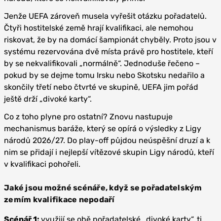
Jenže UEFA zároveň musela vyřešit otázku pořadatelů.
Čtyři hostitelské země hrají kvalifikaci, ale nemohou
riskovat, že by na domácí šampionát chyběly. Proto jsou v
systému rezervována dvě místa právě pro hostitele, kteří
by se nekvalifikovali „normálně“. Jednoduše řečeno –
pokud by se dejme tomu Irsku nebo Skotsku nedařilo a
skončily třetí nebo čtvrté ve skupině, UEFA jim pořád
ještě drží „divoké karty“.
Co z toho plyne pro ostatní? Znovu nastupuje
mechanismus baráže, který se opírá o výsledky z Ligy
národů 2026/27. Do play-off půjdou neúspěšní druzí a k
nim se přidají i nejlepší vítězové skupin Ligy národů, kteří
v kvalifikaci pohořeli.
Jaké jsou možné scénáře, když se pořadatelským
zemím kvalifikace nepodaří
Scénář 1:
využijí se obě pořadatelské „divoké karty“, tj.