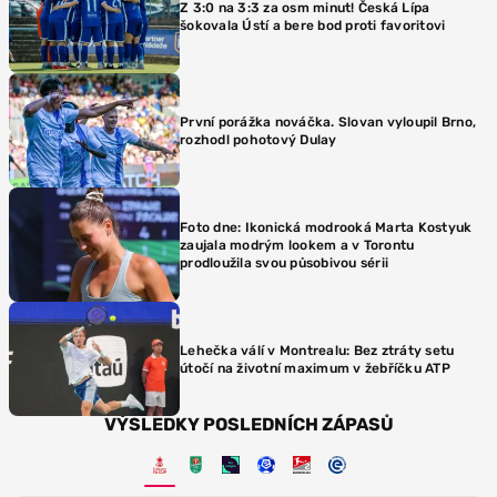
Z 3:0 na 3:3 za osm minut! Česká Lípa
šokovala Ústí a bere bod proti favoritovi
První porážka nováčka. Slovan vyloupil Brno,
rozhodl pohotový Dulay
Foto dne: Ikonická modrooká Marta Kostyuk
zaujala modrým lookem a v Torontu
prodloužila svou působivou sérii
Lehečka válí v Montrealu: Bez ztráty setu
útočí na životní maximum v žebříčku ATP
VÝSLEDKY POSLEDNÍCH ZÁPASŮ