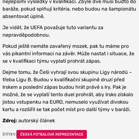
nejlepšími výsledky v kvalifikaci. Zbylé dvě musí buďto do
baráže, pokud splňují kritéria, nebo budou na šampionátu
absentovat úplně.
Je vidět, že UEFA považuje tuto variantu za
nepravděpodobnou.
Pokud ještě nemáte zavařený mozek, pak tu máme pro
vás pikantní informaci na závěr. Může nastat i situace, že
se v kvalifikaci týmu vyplatí prohrát zápas.
Dejme tomu, že Češi vyhrají svou skupinu Ligy národů –
třeba Ligu B. Budou v kvalifikační skupině druzí před
Irskem a poslední zápas budou hrát právě s Iry. Pak je
možné, že se vyplatí tento duel prohrát, aby Irsko získalo
jistou vstupenku na EURO, nemuselo využívat divokou
kartu a rozšířil se tak počet míst pro další týmy v baráži.
Zdroj:
autorský článek
ŠTÍTKY:
ČESKÁ FOTBALOVÁ REPREZENTACE