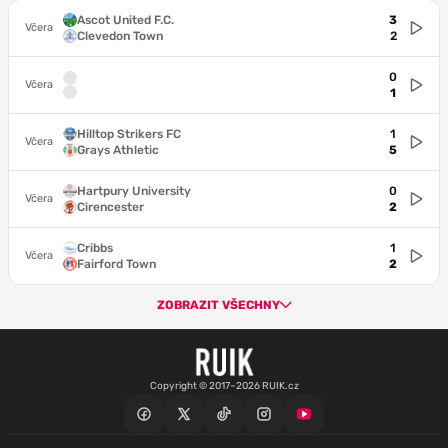
Ascot United F.C.
3
Včera
Clevedon Town
2
0
Včera
1
Hilltop Strikers FC
1
Včera
Grays Athletic
5
Hartpury University
0
Včera
Cirencester
2
Cribbs
1
Včera
Fairford Town
2
ZOBRAZIT VŠECHNY
Copyright © 2017–2026 RUIK.cz