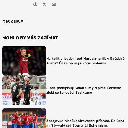
DISKUSE
MOHLO BY VÁS ZAJÍMAT
Na kolik si bude moct Haraslín přijít v Saúdské
Arábii? Čeká na něj životní smlouva
Jinde podepisují Salaha, my trpíme Černého,
zlobí se fanoušci Besiktase
Zbrojovka hlásí kontroverzní příchod. Do Brna
míří bývalý šéf Sparty či Bohemians