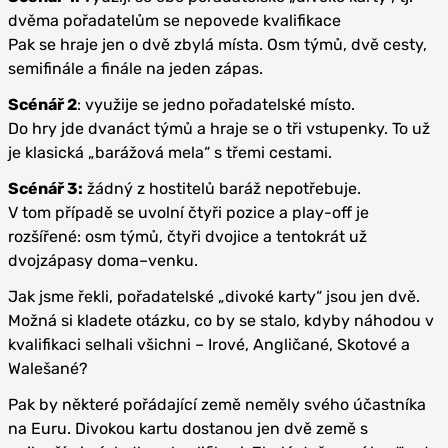
dvěma pořadatelům se nepovede kvalifikace
Pak se hraje jen o dvě zbylá místa. Osm týmů, dvě cesty,
semifinále a finále na jeden zápas.
Scénář 2
: využije se jedno pořadatelské místo.
Do hry jde dvanáct týmů a hraje se o tři vstupenky. To už
je klasická „barážová mela“ s třemi cestami.
Scénář 3:
žádný z hostitelů baráž nepotřebuje.
V tom případě se uvolní čtyři pozice a play-off je
rozšířené: osm týmů, čtyři dvojice a tentokrát už
dvojzápasy doma–venku.
Jak jsme řekli, pořadatelské „divoké karty“ jsou jen dvě.
Možná si kladete otázku, co by se stalo, kdyby náhodou v
kvalifikaci selhali všichni – Irové, Angličané, Skotové a
Walešané?
Pak by některé pořádající země neměly svého účastníka
na Euru. Divokou kartu dostanou jen dvě země s