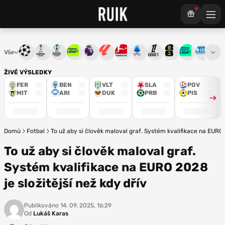
Vše
Liga mistrů
Evropská liga
Konferenční liga
Chance liga
Premier League
La Liga
Bundesliga
Serie A
Ligue 1
Mistrovství světa
Chance Národ
3. ČFL
M
ŽIVÉ VÝSLEDKY
FER
BEN
VLT
SLA
POV
MIT
ARI
DUK
PRB
PIS
Domů
Fotbal
To už aby si člověk maloval graf. Systém kvalifikace na EURO 2
To už aby si člověk maloval graf.
Systém kvalifikace na EURO 2028
je složitější než kdy dřív
Publikováno
14. 09. 2025, 16:29
Od
Lukáš Karas