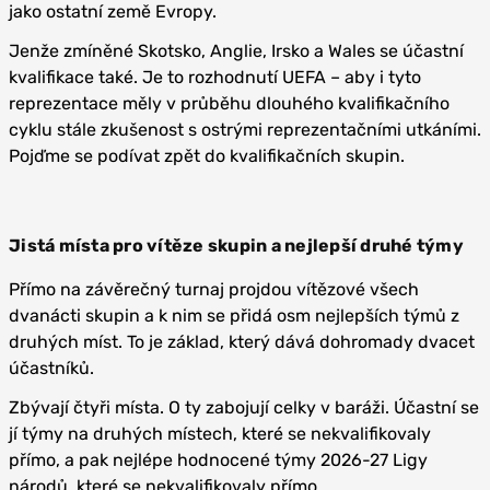
jako ostatní země Evropy.
Jenže zmíněné Skotsko, Anglie, Irsko a Wales se účastní
kvalifikace také. Je to rozhodnutí UEFA – aby i tyto
reprezentace měly v průběhu dlouhého kvalifikačního
cyklu stále zkušenost s ostrými reprezentačními utkáními.
Pojďme se podívat zpět do kvalifikačních skupin.
Jistá místa pro vítěze skupin a nejlepší druhé týmy
Přímo na závěrečný turnaj projdou vítězové všech
dvanácti skupin a k nim se přidá osm nejlepších týmů z
druhých míst. To je základ, který dává dohromady dvacet
účastníků.
Zbývají čtyři místa. O ty zabojují celky v baráži. Účastní se
jí týmy na druhých místech, které se nekvalifikovaly
přímo, a pak nejlépe hodnocené týmy 2026-27 Ligy
národů, které se nekvalifikovaly přímo.