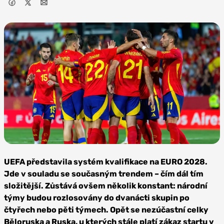
Foto:
Depositphotos
UEFA představila systém kvalifikace na EURO 2028.
Jde v souladu se současným trendem – čím dál tím
složitější. Zůstává ovšem několik konstant: národní
týmy budou rozlosovány do dvanácti skupin po
čtyřech nebo pěti týmech. Opět se nezúčastní celky
Běloruska a Ruska, u kterých stále platí zákaz startu v