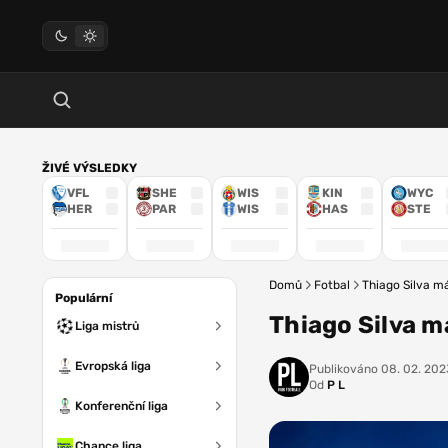
ŽIVÉ VÝSLEDKY
VFL
SHE
WIS
KIN
WYC
HER
PAR
WIS
HAS
STE
Domů
Fotbal
Thiago Silva má
Populární
Thiago Silva má
Liga mistrů
Evropská liga
Publikováno
08. 02. 202
Od
P L
Konferenční liga
Chance liga