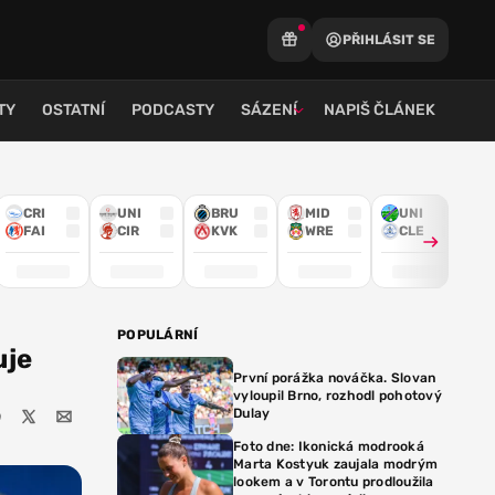
PŘIHLÁSIT SE
TY
OSTATNÍ
PODCASTY
SÁZENÍ
NAPIŠ ČLÁNEK
CRI
UNI
BRU
MID
UNI
FAI
CIR
KVK
WRE
CLE
POPULÁRNÍ
uje
První porážka nováčka. Slovan
vyloupil Brno, rozhodl pohotový
Dulay
Foto dne: Ikonická modrooká
Marta Kostyuk zaujala modrým
lookem a v Torontu prodloužila