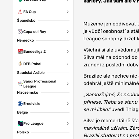
kariéry. Jak sám ale v 
FA Cup
Španělsko
Můžeme jen obdivovat to,
je vůdčí osobností a stá
Copa del Rey
League schopný držet k
Německo
Všichni si ale uvědomují
Bundesliga 2
Silva měl na odchod do 
DFB Pokal
zranění z poslední doby
Saúdská Arábie
Brazilec ale nechce nic 
Saudi Professional
odehrál ještě minimálně
League
Nizozemsko
„Samozřejmě, že nechci 
přinese. Třeba se stanu
Eredivisie
se mi líbilo,“
uvedl Thiag
Belgie
Silva je momentálně šťa
Pro League
maximálně užívám. Zárov
Polsko
Brazílii studovat na prof