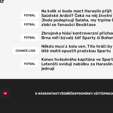
AT
Na kolik si bude moct Haraslín přijít
Saúdské Arábii? Čeká na něj životn
FOTBAL
Jinde podepisují Salaha, my trpíme
zlobí se fanoušci Besiktase
FOTBAL
Zbrojovka hlásí kontroverzní přícho
Brna míří bývalý šéf Sparty či Bohe
FOTBAL
Někdo musí z kola ven. Tito hráči by
létě mohli opustit pražskou Spartu
CHANCE LIGA
Konec hvězdného kapitána ve Spar
Letenští evidují nabídku za Haraslín
FOTBAL
jednají
O NÁS
KONTAKTY
ŽEBŘÍČEK
PODMÍNKY UŽITÍ
ZPRAC