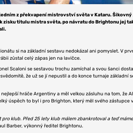
l jedním z překvapení mistrovství světa v Kataru. Šikovný
 zisku titulu mistra světa, po návratu do Brightonu jej ta
li.
onátu si na základní sestavu nedokázal ani pomyslet. V pr
bii zůstal celý zápas jen na lavičce.
Lionel Scaloni se sestavou trochu zamíchal a svou šanci dost
tak svědomitě, že už se jí nepustil a do konce turnaje základní 
 nejlepší hráče Argentiny a měl velkou zásluhu na tom, že A
Velký úspěch to byl i pro Brighton, který měl svého zástupce v
 pro klub. Před 25 lety klub málem zbankrotoval a teď máme
Paul Barber, výkonný ředitel Brightonu.