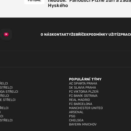
nebude.“ Fanoušci Plzně zuří a žáda
Hyského
O NÁS
KONTAKTY
ŽEBŘÍČEK
PODMÍNKY UŽITÍ
ZPRAC
POPULÁRNÍ TÝMY
ŘELCI
AC SPARTA PRAHA
 STŘELCI
SK SLAVIA PRAHA
IGA STŘELCI
FC VIKTORIA PLZEŇ
TŘELCI
FC BANÍK OSTRAVA
E STŘELCI
REAL MADRID
FC BARCELONA
ŘELCI
MANCHESTER UNITED
I
ARSENAL
CI
PSG
 STŘELCI
CHELSEA
BAYERN MNICHOV