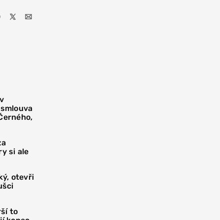
 v
í smlouva
 Černého,
za
y si ale
ý, otevři
ušci
ší to