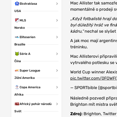
Mac Allister tak samozř
Ekstraklasa
momentálně o prodeji s
USA
„Když fotbalisté hrají d
MLS
byl důležitý hráč ve fin
Norsko
kádru,“
nechal se slyšet
Eliteserien
A jak moc mají argentin
Brazílie
tréninku.
Série A
Mac Allisterovi připravil
Čína
vytrvalého potlesku se 
Super League
World Cup winner Alexis
pic.twitter.com/0FOWF
Jižní Amerika
— SPORTbible (@sportbi
Copa America
Afrika
Následně pozvedl připrav
Brighton mít mistra svě
Africký pohár národů
Svět
Zdroj:
Brighton, Twitter