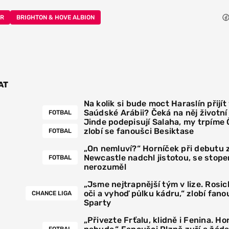
ER
BRIGHTON & HOVE ALBION
AT
Na kolik si bude moct Haraslín přijít
Saúdské Arábii? Čeká na něj životn
FOTBAL
Jinde podepisují Salaha, my trpíme
zlobí se fanoušci Besiktase
FOTBAL
„On nemluví?“ Horníček při debutu 
Newcastle nadchl jistotou, se stoper
FOTBAL
nerozuměl
„Jsme nejtrapnější tým v lize. Rosick
oči a vyhoď půlku kádru,“ zlobí fano
CHANCE LIGA
Sparty
„Přivezte Frťalu, klidně i Fenina. Hor
FOTBAL