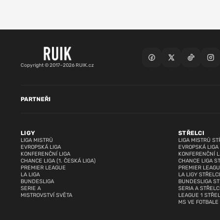
Copyright © 2017–2026 RUIK.cz
PARTNEŘI
LIGY
STŘELCI
LIGA MISTRŮ
LIGA MISTRŮ ST
EVROPSKÁ LIGA
EVROPSKÁ LIGA
KONFERENČNÍ LIGA
KONFERENČNÍ L
CHANCE LIGA (1. ČESKÁ LIGA)
CHANCE LIGA S
PREMIER LEAGUE
PREMIER LEAGU
LA LIGA
LA LIGY STŘELCI
BUNDESLIGA
BUNDESLIGA ST
SERIE A
SERIA A STŘELC
MISTROVSTVÍ SVĚTA
LEAGUE 1 STŘEL
MS VE FOTBALE