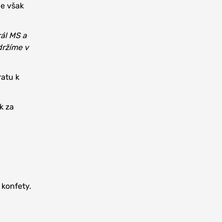
ie však
rál MS a
udržíme v
ratu k
k za
 konfety.