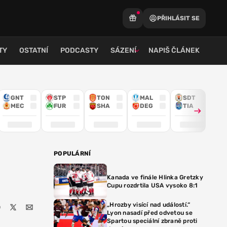
PŘIHLÁSIT SE
TY
OSTATNÍ
PODCASTY
SÁZENÍ
NAPIŠ ČLÁNEK
GNT
STP
TON
MAL
SDT
MEC
FUR
SHA
DEG
TIA
POPULÁRNÍ
Kanada ve finále Hlinka Gretzky
Cupu rozdrtila USA vysoko 8:1
„Hrozby visící nad událostí.“
Lyon nasadí před odvetou se
Spartou speciální zbraně proti