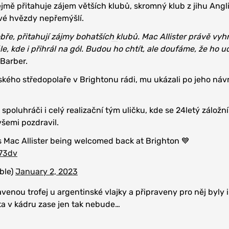
ejmě přitahuje zájem větších klubů, skromný klub z jihu Angl
vé hvězdy nepřemýšlí.
obře, přitahují zájmy bohatších klubů. Mac Allister právě vyh
ále, kde i přihrál na gól. Budou ho chtít, ale doufáme, že ho 
 Barber.
ského středopolaře v Brightonu rádi, mu ukázali po jeho náv
i spoluhráči i celý realizační tým uličku, kde se 24letý záložní
všemi pozdravil.
 Mac Allister being welcomed back at Brighton 💙
I73dv
ble)
January 2, 2023
enou trofej u argentinské vlajky a připraveny pro něj byly i
ta v kádru zase jen tak nebude…