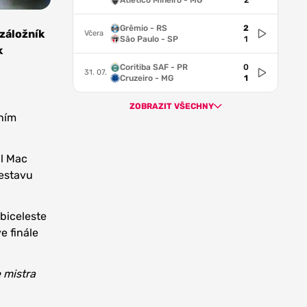
Atlético Mineiro - MG
2
Grêmio - RS
2
 záložník
Včera
São Paulo - SP
1
k
Coritiba SAF - PR
0
31. 07.
Cruzeiro - MG
1
ZOBRAZIT VŠECHNY
vním
al Mac
sestavu
lbiceleste
e finále
 mistra