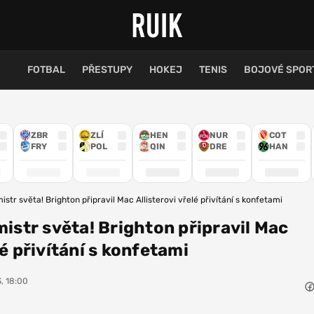
FOTBAL
PŘESTUPY
HOKEJ
TENIS
BOJOVÉ SPOR
ZBR
ZLÍ
HEN
NUR
COT
FRY
POL
QIN
DRE
HAN
mistr světa! Brighton připravil Mac Allisterovi vřelé přivítání s konfetami
mistr světa! Brighton připravil Mac
lé přivítání s konfetami
, 18:00