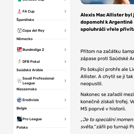
Zdroj:
FA Cup
jamesboyes, CC
Alexis Mac Allister by
BY 2.0
Španělsko
dopomohl k Argentině k
spoluhráči vřele přivíta
Copa del Rey
Německo
Bundesliga 2
Přitom na začátku šampi
zápase proti Saúdské Ará
DFB Pokal
Po šokující prohře ale 
Saúdská Arábie
Allister. A chytil se jí 
Saudi Professional
neopustil.
League
Nizozemsko
Nakonec se zařadil mezi
Eredivisie
konečně získali trofej. 
MS poprvé v historii.
Belgie
„Je to speciální moment
Pro League
světa,“
zářil po turnaji 
Polsko