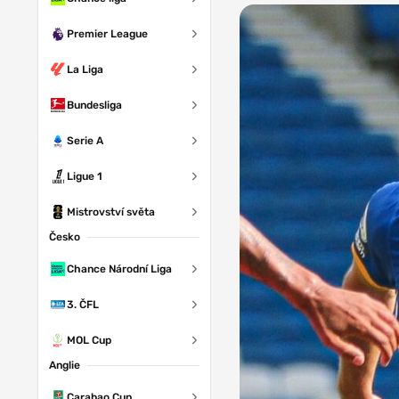
Premier League
La Liga
Bundesliga
Serie A
Ligue 1
Mistrovství světa
Česko
Chance Národní Liga
3. ČFL
MOL Cup
Anglie
Carabao Cup