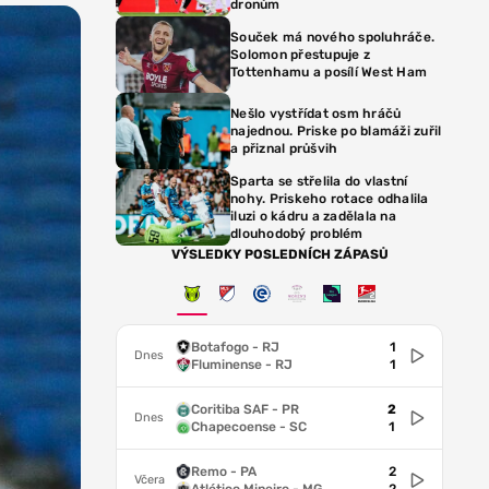
dronům
Souček má nového spoluhráče.
Solomon přestupuje z
Tottenhamu a posílí West Ham
Nešlo vystřídat osm hráčů
najednou. Priske po blamáži zuřil
a přiznal průšvih
Sparta se střelila do vlastní
nohy. Priskeho rotace odhalila
iluzi o kádru a zadělala na
dlouhodobý problém
VÝSLEDKY POSLEDNÍCH ZÁPASŮ
Botafogo - RJ
1
Dnes
Fluminense - RJ
1
Coritiba SAF - PR
2
Dnes
Chapecoense - SC
1
Remo - PA
2
Včera