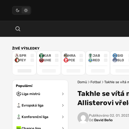
ŽIVÉ VÝSLEDKY
SPR
KAR
HRA
JAB
SIG
FEY
UHE
PCE
RED
SLO
Domů
Fotbal
Takhle se vítá 
Populární
Takhle se vítá 
Liga mistrů
Allisterovi vře
Evropská liga
Publikováno
02. 01. 2023
Konferenční liga
Od
David Beňo
Chance liga