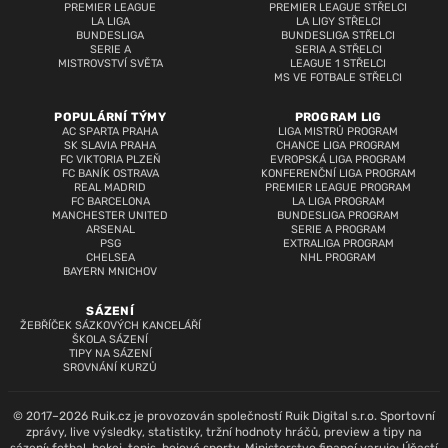
PREMIER LEAGUE
PREMIER LEAGUE STŘELCI
LA LIGA
LA LIGY STŘELCI
BUNDESLIGA
BUNDESLIGA STŘELCI
SERIE A
SERIA A STŘELCI
MISTROVSTVÍ SVĚTA
LEAGUE 1 STŘELCI
MS VE FOTBALE STŘELCI
POPULÁRNÍ TÝMY
PROGRAM LIG
AC SPARTA PRAHA
LIGA MISTRŮ PROGRAM
SK SLAVIA PRAHA
CHANCE LIGA PROGRAM
FC VIKTORIA PLZEŇ
EVROPSKÁ LIGA PROGRAM
FC BANÍK OSTRAVA
KONFERENČNÍ LIGA PROGRAM
REAL MADRID
PREMIER LEAGUE PROGRAM
FC BARCELONA
LA LIGA PROGRAM
MANCHESTER UNITED
BUNDESLIGA PROGRAM
ARSENAL
SERIE A PROGRAM
PSG
EXTRALIGA PROGRAM
CHELSEA
NHL PROGRAM
BAYERN MNICHOV
SÁZENÍ
ŽEBŘÍČEK SÁZKOVÝCH KANCELÁŘÍ
ŠKOLA SÁZENÍ
TIPY NA SÁZENÍ
SROVNÁNÍ KURZŮ
© 2017–2026 Ruik.cz je provozován společností Ruik Digital s.r.o. Sportovní
zprávy, live výsledky, statistiky, tržní hodnoty hráčů, preview a tipy na