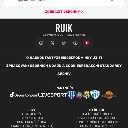
Fairford Town
2
ZOBRAZIT VŠECHNY
Copyright © 2017–2026 RUIK.cz
O NÁS
KONTAKTY
ŽEBŘÍČEK
PODMÍNKY UŽITÍ
ZPRACOVÁNÍ OSOBNÍCH ÚDAJŮ A COOKIES
REDAKČNÍ STANDARDY
ARCHIV
PARTNEŘI
LIGY
STŘELCI
LIGA MISTRŮ
LIGA MISTRŮ STŘELCI
EVROPSKÁ LIGA
EVROPSKÁ LIGA STŘELCI
KONFERENČNÍ LIGA
KONFERENČNÍ LIGA STŘELCI
CHANCE LIGA (1. ČESKÁ LIGA)
CHANCE LIGA STŘELCI