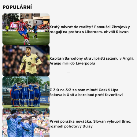
POPULÁRNÍ
Krutý návrat do reality? Fanoušci Zbrojovky
reagují na prohru s Libercem, chválí Slovan
Kapitán Barcelony stráví příští sezonu v Anglii.
Araújo míří do Liverpoolu
Z 3:0 na 3:3 za osm minut! Česká Lípa
šokovala Ústí a bere bod proti favoritovi
První porážka nováčka. Slovan vyloupil Brno,
rozhodl pohotový Dulay