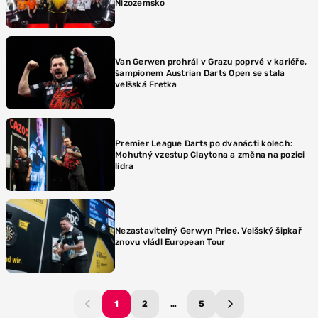
Nizozemsko
Van Gerwen prohrál v Grazu poprvé v kariéře,
šampionem Austrian Darts Open se stala
velšská Fretka
Premier League Darts po dvanácti kolech:
Mohutný vzestup Claytona a změna na pozici
lídra
Nezastavitelný Gerwyn Price. Velšský šipkař
znovu vládl European Tour
1
2
…
5