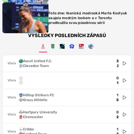
Foto dne: Ikonická modrooká Marta Kostyuk
zaujala modrým lookem a v Torontu
prodloužila svou působivou sérii
VÝSLEDKY POSLEDNÍCH ZÁPASŮ
Ascot United F.C.
3
Včera
Clevedon Town
2
0
Včera
1
Hilltop Strikers FC
1
Včera
Grays Athletic
5
Hartpury University
0
Včera
Cirencester
2
Cribbs
1
Včera